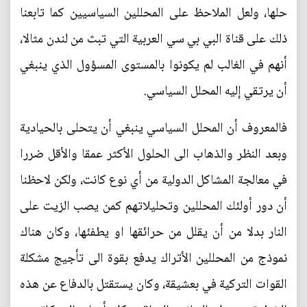
حلها، ولعل الملاحظ على المحللين السياسيين كما تابعنا
ذلك على قناة البي بي سي العربية التي تبث من لندن مثالا،
أنهم في الغالب لم يكونوا بالمستوى المسؤول الذي ينبغي
أن يرتقي إليه المحلل السياسي.
فالمعروف أن المحلل السياسي ينبغي أن يتحلى بالحيادية
وبعد النظر والذهاب الى الحلول الأكثر عمقا والأقل ضررا
في معالجة المشاكل الدولية من أي نوع كانت، ولكن لاحظنا
أن دور أولئك المحللين وتحليلاتهم كمن يصب الزيت على
النار بدلا من أن يقلل من حرائقها او يطفئها، وكان هناك
نموذج من المحللين الأتراك يدفع بقوة الى تأجيج مشكلة
القوات التركية في بعشيقة، وكان يستقتل بالدفاع عن هذه