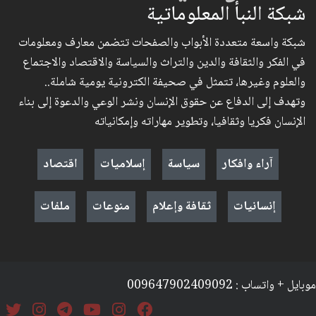
شبكة النبأ المعلوماتية
شبكة واسعة متعددة الأبواب والصفحات تتضمن معارف ومعلومات
في الفكر والثقافة والدين والتراث والسياسة والاقتصاد والاجتماع
والعلوم وغيرها، تتمثل في صحيفة الكترونية يومية شاملة..
وتهدف إلى الدفاع عن حقوق الإنسان ونشر الوعي والدعوة إلى بناء
الإنسان فكريا وثقافيا، وتطوير مهاراته وإمكانياته
آراء وافكار
سياسة
إسلاميات
اقتصاد
إنسانيات
ثقافة وإعلام
منوعات
ملفات
موبايل + واتساب : 009647902409092