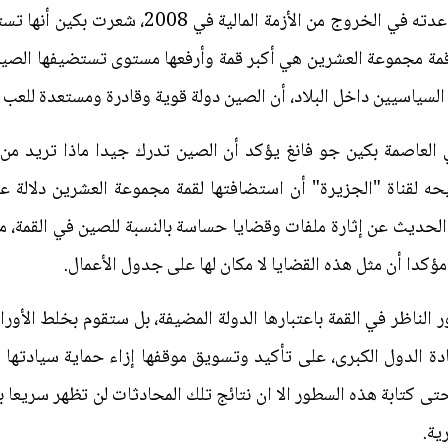
منذ تحول أنظار العالم إلى الصين لمساعدته في الخ
وقمة مجموعة العشرين هي أكبر قمة وأرفعها مستوى تستضيفها الصي
السياسيين داخل البلاد، أن الصين دولة قوية وقادرة ومستعدة للعب د
 العاصمة بكين جو فانغ يؤكد أن الصين تدرك جيدا ماذا تريد من 
حه لقناة "الجزيرة" أن استضافتها لقمة مجموعة العشرين دلالة على
ة الحديث عن إثارة ملفات وقضايا حساسة بالنسبة للصين في القمة،
ة، مؤكدا أن مثل هذه القضايا لا مكان لها على جدول الأعمال.
 الناظر في القمة باعتبارها الدولة المضيفة، بل ستقوم بخلط الأور
 الدول الكبرى، على تأكيد وتسويق موقفها إزاء حماية سيادتها ا
 حتى كتابة هذه السطور الا ان نتائج تلك المحادثات لن تظهر سريعا ب
ية.