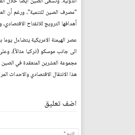
الدولية. وتسعى الصين ايضا خلال الق
"مصرف الصين للتنمية"، ورغم أن العز
أهدافها الترويج للانفتاح الاقتصادي، 
عصر الهيمنة الامريكية يتضاءل يوما 
الى جانب موسكو (تركيا مثالاً)، وع
مجموعة العشرين المنعقدة في الصين اح
هذا الانتقال الاقتصادي والاحداث المراف
اضف تعليق