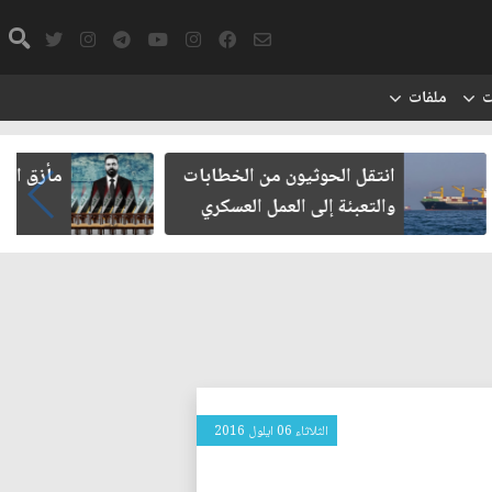
ت
ملفات
يون من الخطابات
مأزق الزيدي مع الميليشيات
 العمل العسكري
الثلاثاء 06 ايلول 2016