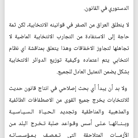
الدستوري في القانون.
‎لا ينطلق العراق من الصفر في قوانينه الانتخابية، لكن ثمة
حاجة إلى الاستفادة من التجارب الانتخابية الماضية لا
تجاهلها لتجاوز الاخفاقات وهذا يتعلق بمناقشة اي نظام
انتخابي يتم اعتماده وكيفية توزيع الدوائر الانتخابية
بشكل يضمن التمثيل العادل للجميع.
‎ ولا بد أن يبدأ أي بحث إصلاحي في انتاج قانون حديث
للانتخابات يخرج جميع القوى من الاصطفافات الطائفية
والمذهبية والمناطقية وتجديد الـحـيـاة الـسـيـاسـيـة
وبــنــائهــا عـلـى أسس وقـواعد صلبة تـخـرج البلد مـن
الأزمـــات المتلاحقة التي تـعـصـف بـمـؤسـسـاتـه