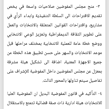
‎ ٣- منح مجلس المفوضين صلاحيات واسعة في يخص
تقديم الاقتراحات الى السلطة التنفيذية وابداء الرأي في
مشاريع، واقتراحات القوانين المتعلقة بالانتخابات والعمل
على تطوير الثقافة الديمقراطية وتعزيز الوعي الانتخابي
ووضع خطة عامة للعملية الانتخابية بمختلف مراحلها قبل
موعد الانتخابات والسهر على حسن تطبيق هذه الخطة من
جميع الاجهزة المعنية، اضافة الى تشكيل هيئة مشرفة
بمعزل عن مجلس المفوضين داخل المفوضية للإشراف على
تفاصيل سيتم تناولها بالمحور الثالث.
‎٤- التأكيد في قانون المفوضية البديل ان المفوضية العليا
للانتخابات هيئة ادارية ذات صفة قضائية تتمتع بالاستقلال