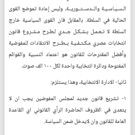
الـسـيـاسـيـة والــدســتــوريــة، وليس إعادة تموضع القوى
الحالية في السلطة. بالمقابل فان القوى السياسية خارج
السلطة لا تـعـمـل بـشـكـل جــدي لـطـرح مـشـروع قانون
انتخابات عصري مـكـتـفـيـة بــطــرح الانتقادات للمفوضية
وأفضل المقترحات للقانون هو اعتماد النسبية والقوائم
المفتوحة ودائرة انتخابية واحدة لكل ١٠٠ الف صوت.
ثانيا- الادارة الانتخابية، وهذا يستلزم:
١- تشريع قانون جديد لمجلس المفوضين يجب ان لا
يتعدى في الظروف الحاضرة الرأي القانوني اي القاعدة
العامة للقانون وان لايدخل ضمن السياسة.