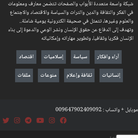
شبكة واسعة متعددة الأبواب والصفحات تتضمن معارف ومعلومات
في الفكر والثقافة والدين والتراث والسياسة والاقتصاد والاجتماع
والعلوم وغيرها، تتمثل في صحيفة الكترونية يومية شاملة..
وتهدف إلى الدفاع عن حقوق الإنسان ونشر الوعي والدعوة إلى بناء
الإنسان فكريا وثقافيا، وتطوير مهاراته وإمكانياته
آراء وافكار
سياسة
إسلاميات
اقتصاد
إنسانيات
ثقافة وإعلام
منوعات
ملفات
موبايل + واتساب : 009647902409092
السياسة والخصوصة