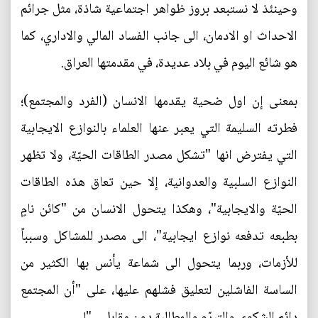
وحينئذ لا نستبعد بروز ظواهر اجتماعية شاذة، مثل جرائم
الاحداث او الادمان، الى جانب الفساد المالي والاداري، كما
هو شائع اليوم في بلاد عديدة، في مقدمتها العراق.
بمعنى إن اول ضحية يقدمها الانسان (الفرد والمجتمع)؛
فطرته السليمة التي يعبر عنها العلماء بالنوازع الايجابية
التي يفترض انها "تشكل مصدر الطاقات الحيّة، ولا تظهر
النوازع السلبية والعدوانية، إلا حين تعاق هذه الطاقات
الحيّة والايجابية"، وهكذا يتحول الانسان من "كائن نامٍ
بطبعه تدفعه نوازع ايجابية"، الى مصدر للمشاكل وسبباً
للأزمات، وربما يتحول الى شماعة يأنس بها الكثير من
الساسة الفاشلين لتعليق فشلهم عليها، على "أن المجتمع
دائم الشكوى والتبرّم والمطالبة دون مقابل...."!.