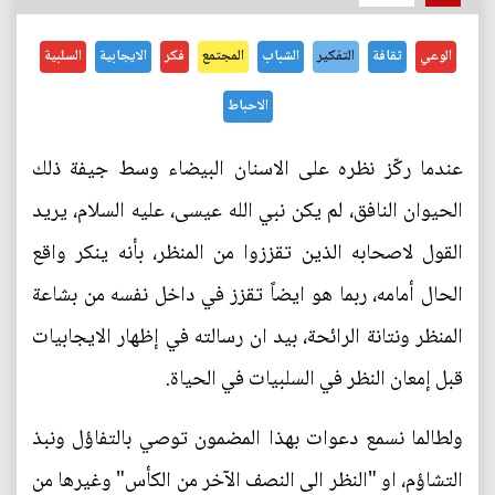
الوعي
ثقافة
التفكير
الشباب
المجتمع
فكر
الايجابية
السلبية
الاحباط
عندما ركّز نظره على الاسنان البيضاء وسط جيفة ذلك
الحيوان النافق، لم يكن نبي الله عيسى، عليه السلام، يريد
القول لاصحابه الذين تقززوا من المنظر، بأنه ينكر واقع
الحال أمامه، ربما هو ايضاً تقزز في داخل نفسه من بشاعة
المنظر ونتانة الرائحة، بيد ان رسالته في إظهار الايجابيات
قبل إمعان النظر في السلبيات في الحياة.
ولطالما نسمع دعوات بهذا المضمون توصي بالتفاؤل ونبذ
التشاؤم، او "النظر الى النصف الآخر من الكأس" وغيرها من