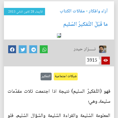
آراء وافكار
-
مقالات الكتاب
الأربعاء 28 كانون الثاني 2015
ما قَبْلَ التَّفكيرُ السّليم
نـــــزار حيدر
3915
شبكات اجتماعية
التفكير
فهو (التَّفكيرُ السليم) نتيجة اذا اجتمعت ثلاث مقدّمات
سليمة، وهي؛
المعلومة السّليمة والقراءة السّليمة والسّؤال السّليم، فلو