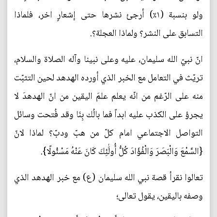
ولو بنسبة (١٪) أرجئ نشرها حتى إشعارٍ اخر، فلماذا
التسابق على النشر؟ ولماذا العجلة؟.
انّ نبيّ الله سليمان، عليه وعلى نبينا وآله الصلاة والسلام،
تريّث في التعامل مع الخبر الذي أورده الهدهد لحين التثبّت
منه على الرّغم من انّه يعلم علمَ اليقين من انّ الهدهدَ لا
يجرؤ على الكذب عليه ابداً فما بالُك بِنَا وقد فُتحت وسائل
التواصل الاجتماعي امام كلّ من هبّ ودبّ؟ لماذا لانّ
{السَّمْعَ وَالْبَصَرَ وَالْفُؤَادَ كُلُّ أُولَٰئِكَ كَانَ عَنْهُ مَسْئُولًا}.
تعالوا نقرأ قصة نبي الله سليمان (ع) مع خبر الهدهد الذي
وصفه باليقين، يقول تعالى؛