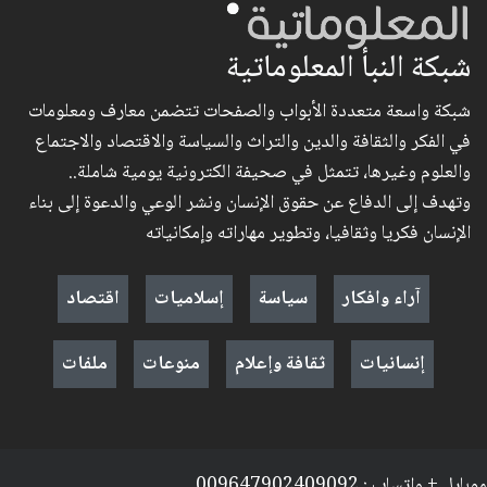
شبكة النبأ المعلوماتية
شبكة واسعة متعددة الأبواب والصفحات تتضمن معارف ومعلومات
في الفكر والثقافة والدين والتراث والسياسة والاقتصاد والاجتماع
والعلوم وغيرها، تتمثل في صحيفة الكترونية يومية شاملة..
وتهدف إلى الدفاع عن حقوق الإنسان ونشر الوعي والدعوة إلى بناء
الإنسان فكريا وثقافيا، وتطوير مهاراته وإمكانياته
آراء وافكار
سياسة
إسلاميات
اقتصاد
إنسانيات
ثقافة وإعلام
منوعات
ملفات
موبايل + واتساب : 009647902409092