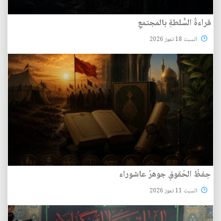
قراءةُ السُّلطةِ بالمجتمعِ
السبت 18 تموز 2026
حِفظُ الحُقوقِ جوهرُ عاشوراء
السبت 11 تموز 2026