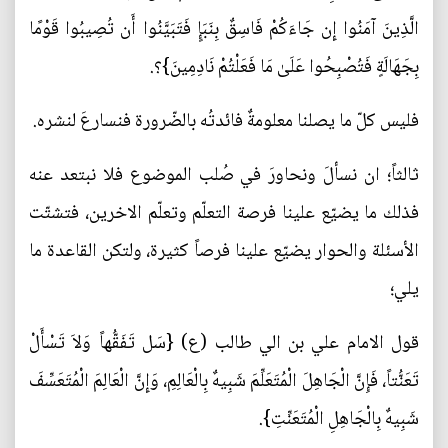
الَّذِينَ آمَنُوا إِن جَاءَكُمْ فَاسِقٌ بِنَبَإٍ فَتَبَيَّنُوا أَن تُصِيبُوا قَوْمًا
بِجَهَالَةٍ فَتُصْبِحُوا عَلَىٰ مَا فَعَلْتُمْ نَادِمِينَ}؟.
فليس كلّ ما يصلنا معلومةٌ فائدتُه بالضّرورة فنسارعَ لنشره.
ثالثاً؛ ان نسألَ ونحاورَ في صُلب الموضوع فلا نبتعد عنه
فذلك ما يضيّع علينا فرصة التعلّم وتعلّم الاخرين، فتشتّت
الأسئلة والحوار يضيّع علينا فرصاً كثيرة، ولتكن القاعدة ما
يلي؛
قول الامام علي بن الي طالب (ع) {سَل تَفَقُّهاً وَلاَ تَسْأَلْ
تَعَنُّتاً، فَإِنَّ الْجَاهِلَ الْمُتَعَلِّمَ شَبِيهٌ بِالْعَالِمِ، وَإِنَّ الْعَالِمَ الْمُتَعَسِّفَ
شَبِيهٌ بِالْجَاهِلِ الْمُتَعَنِّتِ}.