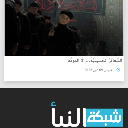
الشَّعائرُ الحُسينيَّةُ… إلَّا المودَّة
الخميس 09 تموز 2026