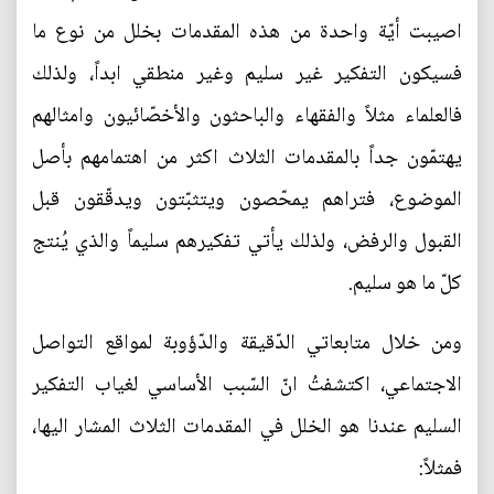
اصيبت أيّة واحدة من هذه المقدمات بخلل من نوع ما
فسيكون التفكير غير سليم وغير منطقي ابداً، ولذلك
فالعلماء مثلاً والفقهاء والباحثون والأخصّائيون وامثالهم
يهتمّون جداً بالمقدمات الثلاث اكثر من اهتمامهم بأصل
الموضوع، فتراهم يمحّصون ويتثبّتون ويدقّقون قبل
القبول والرفض، ولذلك يأتي تفكيرهم سليماً والذي يُنتج
كلّ ما هو سليم.
ومن خلال متابعاتي الدّقيقة والدّؤوبة لمواقع التواصل
الاجتماعي، اكتشفتُ انّ السّبب الأساسي لغياب التفكير
السليم عندنا هو الخلل في المقدمات الثلاث المشار اليها،
فمثلاً: