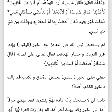
وَتَفَقَّدَ الطَّيْرَ فَقَالَ مَا لِيَ لَا أَرَى الْهُدْهُدَ أَمْ كَانَ مِنَ الْغَائِبِينَ*
لَأُعَذِّبَنَّهُ عَذَابًا شَدِيدًا أَوْ لَأَذْبَحَنَّهُ أَوْ لَيَأْتِيَنِّي بِسُلْطَانٍ مُّبِينٍ*
فَمَكَثَ غَيْرَ بَعِيدٍ فَقَالَ أَحَطتُ بِمَا لَمْ تُحِطْ بِهِ وَجِئْتُكَ مِن سَبَإٍ
بِنَبَإٍ يَقِينٍ.
لم يستعجل نبي الله في التعامل مع الخير (اليقين) وإنما
قرر التريث واختبار الهدهد، فقال تعالى على لسانه {قَالَ
سَنَنظُرُ أَصَدَقْتَ أَمْ كُنتَ مِنَ الْكَاذِبِينَ}.
يعني حتى الخبر (اليقين) يحتملُ الصّدق والكذب فما بالك
بالخير الكذب أصلاً؟.
ثانيا؛ ان لا نستخفّ بأيّة مادة نهُمُّ بنشرِها فقد يهدي حرفاً
أمة الى الخيرِ وقد يهلكُ آخر أمّة، الم يقل رَبُّ العزّة {يَا أَيُّهَا