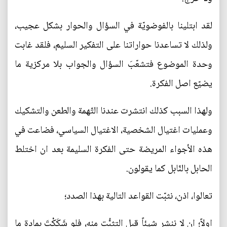
لقد ابتلينا بالفوضويّة في السؤال والحوار بشكل عجيب،
ولذلك لا تساعدنا حواراتنا على التفكير السليم، فلقد غابت
وحدة الموضوع فتشعّبَ السؤال والجواب بلا مركزية ما
يضيّع اصل الفكرة.
ولهذا السبب كذلك انتشرت عندنا التّهمة والطعن والتشكيك
وعمليات اغتيال الشخصية، الاغتيال السياسي، فضاعت في
هذه الأجواء المريضة حتى الفكرة السليمة بعد ان اختلط
الحابل بالنّابل كما يقولون.
تعالوا، اذن، نثبّت القواعد التالية بهذا الصدد؛
اولاً؛ ان لا ننشر شيئاً قبل التثبُّت منه، فلو شَكَكْتَ بمادةٍ ما