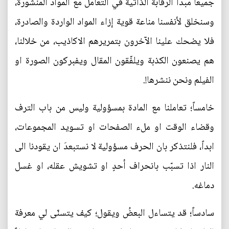
جميعاً مبدأ الرّقابة الذاتية في التعامل مع المواد المنشورة،
وسنخلق لأنفسنا مناعة قوية إزاء المواد الواردة والصادرة،
فلا يضحك علينا الآخرون بتمريرهم الاكاذيب، من خلالنا،
هم يصنعون الكذبة ويلفّقون المقال ويفبركون الصورة او
الفيلم ونحن ننشرها!.
خامساً؛ تعاملنا مع المادة بمسؤولية وليس من باب الترف
وقضاء الوقت او ملء الصفحات او تسويد المجموعات،
ابداً، فلنتذكر بان الحرف مسؤولية لا نستبعدَ ان يقودنا الى
النار اذا تسبّب بانحراف أحدٍ او تشويش عقله، او غسل
دماغه.
سادساً؛ قد يتساءل البعضُ ويقول؛ كيف يتسنّى لي معرفة