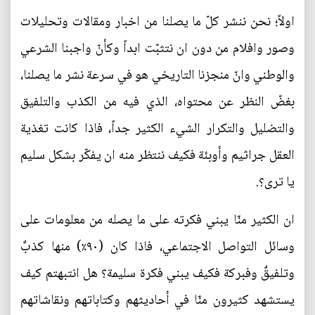
اولاً؛ نحن ننشر كلّ ما يصلنا من اخبار ومقالات وتحليلات
وصور وافلام من دون ان نتثبّت ابداً وكأنّ واجبنا الشرعي
والوطني وانّ منجزنا التاريخي هو في سرعة نشر ما يصلنا،
بغضّ النظر عن محتواه، الذي فيه من الكذب والتلفيق
والتضليل والتكرار الشيء الكثير جداً، فاذا كانت تغذية
العقل جراثيم وأوبئة فكيف ننتظر منه ان يفكّر بشكل سليم
يا ترى؟.
ان الكثير منّا يبني فكرته على ما يصله من معلومات على
وسائل التواصل الاجتماعي، فاذا كان (٩٠٪) منها كذبٌ
وتلفيقٌ وفبركة فكيف يبني فكرة سليمة؟ هل انتبهتم كيف
يستشهد كثيرون منّا في أحاديثهم وكتاباتهم ونقاشاتهم