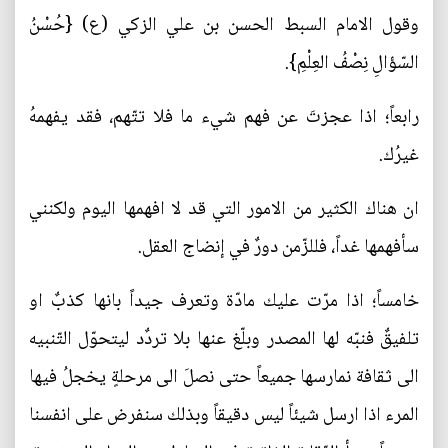
وقول الامام السبط الحسن بن علي الزكي (ع) {حُسْنُ
السّؤالِ نِصْفُ العِلْمِ}.
رابعاً؛ اذا عجزتَ عن فهم شيء ما فلا تتّهم، فقد يفهمهُ
غيرُك.
ان هناك الكثير من الامور التي قد لا افهمها اليوم ولكنني
سأفهمها غداً، فللزّمن دورٌ في إنضاج العقل.
خامساً؛ اذا مرّت عليك مادّة وتعرف جيداً بانها كذبٌ او
تلفيقٌ فنبّه لها المصدر وبلّغ عنها بلا تردٌد ليتحوّل التّنبيه
الى ثقافة نمارسها جميعاً حتى نصلَ الى مرحلةٍ يخجلُ فيها
المرء اذا ارسل شيئاً ليس دقيقاً وبذلك سنفرض على انفسنا