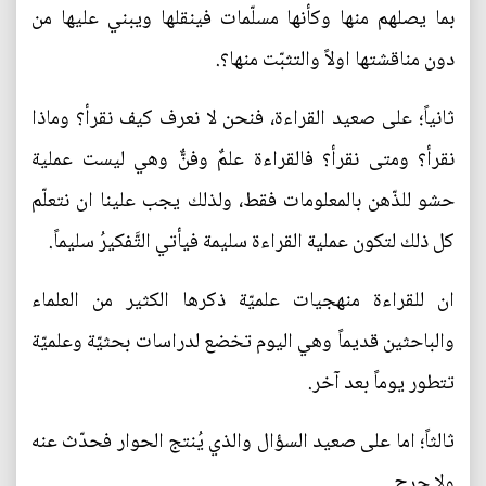
بما يصلهم منها وكأنها مسلّمات فينقلها ويبني عليها من
دون مناقشتها اولاً والتثبّت منها؟.
ثانياً؛ على صعيد القراءة، فنحن لا نعرف كيف نقرأ؟ وماذا
نقرأ؟ ومتى نقرأ؟ فالقراءة علمٌ وفنٌّ وهي ليست عملية
حشو للذّهن بالمعلومات فقط، ولذلك يجب علينا ان نتعلّم
كل ذلك لتكون عملية القراءة سليمة فيأتي التَّفكيرُ سليماً.
ان للقراءة منهجيات علميّة ذكرها الكثير من العلماء
والباحثين قديماً وهي اليوم تخضع لدراسات بحثيّة وعلميّة
تتطور يوماً بعد آخر.
ثالثاً؛ اما على صعيد السؤال والذي يُنتج الحوار فحدّث عنه
ولا حرج.