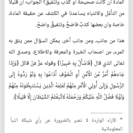
المادة ان كانت صحيحة او كذب وتلفيق؟ الجواب؛ ان قليلاً
من التأمّل والانتباه يساعدنا في الكشف عن حقيقة المادة،
خاصة وان بعضها كذبٌ فاضحٌ وتلفيقٌ واضحّ.
هذا من جانب، ومن جانب آخر، يمكن السؤال ممن يثق به
المرء، من اصحاب الخبرة والمعرفة والاطلاع، وصدق الله
تعالى الذي قال {فَاسْأَلْ بِهِ خَبِيرًا} وقوله عزَّ مٓنْ قائل {وَإِذَا
جَاءَهُمْ أَمْرٌ مِّنَ الْأَمْنِ أَوِ الْخَوْفِ أَذَاعُوا بِهِ وَلَوْ رَدُّوهُ إِلَى
الرَّسُولِ وَإِلَىٰ أُولِي الْأَمْرِ مِنْهُمْ لَعَلِمَهُ الَّذِينَ يَسْتَنبِطُونَهُ مِنْهُمْ
وَلَوْلَا فَضْلُ اللَّهِ عَلَيْكُمْ وَرَحْمَتُهُ لَاتَّبَعْتُمُ الشَّيْطَانَ إِلَّا قَلِيلًا}.
...........................
* الآراء الواردة لا تعبر بالضرورة عن رأي شبكة النبأ
المعلوماتية