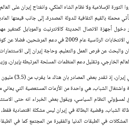
 الثورة الإسلامية ولا نظام الشاه الملكي، وانفتاح إيران على العا
ي محملة بالقيم الثقافية للدولة المصدرة، إلى جانب قيمتها الماد
ر دخول أجهزة الاتصال الحديثة كالانترنيت والموبايل كمتغير مه
والاجتماعية، فقد لوحظ استخدامها في الانتخابات الرئاسية عام 09
ان والبحث عن فرص العمل والتعليم، وحاجة إيران إلى الاستثمارات
لعالم الخارجي، وتقليل دعم المنظمات المسلحة المرتبطة بإيران، وزياد
واشتغال الشباب، هي واحدة من الأزمات المستعصية التي يعاني منها 
 لمسؤولي النظام السياسي، ويقول بعض الخبراء انه حتى الاستثم
الة الشباب، وقضية البطالة في إيران ليس مشكلة اقتصادية فقط، 
المشكلات في الطبقات الدنيا والفقيرة من المجتمع كما في الطبقا