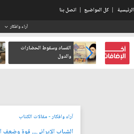
الرئيسية
|
كل المواضيع
|
اتصل بنا
آراء وافكار
س
بعين كتب لنفسه
الفساد وسقوط الحضارات
والدول
آراء وافكار
-
مقالات الكتاب
الشباب الإيراني... قوة وضعف ا