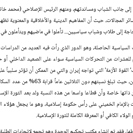
ى جانب الشباب ومساندتهم، ومنهم الرئيس الإصلاحي (محمد خاتمي)
ئر المجالات، حيث أن المفاهيم الدينية والأخلاقية والمعنوية تظهر
حاجة إلى طلاب وشباب سياسيين... تأملوا في ماضيهم ويتأملون في ال
ت السياسية الحاصلة، وهو الدور الذي رأت فيه العديد من الدراسات 
 للعشرات من التحركات السياسية سواء على الصعيد الداخلي أو حتى
القوة الأزمة' التي تواجه إيران والتي من الممكن أن تؤثر سلبياً ع
الشباب كشريحة قوية وفاعلة في إيران، حيث 
اتها خاصة وأن قطاعا واسعا من هذه النسبة ولد بعد الثورة الإسل
 بالإمام الخميني على رأس حكومة إسلامية، وهو ما يجعل هؤلاء ا
الولاء الكافي أو المعرفة الكاملة للثورة الإسلامية.
اطها، فقد تم إنشاء مكتب تحكيم الوحدة وهو تجمع لاتحادات الطلبة