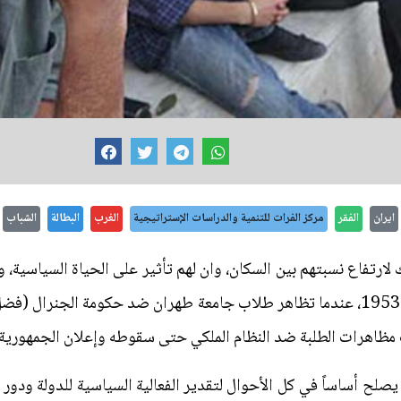
ايران
الفقر
مركز الفرات للتنمية والدراسات الإستراتيجية
الغرب
البطالة
الشباب
لارتفاع نسبتهم بين السكان، وان لهم تأثير على الحياة السياسية، و
والطلابية في الساحة الإيرانية إلى عام 1953، عندما تظاهر طلاب جامعة طهران ضد حكوم
رات الطلبة ضد النظام الملكي حتى سقوطه وإعلان الجمهورية عام 9
صلح أساساً في كل الأحوال لتقدير الفعالية السياسية للدولة ودور ال