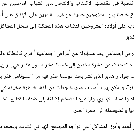
سية في مقدمتها الاكتئاب والانتحار لدى الشباب العاطلين عن ا
لاق خاصة بين المتزوجين حديثا من غير القادرين على الإنفاق على
الأب على أولاده المتزوجين، لتضاف هذه المشكلة إلى سجل المشاك
لاق.
رض اجتماعي يعد مسؤولا عن أمراض اجتماعية أخرى كالبطالة والا
أرقام تتحدث عن عشرة ملايين إلى خمسة عشر مليون فقير في إيران،
د جواد زاهدي الذي نشر بحثا موسعا حذر فيه من "تسونامي فقر يهدد
فقر"، ويمكن إيراد أسباب عديدة جعلت من الفقر ظاهرة مخيفة في إ
واة والفساد الإداري، وارتفاع التضخم إضافة إلى ضعف القطاع ال
يا والمتوسطة إلى حفرة الفقر.
قد وأبرز المشاكل التي تواجه المجتمع الإيراني الشاب، ويضعه باحثو