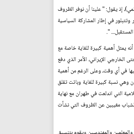
، إذ يقول: " علينا أن نوفر الظروف
 وتتبلور في إطار المشاركة السياسية
مستقبل... ".
أنه يمثل أهمية كبيرة للغاية خاصة مع
 الخارجي الإيراني، الأمر الذي دفع
ليها في أي وقت، وعلى الرغم من أهمية
تبلغ نسبتهم دون الثلاثين عاماً قرابة 63% من عدد السكان وهي نسبة كبيرة للغاية وباتت تقلق
امية التي اندلعت في طهران مع نهاية
لشباب مغيبين عن الظروف التي نشأت
 والمعلمين والمهندسين ويقوم بتنسيق