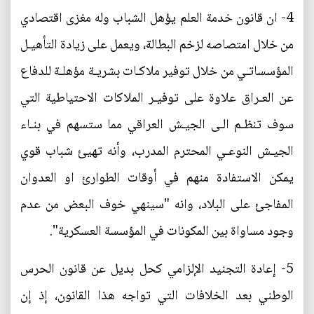
4- ان قانون خدمة العلم يؤهل الشباب وله مغزى اقتصادي
من خلال امتصاصه لزخم البطالة، ويعمل على زيادة التأهيـل
المؤسساتـي من خلال توفير ملاكـات بشريـة مؤهلـة للدفاع
عن العـراق علاوة على توفيـر الملاكات الاحتياطية التي
سوف تنظـم الـى الجيـش العراقي مما ستسهم في بنـاء
الجيـش النوعـي المحترم المدرب، وأنه تهيئ شباب قوي
يمكن الاستفادة منهم في أوقات الطوارئ او العدوان
المفاجئ على البلاد، وانه "سينهي خوف البعض من عدم
وجود مساواة بين المكونات في المؤسسة العسكرية".
5- إعادة التجنيد الإلزامي كحل بديل عن قانون الحرس
الوطني بعد الخلافات التي تواجه هذا القانون، إذ إن