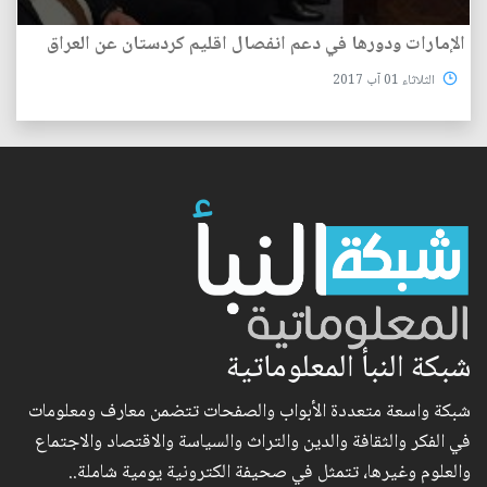
الإمارات ودورها في دعم انفصال اقليم كردستان عن العراق
الثلاثاء 01 آب 2017
شبكة النبأ المعلوماتية
شبكة واسعة متعددة الأبواب والصفحات تتضمن معارف ومعلومات
في الفكر والثقافة والدين والتراث والسياسة والاقتصاد والاجتماع
والعلوم وغيرها، تتمثل في صحيفة الكترونية يومية شاملة..