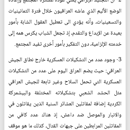
2- ان التجنيد الإلزامي يعني عودة عسكرة المجتمع وإعادة
الوضع الأليم الذي عاشه العراقيون خلال فترة الثمانينيات
والتسعينيات، وأنه يؤدي الى تعطيل العقول الشابة بأمور
بعيدة عن الإبداع والتقدم، إذ تجعل الشباب يكرس همه إلى
خدمته الإلزامية، دون التفكير بأمور أخرى تفيد المجتمع.
3- وجود عدد من التشكيلات العسكرية خارج نطاق الجيش
العراقي: حيث يضم العراق اليوم على عدد من التشكيلات
العسكرية التي تحمل السلاح وغير تابعة للجيش العراقي
مثل الحشد الشعبي بتشكيلاته المختلفة والبيشمركة
الكردية إضافة لمقاتلين العشائر السنية الذين يقاتلون في
والانبار والموصل ضد داعش، إذ هناك عدد كافي من
المقاتلين المرابطين على جبهات القتال، كذلك ما هو موقف