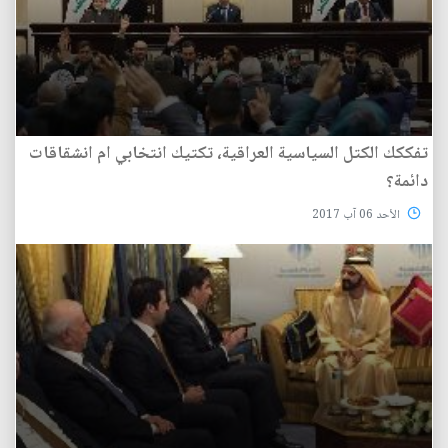
تفككك الكتل السياسية العراقية، تكتيك انتخابي ام انشقاقات
دائمة؟
الأحد 06 آب 2017