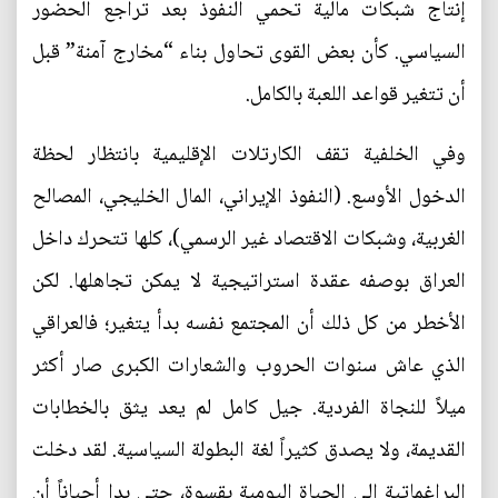
إنتاج شبكات مالية تحمي النفوذ بعد تراجع الحضور
السياسي. كأن بعض القوى تحاول بناء “مخارج آمنة” قبل
أن تتغير قواعد اللعبة بالكامل.
وفي الخلفية تقف الكارتلات الإقليمية بانتظار لحظة
الدخول الأوسع. (النفوذ الإيراني، المال الخليجي، المصالح
الغربية، وشبكات الاقتصاد غير الرسمي)، كلها تتحرك داخل
العراق بوصفه عقدة استراتيجية لا يمكن تجاهلها. لكن
الأخطر من كل ذلك أن المجتمع نفسه بدأ يتغير؛ فالعراقي
الذي عاش سنوات الحروب والشعارات الكبرى صار أكثر
ميلاً للنجاة الفردية. جيل كامل لم يعد يثق بالخطابات
القديمة، ولا يصدق كثيراً لغة البطولة السياسية. لقد دخلت
البراغماتية إلى الحياة اليومية بقسوة، حتى بدا أحياناً أن