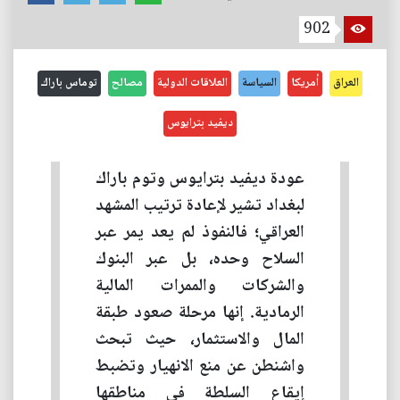
902
العراق
أمريكا
السياسة
العلاقات الدولية
مصالح
توماس باراك
ديفيد بترايوس
عودة ديفيد بترايوس وتوم باراك
لبغداد تشير لإعادة ترتيب المشهد
العراقي؛ فالنفوذ لم يعد يمر عبر
السلاح وحده، بل عبر البنوك
والشركات والممرات المالية
الرمادية. إنها مرحلة صعود طبقة
المال والاستثمار، حيث تبحث
واشنطن عن منع الانهيار وتضبط
إيقاع السلطة في مناطقها