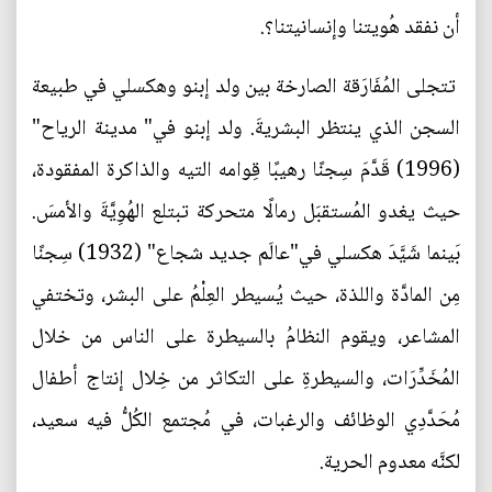
أن نفقد هُويتنا وإنسانيتنا؟.
تتجلى المُفَارَقة الصارخة بين ولد إبنو وهكسلي في طبيعة
السجن الذي ينتظر البشريةَ. ولد إبنو في" مدينة الرياح"
(1996) قَدَّمَ سِجنًا رهيبًا قِوامه التيه والذاكرة المفقودة،
حيث يغدو المُستقبَل رمالًا متحركة تبتلع الهُوِيَّةَ والأمسَ.
بَينما شَيَّدَ هكسلي في"عالَم جديد شجاع" (1932) سِجنًا
مِن المادَّة واللذة، حيث يُسيطر العِلْمُ على البشر، وتختفي
المشاعر، ويقوم النظامُ بالسيطرة على الناس من خلال
المُخَدِّرَات، والسيطرةِ على التكاثر من خِلال إنتاج أطفال
مُحَدَّدِي الوظائف والرغبات، في مُجتمع الكُلُّ فيه سعيد،
لكنَّه معدوم الحرية.