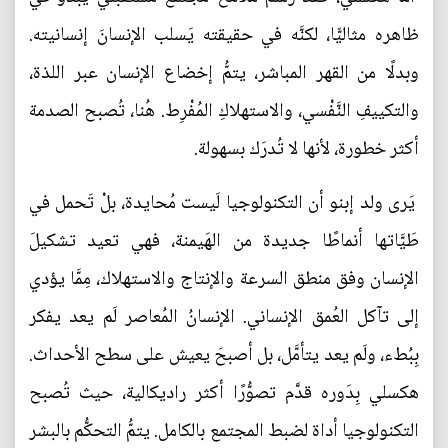
ظاهره مثاليًّا، لكنَّه في حقيقته يَسلب الإنسانَ إنسانيته.
وبدلًا من القهر المباشر، يتمُّ إخضاع الإنسان عبر اللذة،
والتكييفِ النَّفْسي، والاستهلاكِ المُفْرِط. هُنا، تُصبح الصدمة
أكثر خطورة، لأنها لا تُدرَك بسهولة.
يَرى ولد إبنو أن التكنولوجيا لَيست مُحايدة، بلْ تَحمل في
طَيَّاتها أنماطًا جديدة من الهَيمنة، فهي تعيد تشكيلَ
الإنسان وفق منطق السرعة والإنتاج والاستهلاك، مِمَّا يؤدي
إلى تآكل العُمق الإنساني. الإنسانُ المُعاصر لَم يعد يفكر
بِبُطء، ولَم يعد يتأمَّل، بل أصبحَ يعيش على سطح الأحداث.
هكسلي بِدَوره قدَّم تصوُّرًا أكثر راديكالية، حيث تُصبح
التكنولوجيا أداة لضبط المجتمع بالكامل. يتمُّ التحكُّم بالبشر