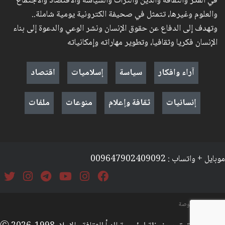
في الفكر والثقافة والدين والتراث والسياسة والاقتصاد والاجتماع
والعلوم وغيرها، تتمثل في صحيفة الكترونية يومية شاملة..
وتهدف إلى الدفاع عن حقوق الإنسان ونشر الوعي والدعوة إلى بناء
الإنسان فكريا وثقافيا، وتطوير مهاراته وإمكانياته
آراء وافكار
سياسة
إسلاميات
اقتصاد
إنسانيات
ثقافة وإعلام
منوعات
ملفات
موبايل + واتساب : 009647902409092
السياسة والخصوصة