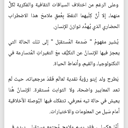
وعلى الرغم من اختلاف السياقات الثقافية والفكرية لكلٍّ
منهما، إلا أنَّ كِلَيهما التقطَ بِعُمقٍ ملامحَ هذا الاضطراب
الحضاري الذي يُهدِّد توازنَ الإنسان.
يُشير مفهومُ " صَدمة المُستقبَل " إلى تلك الحالة التي
يعجز فيها الإنسانُ عن التكيُّف معَ التغيراتِ المُتسارعة في
التكنولوجيا، والقيم، وأنماط الحياة.
يَطرح ولد إبنو رؤيةً نقدية لعالَم فَقَدَ مرجعياته، حيث لَم
تعد المعايير واضحة، ولا الثوابت مُستقرة. الإنسانُ هُنا
يعيش في حالة تيه مَعرفي، تتفكك فيها البُوصلة الأخلاقية
أمام سَيل من المعلومات والاختيارات.
أمَّا هكسلي، فقد رسم ملامح مُجتمع مستقبلي يبدو في