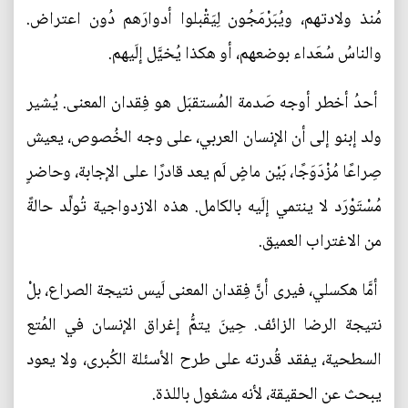
مُنذ ولادتهم، ويُبَرْمَجُون لِيَقْبلوا أدوارَهم دُون اعتراض.
والناسُ سُعَداء بوضعهم، أو هكذا يُخيَّل إلَيهم.
أحدُ أخطر أوجه صَدمة المُستقبَل هو فِقدان المعنى. يُشير
ولد إبنو إلى أن الإنسان العربي، على وجه الخُصوص، يعيش
صِراعًا مُزْدَوَجًا، بَيْن ماضٍ لَم يعد قادرًا على الإجابة، وحاضرٍ
مُسْتَوْرَد لا ينتمي إلَيه بالكامل. هذه الازدواجية تُولِّد حالةً
من الاغتراب العميق.
أمَّا هكسلي، فيرى أنَّ فِقدان المعنى لَيس نتيجة الصراع، بلْ
نتيجة الرضا الزائف. حِينَ يتمُّ إغراق الإنسان في المُتع
السطحية، يفقد قُدرته على طرح الأسئلة الكُبرى، ولا يعود
يبحث عن الحقيقة، لأنه مشغول باللذة.