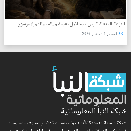
النزعة المتعالية بين ميخائيل نعيمة ورالف والدو إيمرسون
الخميس 04 حزيران 2026
شبكة النبأ المعلوماتية
شبكة واسعة متعددة الأبواب والصفحات تتضمن معارف ومعلومات