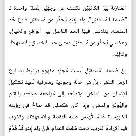
المُقارَنةُ بَيْنَ الكاتبَيْن تكشف عن وجهَيْن لِعُملة واحدة لـ
"صَدمة المُستقبَل". ولد إبنو يُحذِّر من مُستقبَل فارغ حَد
العدمية، يتلاشى فيها الحد الفاصل بين الواقع والخيال.
وهكسلي يُحذِّر من مُستقبَل ممتلئ حد الاختناق بالاستهلاكِ
والآلِيَّة.
إنَّ صَدمة المُستقبَل لَيست مُجرَّد مفهوم يرتبط بتسارع
الزمن التقني، بلْ هي حالة وجودية ومعرفية تُعيد تشكيلَ
الإنسان من الداخل، وتدفعه إلى مُراجعة علاقته بالقِيَم
والهُوِيَّةِ والمعنى. وإذا كان هكسلي قد صاغَ في رؤيته
الكابوسية عَالَمًا تُهيمن عليه التقنية والاستهلاك، وتذوب
فيه الإرادةُ الفردية تحت سُلطة النظام، فإنَّ ولد إبنو قَدْ قَدَّمَ