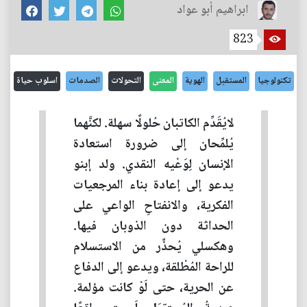
ابراهيم أبو عواد
823
تكنولوجيا
المستقبل
الهوية
المعنى
التحولات
الصدمات
اسلوب حياة
لايُقَدِّم الكاتبان حُلولًا سهلة. لكنَّهما
يُلمِّحان إلى ضرورة استعادة
الإنسان لِوَعْيه النقدي. ولد إبنو
يدعو إلى إعادة بناء المرجعيات
الفكرية، والانفتاحِ الواعي على
الحداثة دون الذوبان فيها.
وهكسلي يُحذِّر من الاستسلام
للراحة المُطْلقة، ويدعو إلى الدفاع
عن الحرية، حتى لَوْ كانت مؤلمة.