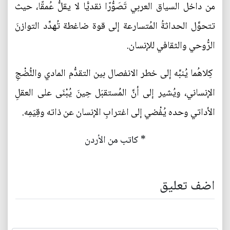
من داخل السياق العربي تَصَوُّرًا نقديًّا لا يقلُّ عُمقًا، حيث
تتحوَّل الحداثةُ المُتسارعة إلى قوة ضاغطة تُهدِّد التوازنَ
الرُّوحي والثقافي للإنسان.
كِلاهُما يُنبِّه إلى خطر الانفصال بين التقدُّم المادي والنُّضْجِ
الإنساني، ويُشير إلى أنَّ المُستقبَل حِينَ يُبْنَى على العقلِ
الأداتي وحده يُفْضي إلى اغترابِ الإنسان عن ذاته وقِيَمِه.
* كاتب من الأردن
اضف تعليق