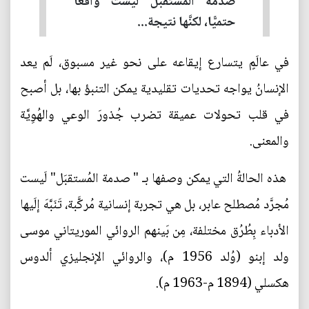
صدمةُ المُستقبَل لَيست واقعًا
حتميًّا، لكنَّها نتيجة...
في عالَمٍ يتسارع إيقاعه على نحو غير مسبوق، لَم يعد
الإنسانُ يواجه تحديات تقليدية يمكن التنبؤ بها، بل أصبح
في قلب تحولات عميقة تضرب جُذورَ الوعي والهُوِيَّة
والمعنى.
هذه الحالةُ التي يمكن وصفها بـ " صدمة المُستقبَل" لَيست
مُجرَّد مُصطلح عابر، بل هي تجربة إنسانية مُركَّبة، تَنَبَّهَ إلَيها
الأدباء بِطُرُق مختلفة، مِن بَينهم الروائي الموريتاني موسى
ولد إبنو (وُلد 1956 م)، والروائي الإنجليزي ألدوس
هكسلي (1894 م-1963 م).