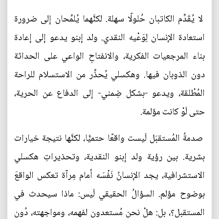
لا يُقَدِّم الكاتبان حُلولًا سهلة. لكنَّهما يُلمِّحان إلى ضرورة
استعادة الإنسان لِوَعْيه النقدي. ولد إبنو يدعو إلى إعادة
بناء المرجعيات الفكرية، والانفتاحِ الواعي على الحداثة
دون الذوبان فيها. وهكسلي يُحذِّر من الاستسلام للراحة
المُطْلقة، ويدعو -بشكل ضِمني- إلى الدفاع عن الحرية،
حتى لَوْ كانت مؤلمة.
صدمةُ المُستقبَل لَيست واقعًا حتميًّا، لكنَّها نتيجة خيارات
بشرية. بين رؤية ولد إبنو النقدية، وتحذيراتِ هكسلي
الاستشرافية، يجد الإنسانُ نَفْسَه أمام مِرآة تعكس الواقعَ
بوضوح مؤلم. السؤالُ الحقيقي لَيس: ماذا سيحدث في
المستقبل؟، بل: هلْ نحن مُستعدون لفهمه، ومواجهته، دُون