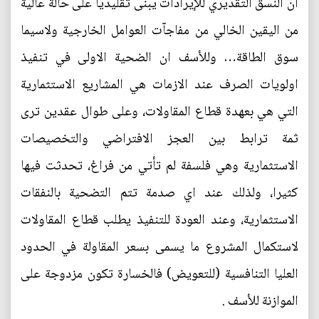
ان النسق التقديري للإيرادات يبنى تقليديا على حالة عالية
من اليقين الخالي من مفاجآت العوامل الخارجية ولاسيما
سوق الطاقة… وللأسف ان الضحية الاولى في تنفيذ
اولويات الصرف عند الازمات هي المشاريع الاستثمارية
التي هي بعهدة قطاع المقاولات، وعلى طوال عقدين ترى
ثمة ترابط بين العجز الافتراضي والتخصيصات
الاستثمارية وهي فلسفة لم تأتي من فراغ، تحدثت فيها
كثيرا، ولذلك عند اي صدمة تتم التضحية بالنفقات
الاستثمارية، وعند العودة للتنفيذ يطلب قطاع المقاولات
لاستكمال المشروع ما يسمى بسعر المقاولة في الحدود
العليا التنافسية (للتعويض) فالخسارة تكون مزدوجة على
الموازنة للأسف .