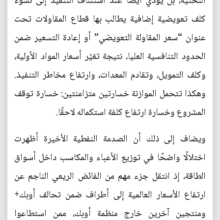
التحتية، بل يؤدي أيضًا عند استئناف التنفيذ إلى نشوء
كلف تعويضية إضافية يطالب بها قطاع المقاولات تحت
عنوان “سعر المقاولة التعويضي” أو إعادة التسعير ضمن
الحدود التنافسية العليا، نتيجة تغيّر أسعار المواد الأولية،
وكلف التمويل، وتقادم المعدات، وارتفاع مخاطر التنفيذ.
وهكذا تتحمل الموازنة خسارتين متزامنتين: خسارة توقف
المشروع وخسارة ارتفاع كلفة استكماله لاحقًا.
ويضاف إلى ذلك أن الصدمة النفطية الأخيرة أظهرت
اختلالًا واضحًا في توزيع الأعباء والمكاسب داخل أسواق
الطاقة، إذ انتقل جزء مهم من الفائض الريعي الناجم عن
ارتفاع الأسعار العالمية إلى أطراف ضمن تحالف أوبك+
ومنتجين آخرين خارج منظمة أوبك، ممن استطاعوا