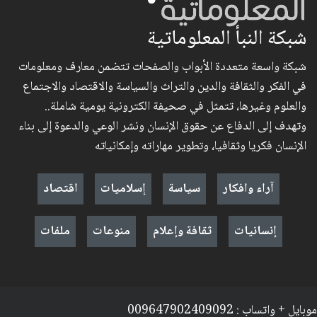
شبكة النبأ المعلوماتية
شبكة واسعة متعددة الأبواب والصفحات تتضمن معارف ومعلومات
في الفكر والثقافة والدين والتراث والسياسة والاقتصاد والاجتماع
والعلوم وغيرها، تتمثل في صحيفة الكترونية يومية شاملة..
وتهدف إلى الدفاع عن حقوق الإنسان ونشر الوعي والدعوة إلى بناء
الإنسان فكريا وثقافيا، وتطوير مهاراته وإمكانياته
آراء وافكار
سياسة
إسلاميات
اقتصاد
إنسانيات
ثقافة وإعلام
منوعات
ملفات
موبايل + واتساب : 009647902409092