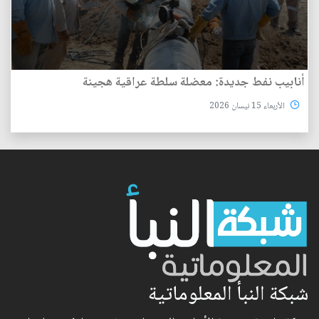
أنابيب نفط جديدة: معضلة سلطة عراقية هجينة
الأربعاء 15 نيسان 2026
شبكة النبأ المعلوماتية