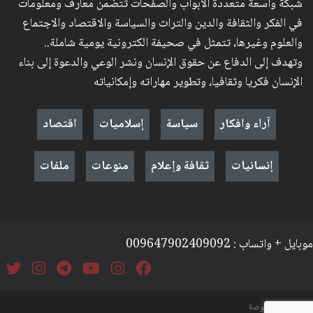
شبكة واسعة متعددة الأبواب والصفحات تتضمن معارف ومعلومات
في الفكر والثقافة والدين والتراث والسياسة والاقتصاد والاجتماع
والعلوم وغيرها، تتمثل في صحيفة الكترونية يومية شاملة..
وتهدف إلى الدفاع عن حقوق الإنسان ونشر الوعي والدعوة إلى بناء
الإنسان فكريا وثقافيا، وتطوير مهاراته وإمكانياته
آراء وافكار
سياسة
إسلاميات
اقتصاد
إنسانيات
ثقافة وإعلام
منوعات
ملفات
موبايل + واتساب : 009647902409092
السياسة والخصوصة