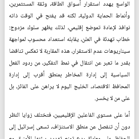
الواسع يهدد استقرار أسواق الطاقة، وثقة المستثمرين،
وأنماط الحماية الدولية، لكنه قد يفتح في الوقت ذاته
نوافذ لإعادة تموضع إقليمي، لذلك يظهر سلوك مزدوج:
خطاب تهدئة في العلن، يقابله استعداد محسوب لمواجهة
سيناريوهات عدم الاستقرار، هذه المقاربة لا تعكس تناقضا
بقدر ما تعبر عن انتقال في نمط التفكير، من ردود الفعل
السياسية إلى إدارة المخاطر بمنطق أقرب إلى إدارة
المحافظ الاقتصاد، الخليج اليوم لا يراهن على الفائز، بل
على من لا يخسر.
أما على مستوى الفاعلين الإقليميين، فتختلف زوايا النظر
دون أن تنفصل عن منطق الاستنزاف، تسعى إسرائيل إلى
الحفاظ على معادلة ردع تمنع تهديد بيئتها الأمنية، مع