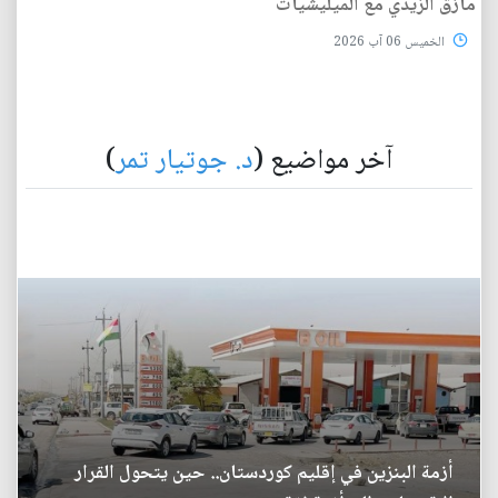
مأزق الزيدي مع الميليشيات
الخميس 06 آب 2026
آخر مواضيع (
د. جوتيار تمر
)
أزمة البنزين في إقليم كوردستان.. حين يتحول القرار