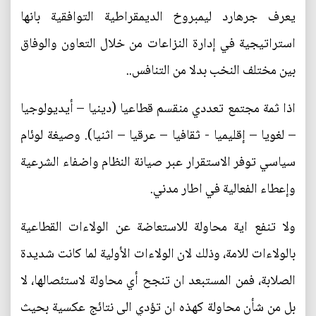
يعرف جرهارد ليمبروخ الديمقراطية التوافقية بانها
استراتيجية في إدارة النزاعات من خلال التعاون والوفاق
بين مختلف النخب بدلا من التنافس..
اذا ثمة مجتمع تعددي منقسم قطاعيا (دينيا – أيديولوجيا
– لغويا – إقليميا - ثقافيا – عرقيا – اثنيا). وصيغة لوئام
سياسي توفر الاستقرار عبر صيانة النظام واضفاء الشرعية
وإعطاء الفعالية في اطار مدني.
ولا تنفع اية محاولة للاستعاضة عن الولاءات القطاعية
بالولاءات للامة، وذلك لان الولاءات الأولية لما كانت شديدة
الصلابة، فمن المستبعد ان تنجح أي محاولة لاستئصالها، لا
بل من شأن محاولة كهذه ان تؤدي الى نتائج عكسية بحيث