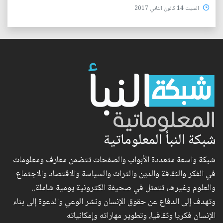
السبت 14 كانون الثاني 2017
شبكة النبأ المعلوماتية
شبكة واسعة متعددة الأبواب والصفحات تتضمن معارف ومعلومات
في الفكر والثقافة والدين والتراث والسياسة والاقتصاد والاجتماع
والعلوم وغيرها، تتمثل في صحيفة الكترونية يومية شاملة..
وتهدف إلى الدفاع عن حقوق الإنسان ونشر الوعي والدعوة إلى بناء
الإنسان فكريا وثقافيا، وتطوير مهاراته وإمكانياته