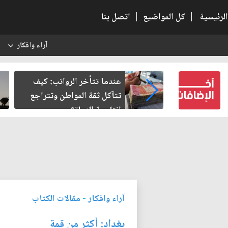
الرئيسية
|
كل المواضيع
|
اتصل بنا
آراء وافكار
س
لرواتب: كيف
صمت الطريق بعد الأربعين
واطن وتتراجع
؟
آراء وافكار
-
مقالات الكتاب
بغداد: أكثر من قمة