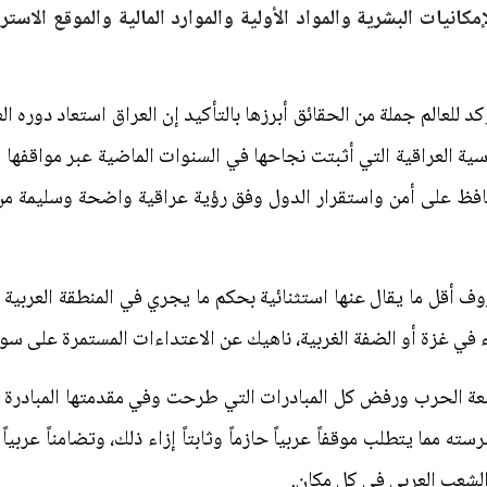
إمكانيات البشرية والمواد الأولية والموارد المالية والموقع الاست
للعالم جملة من الحقائق أبرزها بالتأكيد إن العراق استعاد دوره ا
اسية العراقية التي أثبتت نجاحها في السنوات الماضية عبر مواقفها 
افظ على أمن واستقرار الدول وفق رؤية عراقية واضحة وسليمة من إ
ف أقل ما يقال عنها استثنائية بحكم ما يجري في المنطقة العربية
في غزة أو الضفة الغربية، ناهيك عن الاعتداءات المستمرة على سور
عة الحرب ورفض كل المبادرات التي طرحت وفي مقدمتها المبادرة 
ه مما يتطلب موقفاً عربياً حازماً وثابتاً إزاء ذلك، وتضامناً عربيا
الشعب العربي في كل مكان.