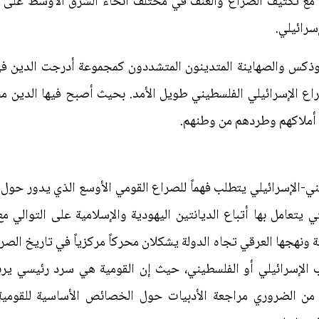
اً مع تكثيف الصراع والعنف في مختلف أنحاء الشرق الأوسط عل
سرائيلي.
ثوذكس والصهاينة المتدينون المتشددون كمجموعة أدرجت الدين في 
راع الإسرائيلي الفلسطيني طويل الأمد. بحيث أصبح فيها الدين مح
 أملاكهم وطردهم من وطنهم.
ي-الإسرائيلي يتطلب فهماً للصراع القومي الأوسع الذي يدور حول ال
 يتعامل بها أتباع الديانتين اليهودية والإسلامية على التوالي 
ية ونهجها العرقي تجاه الدولة يشكلان محركاً مركزياً في تاريخ الصر
 الإسرائيلي أو الفلسطيني، حيث إن القومية هي سرد رئيسي يربطه
، من الضروري مراجعة الأدبيات حول الخصائص الأساسية للقوم