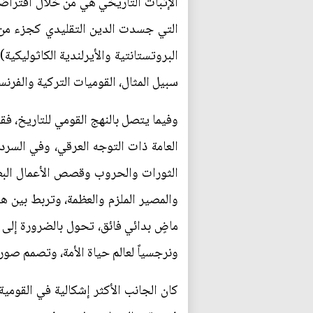
الإثبات التاريخي هي من خلال افتراضه
التي جسدت الدين التقليدي كجزء من بني
البروتستانتية والأيرلندية الكاثوليكية
سبيل المثال، القوميات التركية والفرن
وفيما يتصل بالنهج القومي للتاريخ، فق
العامة ذات التوجه العرقي، وفي السرد
الثورات والحروب وقصص الأعمال البطو
والمصير الملزم والعظمة، وتربط بين هذ
ماضٍ بدائي فائق، تحول بالضرورة إلى ح
ونرجسياً لعالم حياة الأمة، وتصمم صورة
كان الجانب الأكثر إشكالية في القومي