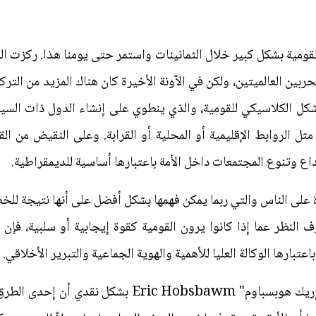
ومية بشكل كبير خلال الثمانينات واستمر حتى يومنا هذا. ركزت الد
لحربين العالميتين، ولكن في الآونة الأخيرة كان هناك المزيد من التر
كل الكلاسيكي للقومية، والذي ينطوي على إنشاء الدول ذات السيادة 
ثل الروابط الإقليمية أو المحلية أو القرابة. وعلى النقيض من ال
بداع وتنوع المجتمعات داخل الأمة باعتبارها أساسية للديمقراطية.
ة على الناس والتي ربما يمكن فهمها بشكل أفضل على أنها نتيجة للخصا
 النظر عما إذا كانوا يرون القومية كقوة إيجابية أو سلبية، فإن ا
اعتبارها الوكالة العليا للأهمية والهوية الجماعية والتبرير الأخلاقي.
لقد لاحظ المفكر اليساري البريطاني "إريك هوبسباوم" wm