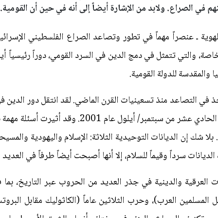
م في الصراع. ولابد من الإشارة أيضاً إلى أنه في حين أن القومية..
ً للهوية ـ عنصراً مهماً في تطور وتصاعد الصراع الفلسطيني الإسر
خاصة، والتي تتمثل في دمج الدين في السرد القومي، دوراً رئيسياً أيض
يا والمقدسة للدولة القومية.
ذ في التصاعد منذ تسعينيات القرن الماضي. لقد انتقل دور الدين ف
متزايد إلى صدارة التاريخ منذ أحداث الحادي عشر من سب
لا شك إن الديانات التوحيدية الثلاثة: الإسلام واليهودية والمسيحي
يانات سرداً وقيماً للسلام، إلا أنها أصبحت أيضاً طرفاً في العديد 
ات العرقية والدينية في جذر العديد من الحروب عبر التاريخ، بم
المسلمين العرب)، وحرب الثلاثين عاماً (الكاثوليك مقابل البروت