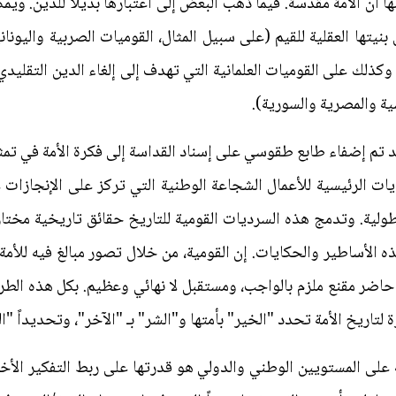
ا أن الأمة مقدسة. فيما ذهب البعض إلى اعتبارها بديلاً للدين. وي
تها العقلية للقيم (على سبيل المثال، القوميات الصربية واليوناني
) وكذلك على القوميات العلمانية التي تهدف إلى إلغاء الدين التقليد
سية والمصرية والسورية).
د تم إضفاء طابع طقوسي على إسناد القداسة إلى فكرة الأمة في تمث
يات الرئيسية للأعمال الشجاعة الوطنية التي تركز على الإنجازات غ
لية. وتدمج هذه السرديات القومية للتاريخ حقائق تاريخية مختا
ه الأساطير والحكايات. إن القومية، من خلال تصور مبالغ فيه للأم
اضر مقنع ملزم بالواجب، ومستقبل لا نهائي وعظيم. بكل هذه الطرق،
 لتاريخ الأمة تحدد "الخير" بأمتها و"الشر" بـ "الآخر"، وتحديداً "ا
ة على المستويين الوطني والدولي هو قدرتها على ربط التفكير الأ