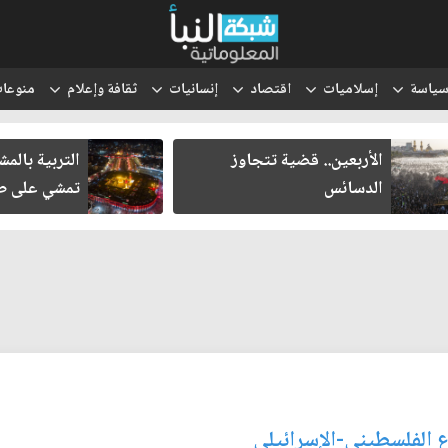
ياسة
إسلاميات
اقتصاد
إنسانيات
ثقافة وإعلام
منوعا
الأربعين.. قضية تتجاوز
التربية بالم
الدسائس
تمشي على طر
ع الفلسطيني-الإسرائيلي