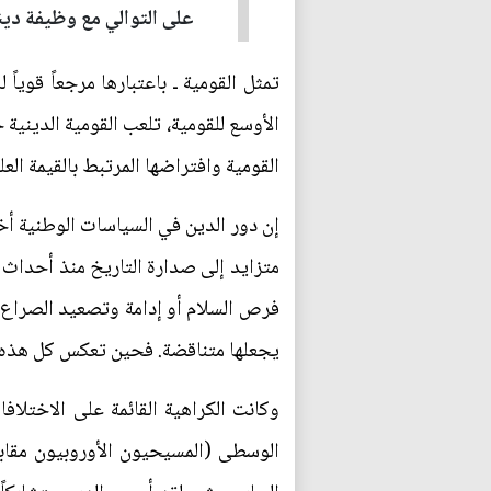
على التوالي مع وظيفة دينه
تمثل القومية ـ باعتبارها مرجعاً قويا
الأوسع للقومية، تلعب القومية الدينية 
القومية وافتراضها المرتبط بالقيمة العل
إن دور الدين في السياسات الوطنية أخ
فرص السلام أو إدامة وتصعيد الصراع. ب
يجعلها متناقضة. فحين تعكس كل هذه الد
وكانت الكراهية القائمة على الاختلاف
الوسطى (المسيحيون الأوروبيون مقابل 