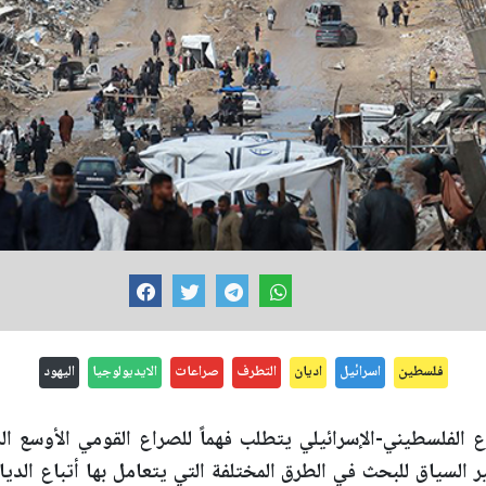
فلسطين
اسرائيل
اديان
التطرف
صراعات
الايديولوجيا
اليهود
 الفلسطيني-الإسرائيلي يتطلب فهماً للصراع القومي الأوسع ا
ر السياق للبحث في الطرق المختلفة التي يتعامل بها أتباع الديا