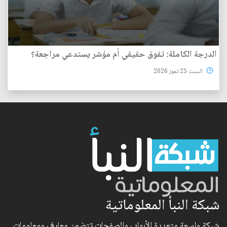
الدرجة الكاملة: تفوق حقيقي أم مؤشر يستدعي مراجعة؟
السبت 25 تموز 2026
شبكة النبأ المعلوماتية
شبكة واسعة متعددة الأبواب والصفحات تتضمن معارف ومعلومات