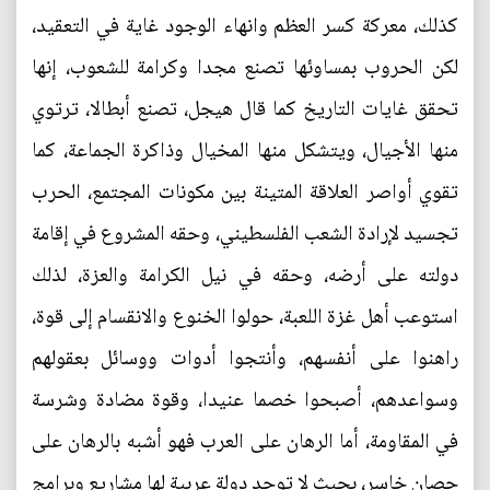
كذلك، معركة كسر العظم وانهاء الوجود غاية في التعقيد،
لكن الحروب بمساوئها تصنع مجدا وكرامة للشعوب، إنها
تحقق غايات التاريخ كما قال هيجل، تصنع أبطالا، ترتوي
منها الأجيال، ويتشكل منها المخيال وذاكرة الجماعة، كما
تقوي أواصر العلاقة المتينة بين مكونات المجتمع، الحرب
تجسيد لإرادة الشعب الفلسطيني، وحقه المشروع في إقامة
دولته على أرضه، وحقه في نيل الكرامة والعزة، لذلك
استوعب أهل غزة اللعبة، حولوا الخنوع والانقسام إلى قوة،
راهنوا على أنفسهم، وأنتجوا أدوات ووسائل بعقولهم
وسواعدهم، أصبحوا خصما عنيدا، وقوة مضادة وشرسة
في المقاومة، أما الرهان على العرب فهو أشبه بالرهان على
حصان خاسر، بحيث لا توجد دولة عربية لها مشاريع وبرامج