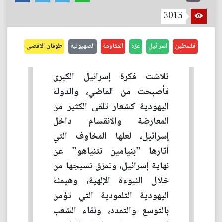
3015
فلسطين
اسرائيل
غزة
المقاومة
الصهيونية
طوفان الاقصى
تلاشت فكرة إسرائيل الكبرى
فأصبحت من الماضي، والدولة
اليهودية كشعار تلقى الكثير من
المعارضة والانقسام داخل
إسرائيل، لعلها المخاوف التي
أثارها "بنيامين نتنياهو" عن
نهاية إسرائيل، وتمزق نسيجها من
خلال النبوءة الإلهية، وهيمنة
اليهودية التلمودية التي تؤمن
بالتوسع والتمدد، ونقاء الشعب