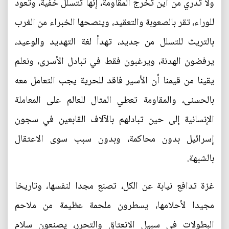
ولا تدري من أين تخرج المقاومة، إنها تتسلل خفية، وتعود
للوراء، تقر بالصعوبة والتعقيد، وينصحها الخبراء من الغرب
بالتريث للتسلل من جديد، تهدأ لغة التهديد والوعيد،
يرفضون الهدنة، ويرغبون فقط في تبادل الأسرى، ونعلم
يقينا من قيمنا أن الأسير فاقد للحرية يجب التعامل معه
بالحسنى، والمقاومة تعطي المثال للعالم على المعاملة
الإنسانية إلى حين تبادلهم بالآلاف القابعين في سجون
إسرائيل بدون محاكمة، وبدون سبب سوى الاعتقال
بالشبهة.
غزة تدافع نيابة عن الكل، تصنع مجدا لنفسها، وتاريخا
مجيدا لأحلامها، يسطرون ملحمة عظيمة من ملاحم
البطولات في سبيل الانعتاق والتحرر، يصنعون سلام