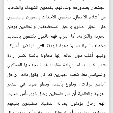
الجشعان بصدورهم وبنادقهم، يقدمون الشهداء والضحايا
من أشلاء الأطفال، يوثقون الأحداث بالصورة، ويبصمون
على الحق المشروع، حق المستضعفين والحالمين بوطن
الحرية والكرامة، أما العرب فهم نائمون يكتفون بالتنديد
وخطاب البيانات، والدعوة للهدنة التي ترفضها أمريكا،
وقبلها أغلب دول العالم، إنها محاولة يائسة لكسر إرادة
شعب لا يستسلم، وإرادة مقاومة قوية بجناحها العسكري
والسياسي معا، شعب الجبارين كما كان يقول دائما الراحل
"ياسر عرفات"، ويلوح بأيديه، ويعلو صوته في المنابر
العربية والعالمية أن في فلسطين رجال ذوي بأس شديد،
إنهم رجال يؤمنون بعدالة القضية، متشبثون بقيمهم