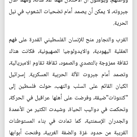
ووطنهم، ويؤمنون أن الاحتلال مهما علا شأنه، ومهما طال
جبروته، لا يمكن أن يصمد أمام تضحيات الشعوب في نيل
الحرية.
القرب والتجاور منح للإنسان الفلسطيني القدرة على فهم
العقلية اليهودية، والايدولوجيا الصهيونية، فكانت هناك
ثقافة ممزوجة بالتصدي والصمود، ثقافة تقاوم الامبريالية،
وتصمد أمام جبروت الآلة الحربية العسكرية. إسرائيل
الكيان القائم على السلب والنهب، حولت فلسطين إلى
"كنتونات"ضيقة، وفرضت على أهلها عراقيل في الحركة،
وتحكمت في دواليب الحياة، وشيدت الكثير من الأعمدة
والجدران الإسمنتية، كما تمادت في بناء المستوطنات
القريبة من حدود غزة والضفة الغربية، وفتحت أبوابها