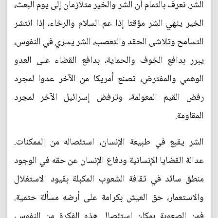
الشر. نعرف بالتمام أن الشر والخير متلازمان إلى يوم البعث،
الخير ينهي الشر مؤقتا إذا عم السلام والرخاء، إذا انتشر
التسامح وتلاشى الحقد والتعصب، الشر يسري في النفوس،
يبرر بدافع الخوف والحماية، بدافع القضاء على العدو
الوهمي والمفترض، تصنع أمريكا من الآخر عدوا لمجرد
رفض القيم المعولمة، وترفض إسرائيل الآخر لمجرد
المقاومة.
الشر يقبع في طبيعة الإنسان، استئصاله من الممكنات.
عدالة القضايا الإنسانية ودفاع الإنسان عن حقه في الوجود
منطق سائد في ثقافة الشعوب المكبلة بقيود الاستغلال
والاستعمار، حق العيش بكرامة على أرضه مسألة حتمية.
فمن الصعوبة بمكان استئصال هذه الفكرة من النفوس،