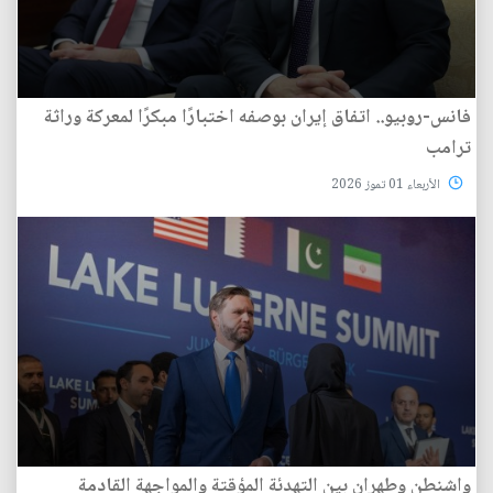
فانس-روبيو.. اتفاق إيران بوصفه اختبارًا مبكرًا لمعركة وراثة
ترامب
الأربعاء 01 تموز 2026
واشنطن وطهران بين التهدئة المؤقتة والمواجهة القادمة