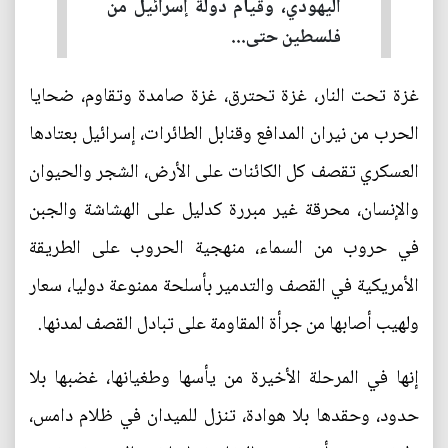
اليهودي، وقيام دولة إسرائيل من
فلسطين حتى...
غزة تحت النار، غزة تحترق، غزة صامدة وتقاوم، ضحايا
الحرب من نيران المدافع وقنابل الطائرات، إسرائيل بعتادها
العسكري تقصف كل الكائنات على الأرض، الشجر والحيوان
والإنسان، محرقة غير مبررة كدليل على الهشاشة والجبن
في حروب من السماء، منهجية الحروب على الطريقة
الأمريكية في القصف والتدمير بأسلحة ممنوعة دوليا، سعار
ولهيب أصابها من جرأة المقاومة على تبادل القصف لمدنها.
إنها في المرحلة الأخيرة من يأسها وطغيانها، غضبها بلا
حدود، وحقدها بلا هوادة، تنزل للميدان في ظلام دامس،