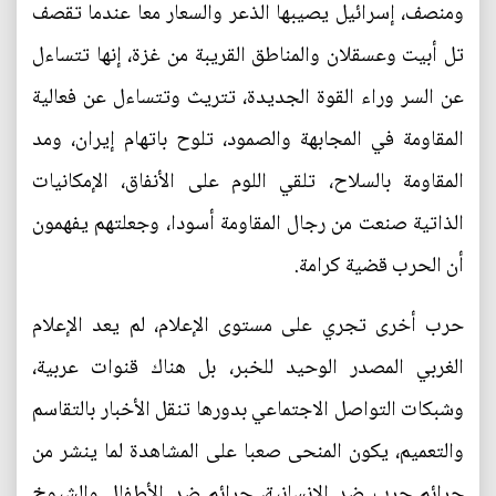
ومنصف، إسرائيل يصيبها الذعر والسعار معا عندما تقصف
تل أبيت وعسقلان والمناطق القريبة من غزة، إنها تتساءل
عن السر وراء القوة الجديدة، تتريث وتتساءل عن فعالية
المقاومة في المجابهة والصمود، تلوح باتهام إيران، ومد
المقاومة بالسلاح، تلقي اللوم على الأنفاق، الإمكانيات
الذاتية صنعت من رجال المقاومة أسودا، وجعلتهم يفهمون
أن الحرب قضية كرامة.
حرب أخرى تجري على مستوى الإعلام، لم يعد الإعلام
الغربي المصدر الوحيد للخبر، بل هناك قنوات عربية،
وشبكات التواصل الاجتماعي بدورها تنقل الأخبار بالتقاسم
والتعميم، يكون المنحى صعبا على المشاهدة لما ينشر من
جرائم حرب ضد الإنسانية، جرائم ضد الأطفال والشيوخ