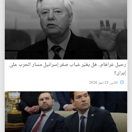
رحيل غراهام.. هل يغيّر غياب صقر إسرائيل مسار الحرب على
إيران؟
الأثنين 13 تموز 2026