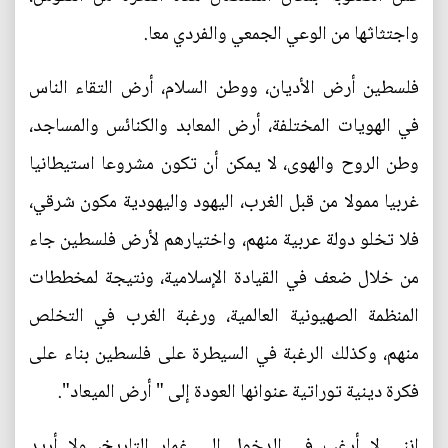
واجتثاثها من الوعي الجمعي والفردي معا.
فلسطين أرض الأديان، ووطن السلام، أرض التقاء الناس
في الهويات المختلفة، أرض المعابد والكنائس والمساجد،
وطن الروح والهوى، لا يمكن أن تكون مشروعا استيطانيا
غربيا ممولا من قبل الغرب، اليهود واليهودية مكون شرقي،
فلا تخلو دولة عربية منهم، واختيارهم لأرض فلسطين جاء
من خلال ضعف في القيادة الإسلامية، ونتيجة لمخططات
المنظمة الصهيونية العالمية، ورغبة الغرب في التخلص
منهم، وكذلك الرغبة في السيطرة على فلسطين بناء على
فكرة دينية توراتية عنوانها العودة إلى " أرض الميعاد".
إنني لا أرغب في الدخول إلى غمار التاريخ، ولا أريد