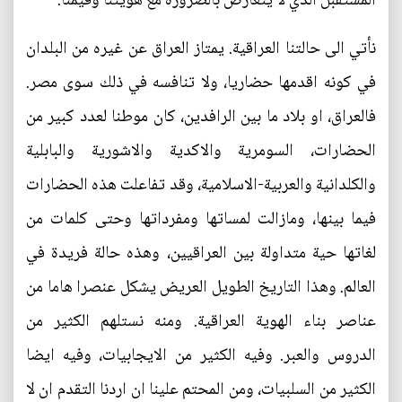
المستقبل الذي لا يتعارض بالضرورة مع هويتنا وقيمنا.
نأتي الى حالتنا العراقية. يمتاز العراق عن غيره من البلدان
في كونه اقدمها حضاريا، ولا تنافسه في ذلك سوى مصر.
فالعراق، او بلاد ما بين الرافدين، كان موطنا لعدد كبير من
الحضارات، السومرية والاكدية والاشورية والبابلية
والكلدانية والعربية-الاسلامية، وقد تفاعلت هذه الحضارات
فيما بينها، ومازالت لمساتها ومفرداتها وحتى كلمات من
لغاتها حية متداولة بين العراقيين، وهذه حالة فريدة في
العالم. وهذا التاريخ الطويل العريض يشكل عنصرا هاما من
عناصر بناء الهوية العراقية. ومنه نستلهم الكثير من
الدروس والعبر. وفيه الكثير من الايجابيات، وفيه ايضا
الكثير من السلبيات، ومن المحتم علينا ان اردنا التقدم ان لا