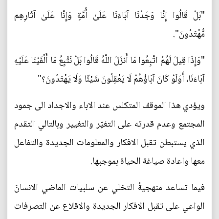
"بَلْ قَالُوا إِنَّا وَجَدْنَا آبَاءَنَا عَلَىٰ أُمَّةٍ وَإِنَّا عَلَىٰ آثَارِهِم
مُّهْتَدُونَ".
"وَإِذَا قِيلَ لَهُمُ اتَّبِعُوا مَا أَنزَلَ اللَّهُ قَالُوا بَلْ نَتَّبِعُ مَا أَلْفَيْنَا عَلَيْهِ
آبَاءَنَا، أَوَلَوْ كَانَ آبَاؤُهُمْ لَا يَعْقِلُونَ شَيْئًا وَلَا يَهْتَدُونَ؟"
ويؤدي هذا الموقف المتكلس عند الاباء والاجداد الى جمود
المجتمع وعدم قدرته على التغيّر والتغيير وبالتالي التقدم
الذي يستبطن تقبل الافكار والمعلومات الجديدة والتفاعل
معها واعادة صياغة الحياة بموجبها.
فيما تساعد منهجيةُ التخلي عن سلبيات الماضي الانسانَ
الواعي على تقبل الافكار الجديدة والاقلاع عن التصرفات