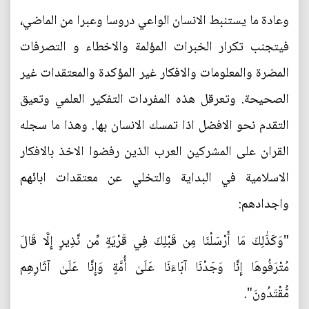
وعادة ما يستنبط الانسان الواعي دروسا وعبرا من الماضي،
فيتجنب تكرار الخبرات المؤلمة والاخطاء و التصرفات
المضرة والمعلومات والافكار غير المؤكدة والمعتقدات غير
الصحيحة. وتعرقل هذه المفردات التفكير العلمي وتعيق
التقدم نحو الافضل اذا تمسك الانسان بها. وهذا ما سجله
القران على المشركين العرب الذين رفضوا الاخذ بالافكار
الاسلامية في البداية والتخلي عن معتقدات ابائهم
واجدادهم:
"وَكَذَٰلِكَ مَا أَرْسَلْنَا مِن قَبْلِكَ فِي قَرْيَةٍ مِّن نَّذِيرٍ إِلَّا قَالَ
مُتْرَفُوهَا إِنَّا وَجَدْنَا آبَاءَنَا عَلَىٰ أُمَّةٍ وَإِنَّا عَلَىٰ آثَارِهِم
مُّقْتَدُونَ".