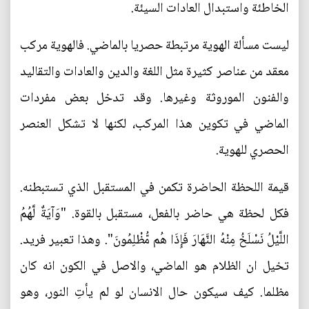
الخاطئة واستبدال العادات السيئة.
ليست مسألة الهوية مرتبطة حصريا بالماضي. فالهوية مركب
معقد من عناصر كثيرة مثل اللغة والدين والعادات والتقاليد
والفنون الموروثة وغيرها. وقد تدخل بعض مفردات
الماضي في تكوين هذا المركب، لكنها لا تشكل العنصر
الحصري للهوية.
قيمة اللحظة الحاضرة تكمن في المستقبل الذي تستبطنه.
فكل لحظة هي حاضر بالفعل، مستقبل بالقوة. "وَآيَةٌ لَّهُمُ
اللَّيْلُ نَسْلَخُ مِنْهُ النَّهَارَ فَإِذَا هُم مُّظْلِمُونَ". وهذا تعبير فريد.
تخيل ان الظلام هو الماضي، والاصل في الكون انه كان
مظلما. كيف سيكون حال الانسان لو لم يأتِ النور، وهو