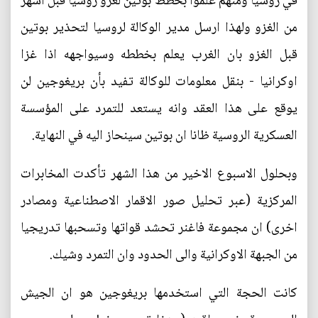
في روسيا ومنهم علموا بخطط بوتين لغزو روسيا قبل اشهر
من الغزو ولهذا ارسل مدير الوكالة لروسيا لتحذير بوتين
قبل الغزو بان الغرب يعلم بخططه وسيواجهه اذا غزا
اوكرانيا - بنقل معلومات للوكالة تفيد بأن بريغوجين لن
يوقع على هذا العقد وانه يستعد للتمرد على المؤسسة
العسكرية الروسية ظانا ان بوتين سينحاز اليه في النهاية.
وبحلول الاسبوع الاخير من هذا الشهر تأكدت المخابرات
المركزية (عبر تحليل صور الاقمار الاصطناعية ومصادر
اخرى) ان مجموعة فاغنر تحشد قواتها وتسحبها تدريجيا
من الجبهة الاوكرانية والى الحدود وان التمرد وشيك.
كانت الحجة التي استخدمها بريغوجين هو ان الجيش