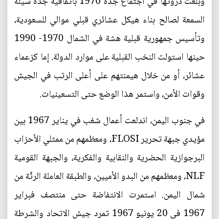
وبلغت ذروتها في اجتماع جدة 1970 باتفاقية جدة سيئة
السمعة لصالح بناء هيكل عشائري قبلي موالي للسعودية،
وتأسيس جمهورية قبلية هشة في الشمال 1970- 1990
حينها استولت النخب القبلية على موارد الدولة. إما كزعماء
عشائر، أو من خلال هيمنتهم على أعلى الرتب في الجيش
وقوات الأمن، واستمر هذا الوضع حتى التسعينيات.
في جنوب اليمن، اندلعت أعمال شغب في يناير 1967 بين
مؤيدي جبهة تحرير FLOSI، ومعظمهم من ممثلي الأحزاب
البرجوازية الحضرية والنقابية والفكرية، والجبهة القومية
NLF، ومعظمهم من البدو الأميين، والطبقة العاملة الرثّة من
شمال اليمن. استمرت الانتفاضة حتى منتصف فبراير
1967 في 20 يونيو 1967 تمرد جيش الاتحاد والشرطة