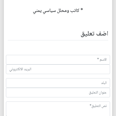
* كاتب ومحلل سياسي يمني
اضف تعليق