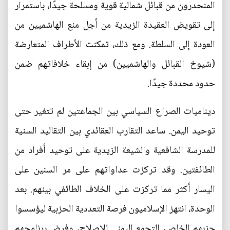
المنحدرون من قبائل شمالية قوية ومسلحة جيدًا، باستمرار
إلى تقويض العقيدة الزيدية من أجل منع الهاشميين من
العودة إلى السلطة. ومع ذلك، تمكنت الأطراف المتعارضة
(شيوخ القبائل والهاشميين) من إبقاء خلافاتهم ضمن
حدود محددة جيدًا.
ديناميات الصراع السياسي بين الجماعتين لم تتغير حتى
توحيد اليمن. ساعد التقارب العقائدي بين التقاليد السنية
للمدرسة الشافعية والشيعة الزيدية على توحيد أفراد من
الطائفتين. وقد تركزت عداواتهم على مر السنين على
اليسار أكثر مما تركزت على الخلاف الطائفي بينهم. بعد
الوحدة، انتهز الإسلاميون فرصة التعددية الحزبية ليؤسسوا
حزبهم الخاص، التجمع اليمني للإصلاح، وفرض برنامجهم