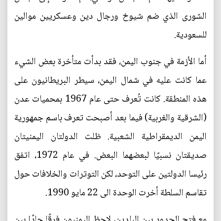
الشورى الذي ضم شيوخ ورجال دين وعسكريين موالين
للسعودية.
أما الأزمة في جنوب اليمن، فقد بدأت متأخرة بعض الشيء
عما كانت عليه في شمال اليمن، سيطر البريطانيون على
هذه المنطقة. كانت تُعرف حتى عام 1967 بمحميات عدن
(الشرقية والغربية) فيما بعد أصبحت تعرف باسم جمهورية
اليمن الديمقراطية الشعبية. ظلت الدولتان اليمنيتان
صديقتان نسبيًا لبعضهما البعض. في عام 1972، اتفق
رئيسا الدولتين على التوحد، لكن التوترات والخلافات حول
تقاسم السلطة أخرت الوحدة الى 22 مايو 1990.
مع فتح الحدود بين البلدين، لاحظ اليمنيون فرقًا حادًا بين