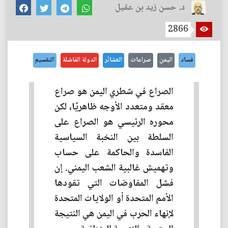
د. حسن زيد بن عقيل
2866
فساد
اليمن
صراعات
العشائر
الدولة الفاشلة
التقسيم
الصراع في شطري اليمن هو صراع
معقد ومتعدد الأوجه ظاهريًا، لكن
محوره الرئيسي هو الصراع على
السلطة بين النخبة السياسية
الفاسدة والحاكمة على حساب
وتهميش غالبية الشعب اليمني. إن
فشل المفاوضات التي تقودها
الأمم المتحدة أو الولايات المتحدة
لإنهاء الحرب في اليمن هي النتيجة