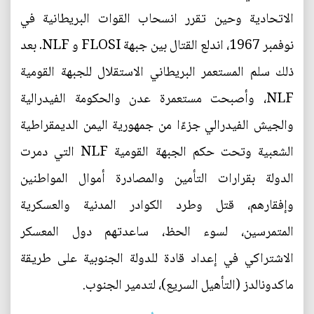
الاتحادية وحين تقرر انسحاب القوات البريطانية في
نوفمبر 1967، اندلع القتال بين جبهة FLOSI و NLF. بعد
ذلك سلم المستعمر البريطاني الاستقلال للجبهة القومية
NLF، وأصبحت مستعمرة عدن والحكومة الفيدرالية
والجيش الفيدرالي جزءًا من جمهورية اليمن الديمقراطية
الشعبية وتحت حكم الجبهة القومية NLF التي دمرت
الدولة بقرارات التأمين والمصادرة أموال المواطنين
وإفقارهم، قتل وطرد الكوادر المدنية والعسكرية
المتمرسين، لسوء الحظ، ساعدتهم دول المعسكر
الاشتراكي في إعداد قادة للدولة الجنوبية على طريقة
ماكدونالدز (التأهيل السريع)، لتدمير الجنوب.