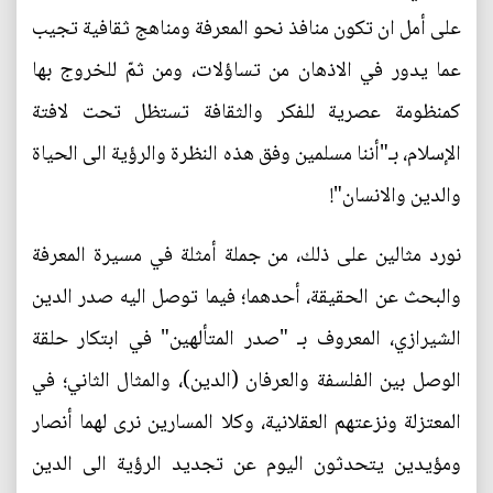
على أمل ان تكون منافذ نحو المعرفة ومناهج ثقافية تجيب
عما يدور في الاذهان من تساؤلات، ومن ثمّ للخروج بها
كمنظومة عصرية للفكر والثقافة تستظل تحت لافتة
الإسلام، بـ"أننا مسلمين وفق هذه النظرة والرؤية الى الحياة
والدين والانسان"!
نورد مثالين على ذلك، من جملة أمثلة في مسيرة المعرفة
والبحث عن الحقيقة، أحدهما؛ فيما توصل اليه صدر الدين
الشيرازي، المعروف بـ "صدر المتألهين" في ابتكار حلقة
الوصل بين الفلسفة والعرفان (الدين)، والمثال الثاني؛ في
المعتزلة ونزعتهم العقلانية، وكلا المسارين نرى لهما أنصار
ومؤيدين يتحدثون اليوم عن تجديد الرؤية الى الدين