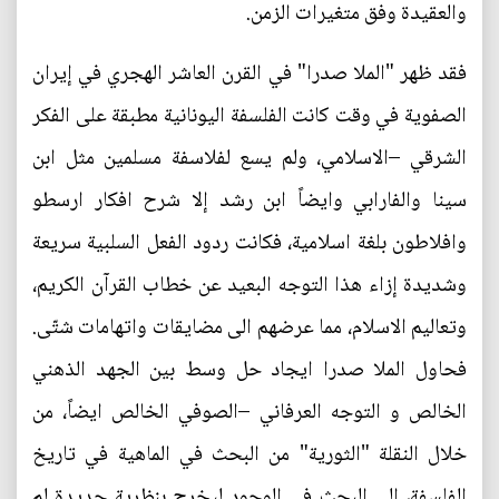
والعقيدة وفق متغيرات الزمن.
فقد ظهر "الملا صدرا" في القرن العاشر الهجري في إيران
الصفوية في وقت كانت الفلسفة اليونانية مطبقة على الفكر
الشرقي –الاسلامي، ولم يسع لفلاسفة مسلمين مثل ابن
سينا والفارابي وايضاً ابن رشد إلا شرح افكار ارسطو
وافلاطون بلغة اسلامية، فكانت ردود الفعل السلبية سريعة
وشديدة إزاء هذا التوجه البعيد عن خطاب القرآن الكريم،
وتعاليم الاسلام، مما عرضهم الى مضايقات واتهامات شتّى.
فحاول الملا صدرا ايجاد حل وسط بين الجهد الذهني
الخالص و التوجه العرفاني –الصوفي الخالص ايضاً، من
خلال النقلة "الثورية" من البحث في الماهية في تاريخ
الفلسفة، الى البحث في الوجود ليخرج بنظرية جديدة لم