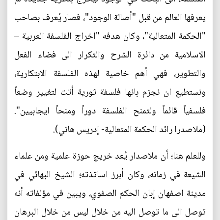
يعرفها العالم من قبل "أصالة الوجود"، فصار يُعرف بصاحب
"الحكمة المتعالية"، وكان هدفه "اخراج الفلسفة العربية –
الاسلامية من دائرة الشرح والتكرار الى فضاء الفعل
والتطوير، فهي أهم خاصية لهذه الفلسفة الابتكارية،
ونستطيع ان نجزم بانها فلسفة ثورية أتت لتغيير وضعاً
فلسفياً قائماً ولتمنح الفلسفة دوراً ومنحاً ايجابيين".
(ملاصدرا رائد الحكمة المتعالية- إدريس هاني).
وللعلم هنا؛ أن ملاصدار يُعد خريج حوزة علمية ومن علماء
الشيعة في زمانه، وكان أبرز اساتذته؛ الشيخ البهائي في
مدينة اصفهان إبان الحكم الصفوي، ويبين في مؤلفاته أنه
توصل الى ما توصل اليه من خلال ليس من خلال البرهان