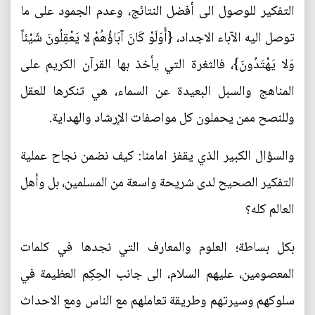
التفكير للوصول الى أفضل النتائج، وعدم الجمود على ما
توصل اليه الآباء الاجداد، {أَوَلَوْ كَانَ آبَاؤُهُمْ لا يَعْقِلُونَ شَيْئاً
وَلا يَهْتَدُونَ}، فالثغرة التي يأخذ بها القرآن الكريم على
المناهج والسبل البعيدة عن السماء، هي تنكرها للعقل
وللنصح ممن يحملون كل مواصفات الإرشاد والهداية.
والسؤال الكبير الذي يقفز امامنا: كيف نضمن نجاح عملية
التفكير الصحيح لدى شريحة واسعة من المسلمين، بل وأهل
العالم كله؟
بكل بساطة؛ العلوم والمعارف التي نجدها في كلمات
المعصومين، عليهم السلام، الى جانب الحِكِم العظيمة في
سلوكهم وسيرتهم وطريقة تعاملهم مع الناس ومع الاحداث