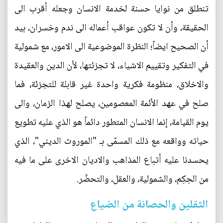
تنطلق من نوايا حسنة لخدمة الانسان وجعله أقرب الى
الحقيقة، وأن لا تكون عواقب أعماله الى ندم وخسران، بيد
أن الصحيح ايضاً؛ النظرة الموضوعية الى الامور، مع شمولية
في التفكير وتقييم الاشياء، لا تجزئتها، لأن الدين والعقيدة
والاخلاق، منظومة فكرية واحدة غير قابلة للتجزئة، فما
صلح في عهد الأئمة المعصومين، يصلح لهذا الزمان، والى
يوم القيامة، إنما الانسان المتطور دائماً هو الذي عليه تطويع
حياته وواقعه مع ذلك المسمّى بـ "الموروث الديني"، الذي
يحسدنا عليه أتباع المذاهب والاديان الاخرى على ما فيه
من الحِكِم، والشمولية، والعقل، والتحضّر.
الثقلين والحصانة من الضياع