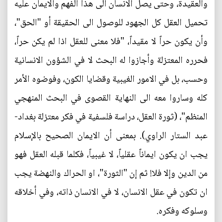
والعقيدة، وحتى يصل الانسان الى هذا الفهم والايمان عليه
تحميل العقل كل الجهود للوصول الى الحقيقة أو "الحق"،
وأن يكون حراً لا مقيداً، "فلا معنى للعقل اذا لم يكن حراً،
فحرره المعتزلة وأجازوا له البحث لا في الشؤون الانسانية
وحسب، بل في الامور الغيبية وقضايا الكون، وفوضوه الأمر
كله وساروا معه الى النهاية القصوى في البحث المنهجي
المنظم"، (ثورة العقل، دراسة فلسفية في فكر معتزلة بغداد-
عبد الستار الراوي). بمعنى أن الايمان الصحيح بالإسلام
يجب ان يكون ايماناً عقلياً، لا غيبياً، فكلما قبله العقل فهو
من الدين وإلا فلا! ثم إن "الثورة"، او الحراك والنهضة يجب
ان تكون في عقل الانسان، لا في الانسان ذاته، وفي أخلاقه
وسلوكه وفكره.