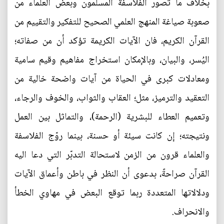
بخلاف ما تصور الفلاسفة المسلمون وبعض العلماء من
صعوبة صياغة المنهج العلمي الصحيح للتفكير والتقييم من
القرآن الكريم، فان الآيات الكريمة تؤكد أن من صفاته؛
اليُسر، والبيان، وبالإمكان استخراج مفاهيم وقيم سامية
ومعادلات كبرى في الحياة من آيات واضحة خالية من
التعقيد والترميز، مثل؛ العقاب والثواب، والخوف والرجاء،
وتعميم العطاء للبشرية (الرحمة)، والتماثل بين العمل
ونتيجته؛ إن كانت سيئة أو حسنة، بينما روّج الفلاسفة
والعلماء قرون من الزمن لاستحالة التدبّر التي دعا اليه
القرآن صراحةً، بدعوى أن النظر في باطن وأعماق الآيات
ودلالاتها المتعددة ربما توقع البعض في مهاوي الخطأ
والانحراف.