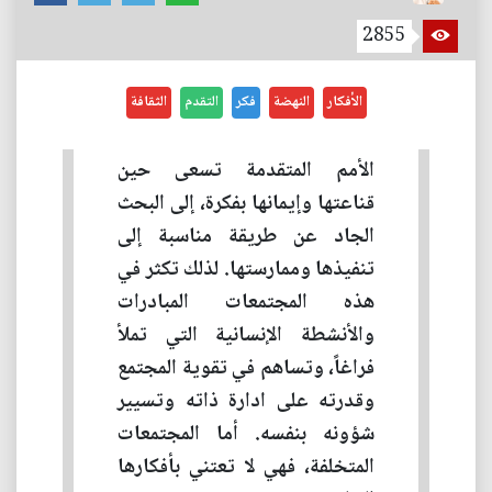
2855
الأفكار
النهضة
فكر
التقدم
الثقافة
الأمم المتقدمة تسعى حين
قناعتها وإيمانها بفكرة، إلى البحث
الجاد عن طريقة مناسبة إلى
تنفيذها وممارستها. لذلك تكثر في
هذه المجتمعات المبادرات
والأنشطة الإنسانية التي تملأ
فراغاً، وتساهم في تقوية المجتمع
وقدرته على ادارة ذاته وتسيير
شؤونه بنفسه. أما المجتمعات
المتخلفة، فهي لا تعتني بأفكارها