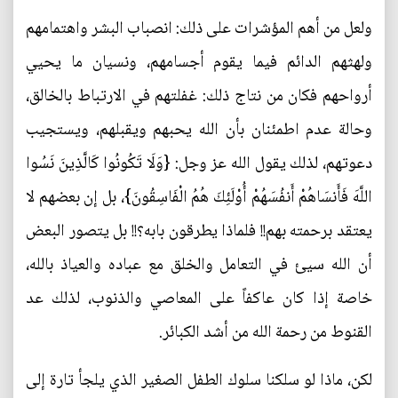
ولعل من أهم المؤشرات على ذلك: انصباب البشر واهتمامهم
ولهثهم الدائم فيما يقوم أجسامهم، ونسيان ما يحيي
أرواحهم فكان من نتاج ذلك: غفلتهم في الارتباط بالخالق،
وحالة عدم اطمئنان بأن الله يحبهم ويقبلهم، ويستجيب
دعوتهم، لذلك يقول الله عز وجل: {وَلَا تَكُونُوا كَالَّذِينَ نَسُوا
اللَّهَ فَأَنسَاهُمْ أَنفُسَهُمْ أُوْلَئِكَ هُمُ الْفَاسِقُونَ}، بل إن بعضهم لا
يعتقد برحمته بهم!! فلماذا يطرقون بابه؟!! بل يتصور البعض
أن الله سيئ في التعامل والخلق مع عباده والعياذ بالله،
خاصة إذا كان عاكفاً على المعاصي والذنوب، لذلك عد
القنوط من رحمة الله من أشد الكبائر.
لكن، ماذا لو سلكنا سلوك الطفل الصغير الذي يلجأ تارة إلى