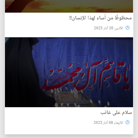
محظوظٌ من أساء لهذا الإنسان!!
الأثنين 20 آذار 2023
سلام على غائب
الأربعاء 08 آذار 2023