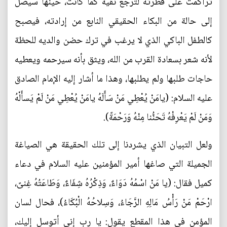
تراكمت على فطرته لترجع نقية كما كانت، حينها سيصل
إلى حالة من البكاء الحقيقي النابع من إرادته، فيصبح
كالطفل الباكي الذي لا يرغب في ترك حضن والديه للحظة
لأنه شعر بسعادة القرب من الله، ويثق بأنه سيرحمه ويعطيه
حاجات طلبها ولم يطلبها، وهذا ما أشار إليه الإمام الصادق
عليه السلام: (يامَنْ يُعْطِي مَنْ سَأَلَهُ يامَنْ يُعْطِي مَنْ لَمْ يَسأَلْهُ
وَمَنْ لَمْ يَعْرِفْهُ تَحَنُّنا مِنْهُ وَرَحْمَةً).
ولعل التبيان الذي يشردنا إلى تلك الحقيقة هي الصياغة
الجميلة التي صاغها أمير المؤمنين عليه السلام في دعاء
كميل فقال: (يا مَنْ اسْمُهُ دَوَاءٌ، وَذِكْرُهُ شِفَاءٌ، وَطَاعَتُهُ غِنىً،
ارْحَمْ مَنْ رَأْسُ مَالِهِ الرَّجَاءُ، وَسِلاحُهُ الْبُكَاءُ)، فحال لسان
المؤمن في هذا المقطع يقول: يا رب إني أتوسل إليك،