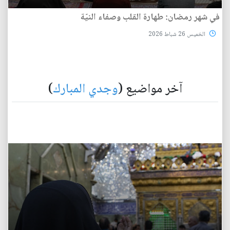
في شهر رمضان: طهارة القلب وصفاء النيّة
الخميس 26 شباط 2026
آخر مواضيع (
وجدي المبارك
)