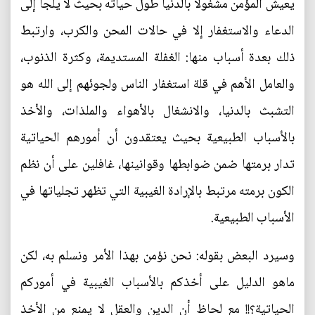
يعيش المؤمن مشغولاً بالدنيا طول حياته بحيث لا يلجأ إلى
الدعاء والاستغفار إلا في حالات المحن والكرب، وارتبط
ذلك بعدة أسباب منها: الغفلة المستديمة، وكثرة الذنوب،
والعامل الأهم في قلة استغفار الناس ولجوئهم إلى الله هو
التشبث بالدنيا، والانشغال بالأهواء والملذات، والأخذ
بالأسباب الطبيعية بحيث يعتقدون أن أمورهم الحياتية
تدار برمتها ضمن ضوابطها وقوانينها، غافلين على أن نظم
الكون برمته مرتبط بالإرادة الغيبية التي تظهر تجلياتها في
الأسباب الطبيعية.
وسيرد البعض بقوله: نحن نؤمن بهذا الأمر ونسلم به، لكن
ماهو الدليل على أخذكم بالأسباب الغيبية في أموركم
الحياتية؟!! مع لحاظ أن الدين والعقل لا يمنع من الأخذ