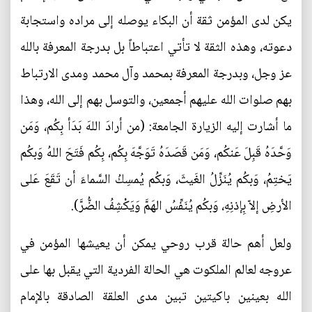
يكن لدى المؤمن ثقة أن البكاء يوصله إلى مراده واستجابة
دعوته، وهذه الثقة لا تأتي اعتباطاً بل بدرجة المعرفة بالله
عز وجل، وبدرجة المعرفة بمحمد وآل محمد ومدى الارتباط
بهم صلوات الله عليهم أجمعين، والتوسل بهم إلى الله، وهذا
ما أشارت إليه الزيارة الجامعة: (من أرادَ اللهَ بَدَأ بِكُم، وَمَن
وَحَّدَهُ قَبِلَ عَنكُم، وَمَن قَصَدَهُ تَوَجَّهَ بِكُم، بِكُم فَتَحَ اللهُ وَبكُم
يَختِمُ، وَبكُم يُنَزِّلُ الغَيثَ، وَبكُم يُمسِكُ السَّماءَ أن تَقَعَ عَلى
الأرضِ إلاّ بِإذنِهِ، وَبكُم يُنَفِّسُ الهَمَّ وَيَكْشِفُ الضُّرَّ).
ولعل أهم حالة قرب روحي يمكن أن يعيشها المؤمن في
عروجه لعالم الملكوت هي الحالة الفردية التي يقبل بها على
الله بعينين باكيتين تبين مدى العلقة الصادقة بالإمام