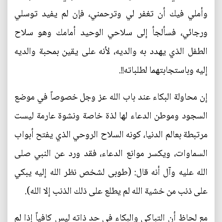
وأملي فيك أن تغفر لي وترحمني، فإن لم يفيد توسلي
ورجائي، فسألجأ إلى سلاحي الوحيد أمامك وهو سلاح
الطفل الذي يهدد به والديه، لأنه على يقين بمحبة والديه
إليه وباستجابتهما لطلباته!!.
إن محاولة البكاء عند باب الله عز وجل خصوصاً في موضع
السجود وموطن الدعاء لها لذة خاصة ونشوة عارمة ليست
مرتبطة بعالم الدنيا، كونه السلاح الروحي الذي يفتح أبواب
السماوات، ويكسر موانع الدعاء، فقد ورد عن النبي صلى
الله عليه وآل أنه قال: (طوبى لشخص نظر الله إليه يبكي
على ذنب من خشية الله لم يطلع على ذلك الذنب إلا الله).
مع لحاظ أن التباكي والبكاء في حد ذاته ليس كافياً إذا لم