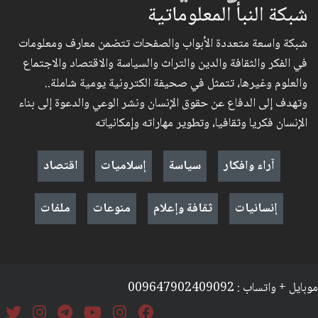
شبكة النبأ المعلوماتية
شبكة واسعة متعددة الأبواب والصفحات تتضمن معارف ومعلومات
في الفكر والثقافة والدين والتراث والسياسة والاقتصاد والاجتماع
والعلوم وغيرها، تتمثل في صحيفة الكترونية يومية شاملة..
وتهدف إلى الدفاع عن حقوق الإنسان ونشر الوعي والدعوة إلى بناء
الإنسان فكريا وثقافيا، وتطوير مهاراته وإمكانياته
آراء وافكار
سياسة
إسلاميات
اقتصاد
إنسانيات
ثقافة وإعلام
منوعات
ملفات
موبايل + واتساب : 009647902409092