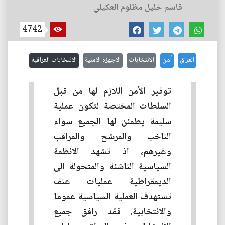
قاسم خليل مظلوم العكيلي
4742
العراق
أمن
الانتخابات
الاجهزة الامنية
الانتخابات العراقية
توفير الأمن اللازم لها من قبل
السلطات المختصة لتكون عملية
سليمة يطمئن لها الجميع سواء
الناخب والمرشح والمراقب
وغيرهم، اذ تشهد الانظمة
السياسية الناشئة والمتحولة الى
الديمقراطية عمليات عنف
تستهدف العملية السياسية عموما
والانتخابية. فقد رافق جميع