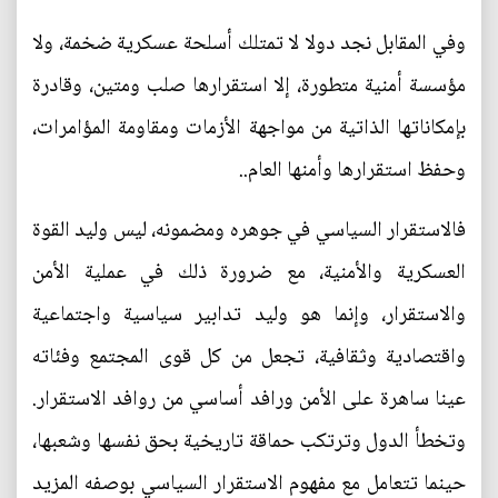
وفي المقابل نجد دولا لا تمتلك أسلحة عسكرية ضخمة، ولا
مؤسسة أمنية متطورة، إلا استقرارها صلب ومتين، وقادرة
بإمكاناتها الذاتية من مواجهة الأزمات ومقاومة المؤامرات،
وحفظ استقرارها وأمنها العام..
فالاستقرار السياسي في جوهره ومضمونه، ليس وليد القوة
العسكرية والأمنية، مع ضرورة ذلك في عملية الأمن
والاستقرار، وإنما هو وليد تدابير سياسية واجتماعية
واقتصادية وثقافية، تجعل من كل قوى المجتمع وفئاته
عينا ساهرة على الأمن ورافد أساسي من روافد الاستقرار.
وتخطأ الدول وترتكب حماقة تاريخية بحق نفسها وشعبها،
حينما تتعامل مع مفهوم الاستقرار السياسي بوصفه المزيد