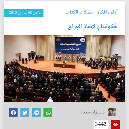
آراء وافكار
-
مقالات الكتاب
الأثنين 08 حزيران 2015
حُكومَتانِ لإنقاذِ العِراق
نـــــزار حيدر
3442