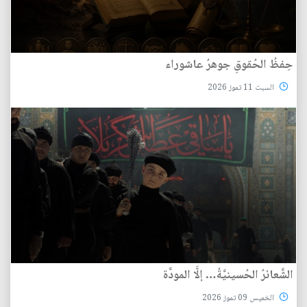
حِفظُ الحُقوقِ جوهرُ عاشوراء
السبت 11 تموز 2026
الشَّعائرُ الحُسينيَّةُ… إلَّا المودَّة
الخميس 09 تموز 2026