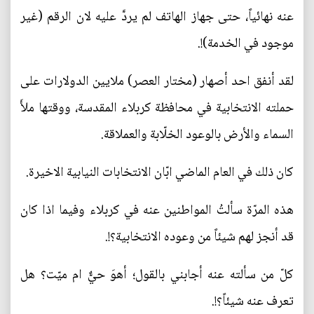
عنه نهائياً، حتى جهاز الهاتف لم يردَّ عليه لان الرقم (غير
موجود في الخدمة)!.
لقد أنفق احد أصهار (مختار العصر) ملايين الدولارات على
حملته الانتخابية في محافظة كربلاء المقدسة، ووقتها ملأَ
السماء والأرض بالوعود الخلّابة والعملاقة.
كان ذلك في العام الماضي ابّان الانتخابات النيابية الاخيرة.
هذه المرّة سألتُ المواطنين عنه في كربلاء وفيما اذا كان
قد أنجز لهم شيئاً من وعوده الانتخابية؟!.
كلّ من سألته عنه أجابني بالقول؛ أهوَ حيٌّ ام ميّت؟ هل
تعرف عنه شيئاً؟!.