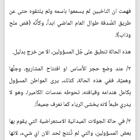
فهمت ان الناخبين لم يسمعوا باسمه ولم يلتقوه حتى عن
طريق الصّدفة طوال العام الماضي ابداً، وكأنّه (فص ملح
وذاب)!.
هذه الحالة تنطبق على جّل المسؤولين، الا من خرج بدليل.
٢/ عند وضع حجر الأساس او افتتاح المشاريع، وجلّها
وهميّة، ففي هذه الحالة، كذلك، يرى المواطن المسؤول
بكامل هندامه وقيافته، تحوطه عدسات الكاميرا، وهو لا
يدري طبعاً لانه يخشى الرياء كما نعرف جميعاً!.
٣/ في حالة الجولات الميدانية الاستعراضية التي يقوم بها
بعض المسؤولين، والتي لم تُنتج لحد الان اي شيء، لانها