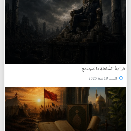
قراءةُ السُّلطةِ بالمجتمعِ
السبت 18 تموز 2026