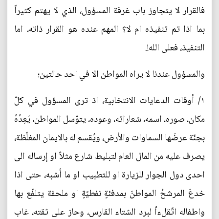
فالقرار لا يتجاوز باب غرفة المسؤول، الذي لا يهتم كثيراً
بما اذا تم تنفيذه ام لا؟ المهم عنده هو القرار ذاته، اما
التنفيذ، فعلى الله!.
والمسؤول عندنا لا يراه المواطن الا في احد حالتين؛
١/ أوقات الدعايات الانتخابية، اذ ترى المسؤول في كلّ
مكان، صوره، اسمه، شعاراته، وعوده، يتوّسل المواطن، يَعِدُهُ
بجنّة عرضَها السماوات والأرض، ويُقسم له بالايمان المغلّظة،
يصرف عليه من المال العام لتبليط شارع مثلاً او إرساله الى
احدى دول الجوار للزيارة او للتطبيب او ما أشبه، حتى اذا
خدعَ المرشحُ المواطنَ بمدفئةٍ نفطيّةٍ او ملحفة يتلفّع بها
واطفاله اتّقلءاً لبرد الشتاء القارس، وحاز على ثقته، غاب