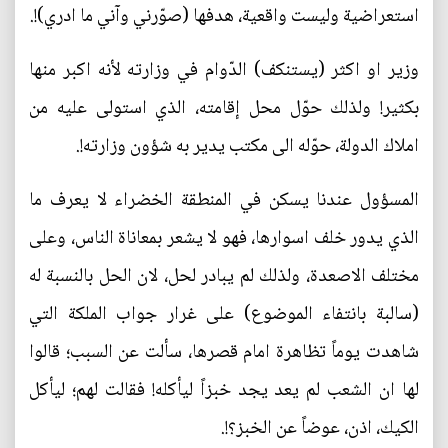
استعراضية وليست واقعية، هدفها (صوّرني وآني ما ادري)!.
وزير او اكثر (يستنكف) الدّوام في وزارته لأنه اكبر منها
بكثير! ولذلك حوّل محل إقامته، الذي استولى عليه من
املاك الدولة، حوّله الى مكتب يدير به شؤون وزارته!.
المسؤول عندنا يسكن في المنطقة الخضراء لا يعرف ما
الذي يدور خلف اسوارها، فهو لا يشعر بمعاناة الناس، وعلى
مختلف الاصعدة، ولذلك لم يبادر لحل، لان الحل بالنسبة له
(سالبة بانتفاء الموضوع) على غرار جواب الملكة التي
شاهدت يوماً تظاهرة امام قصرها، سألت عن السبب؛ قالوا
لها ان الشعب لم يعد يجد خبزاً ليأكله! فقالت لهم؛ ليأكل
الكيك، اذن، عوضاً عن الخبز؟!.