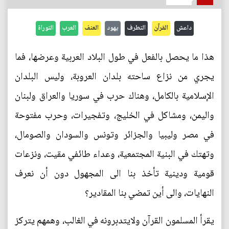
داعش
القرآن
التطرف
يهود
العنف
العرب
التوراة
هذا ما يحصل بالفعل في طول البلاد العربية وعرضها، فما
يجري من نزاع ساحته بلدان العروبة، وليس البلدان
الإسلامية بالكامل، وهناك حرب في سوريا والعراق ولبنان
واليمن، ومشاكل في الخليج، وتفجيرات، وحرب مفتوحة
في مصر وليبيا والجزائر وتونس والسودان والصومال،
وتهتك في البنية المجتمعية، وعداء طائفي مقيت، ونزعات
قومية ودينية تأخذ بنا الى المجهول دون أن نعرف
النهايات، والى أين تمضي بنا المقادير؟
يقرأ المسلمون القرآن ولايتدبرونه في الغالب، وهمهم يتركز