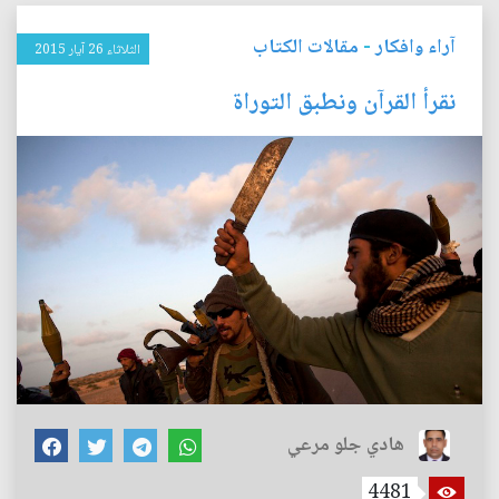
آراء وافكار
-
مقالات الكتاب
الثلاثاء 26 آيار 2015
نقرأ القرآن ونطبق التوراة
هادي جلو مرعي
4481