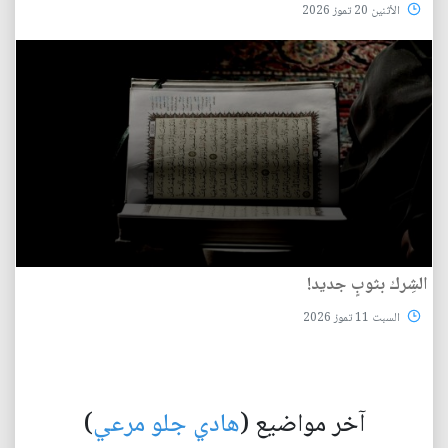
الأثنين 20 تموز 2026
الشِرك بثوبٍ جديد!
السبت 11 تموز 2026
آخر مواضيع (
هادي جلو مرعي
)