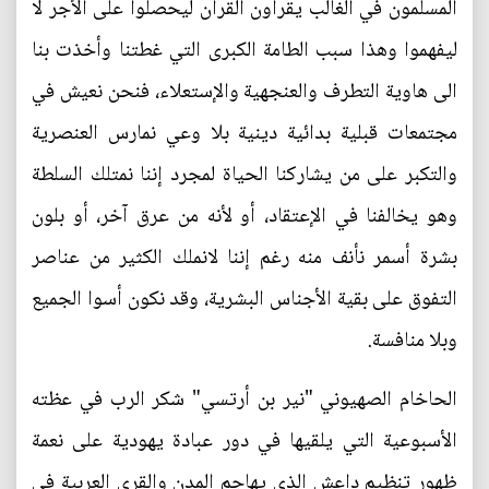
المسلمون في الغالب يقرأون القرآن ليحصلوا على الأجر لا
ليفهموا وهذا سبب الطامة الكبرى التي غطتنا وأخذت بنا
الى هاوية التطرف والعنجهية والإستعلاء، فنحن نعيش في
مجتمعات قبلية بدائية دينية بلا وعي نمارس العنصرية
والتكبر على من يشاركنا الحياة لمجرد إننا نمتلك السلطة
وهو يخالفنا في الإعتقاد، أو لأنه من عرق آخر، أو بلون
بشرة أسمر نأنف منه رغم إننا لانملك الكثير من عناصر
التفوق على بقية الأجناس البشرية، وقد نكون أسوا الجميع
وبلا منافسة.
الحاخام الصهيوني "نير بن أرتسي" شكر الرب في عظته
الأسبوعية التي يلقيها في دور عبادة يهودية على نعمة
ظهور تنظيم داعش الذي يهاجم المدن والقرى العربية في