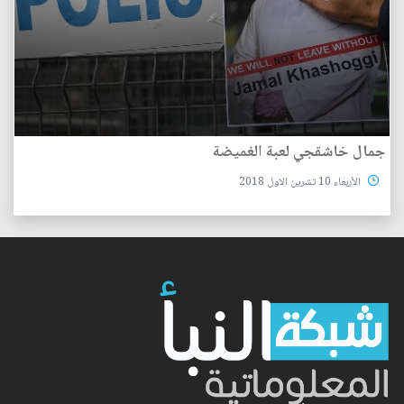
جمال خاشقجي لعبة الغميضة
الأربعاء 10 تشرين الاول 2018