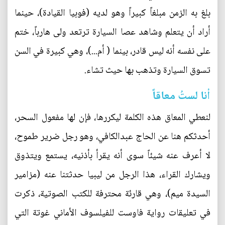
بلغ به الزمن مبلغاً كبيراً وهو لديه (فوبيا القيادة)، حينما
أراد أن يتعلم وشاهد عصا السيارة ترتعد ولى هارباً، ختم
على نفسه أنه ليس قادر، بينما ( أم...)، وهي كبيرة في السن
تسوق السيارة وتذهب بها حيث تشاء.
أنا لستُ معاقاً
لنعطي المعاق هذه الكلمة ليكررها، فإن لها مفعول السحر،
أحدثكم هنا عن الحاج عبدالكافي، وهو رجل ضرير طموح،
لا أعرف عنه شيئاً سوى أنه يقرأ بأذنيه، يستمع ويتذوق
ويشارك القراء، هذا الرجل من ليبيا حدثتنا عنه (مزامير
السيدة ميم)، وهي قارئة محترفة للكتب الصوتية، ذكرت
في تعليقات رواية فاوست للفيلسوف الأماني غوتة التي