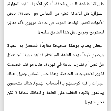
طريقة الطباعة باللمس، فحفظ أماكن الأحرف تقود للمهارة،
السؤال: هل الاعاقة تمنع من التفاعل مع الحياة؟!، بعض
الأمهات تتمنى لولدها الموت في حادث مروري لأنه معاق؛
ليستريح ويريح، هل هذا المنطق سليم؟!
البعض يصاب بوعكة صحيحة مفاجأة فتتعطل به الحياة
ويضيق ذرعاً بهذه العاهة المباغتة، فماهو دورنا تجاهه؟!،
هل نعين أم نشارك العاهة في قهره؟!، هناك مواقف خصصت
لذوي الاحتياجات الخاصة، وهذا حس انساني جميل، هناك
عبارات راقية كوصفهم بـ (أصحاب الهمم)، هناك مشجعون
يدفعون باتجاه التغلب على العاهة والإعاقة، فلماذا لا نكن
نحن منهم؟!