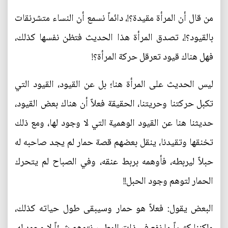
من قال أن المرأة مقيدة؟!، دائماً نسمع أن النساء متشرنقات
بالقيود؟!، تصدق المرأة هذا الحديث فتظن نفسها كذلك،
فهل هناك قيود تعرقل حركة المرأة؟!
ليس الحديث على المرأة هنا؛ بل عن القيود، القيود التي
تكبل حركتنا وحريتنا، الحقيقة فعلاً أن هناك بعض القيود،
حديثنا هنا عن القيود الوهمية التي لا وجود لها، ومع ذلك
تخنقها وتقيدنا، ينقل بعضهم قصة حمار لم يجد صاحبه له
حبلاً ليربطه، فأوهمه بربط عنقه، وفي الصباح لم يتحرك
الحمار لتوهم وجود الحبل!!
البعض يقول: فعلاً هو حمار وسيبقى طول حياته كذلك،