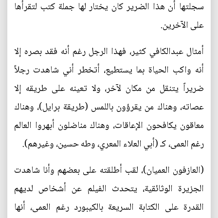
سجلتها أن هذا الضرير كان يختار لها جملة كتب لتقرأها
على الآخرين.
أمثال عبدالكافي كثير، فهذا الرجل رغم أنه فقد بصره إلا
أنه واكب الحياة بما يستطيع، أتخطر أني شاهدت رجلاً
ضريراً يتنقل من مكان لآخر، ولا تعينه على طريقه إلا
عصاته، وهناك من يقرؤون باللمس (طريقة برايل)، وهناك
معاقون يكافحون الإعاقات، وهناك مناضلون أبهروا العالم
رغم العمى، كـ (أبي العلاء المعري، وطه حسين، وغيرهم).
(العازفون العميان)، لقب أطلقته على بعضهم وأنا شاهدت
الجزيرة الوثائقية، يتحدث الفيلم عن أشخاص لديهم
القدرة على الكتابة السريعة بالكيبورد رغم العمى، أنها