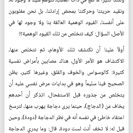
ولكننا كثيراً ما نفع في ذات المطب، نتوهم شيئاً لا وجود له،
ونقيد حريتنا وحركتنا بمحض إرادتنا، بل نحن مغلوبون
على أنفسنا، القيود الوهمية العالقة بنا ولا وجود لها في
الأصل، السؤال: كيف نتخلص من تلك القيود الوهمية؟!
أولاً علينا أن نكتشف تلك الأوهام، ثم نتخلص منها،
الاكتشاف هو الأمر الأول، هناك مصابين بأمراض نفسية
كثيرة: كالوسواس والخوف والقلق، وغيرها كثير، يظن
الصحيح فينا سليماً وهو في بدايات مرض نفسي عليه أن
يتخلص من جذوره قبل الاستفحال، اتذكر أن أحدهم
يخاف من (الدجاج)، حينما يرى دجاجة يهرب منها، لترسخ
اعتقاد خاطئ في نفسه أنه في نظر الدجاجة (دودة)، وحين
قيل له: لا تخف أنت لست دودة، قال: وما يدري الدجاجة