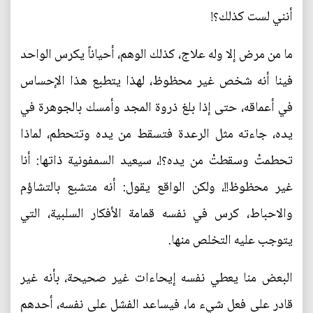
أنني لست كذلك؟!
ما من مرض إلا وله علاج، كذلك الوهم، أحياناً يكرس الواحد
فينا أنه شخص غير محظوظ، لهذا يتطبع هذا الإحساس
في أعماقه، حتى إذا بلغ ذروة المجد وأمسك بالجوهرة في
يده، جاءته مثل الرعدة فتسقط من يده وتتحطم، لماذا
تحطمتْ وسقطتْ من يده؟!، سيعيد السمفونية ذاتها: أنا
غير محظوظ!!، ولكن الواقع يقول: أنه متشبع بالتشاؤم
والاحباط، كرس في نفسه قمامة الأفكار السلبية، التي
يتوجب عليه التخلص منها.
البعض منا يعطي نفسه إيحاءات غير صحيحة، بأنه غير
قادر على فعل شيء ما، فيساعد الفشل على نفسه، أحدهم