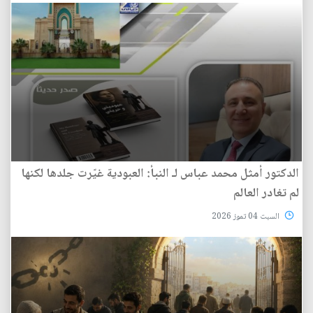
الدكتور أمثل محمد عباس لـ النبأ: العبودية غيّرت جلدها لكنها
لم تغادر العالم
السبت 04 تموز 2026