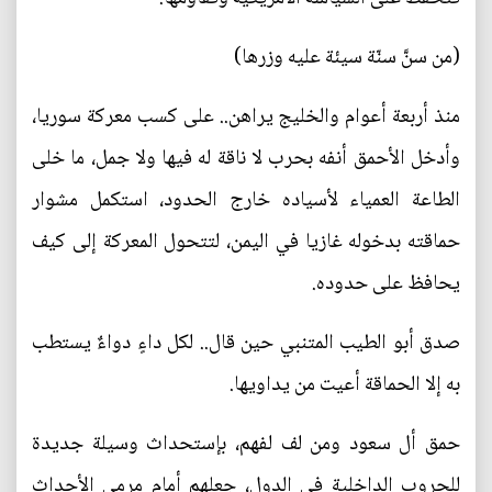
(من سنَّ سنّة سيئة عليه وزرها)
منذ أربعة أعوام والخليج يراهن.. على كسب معركة سوريا،
وأدخل الأحمق أنفه بحرب لا ناقة له فيها ولا جمل، ما خلى
الطاعة العمياء لأسياده خارج الحدود، استكمل مشوار
حماقته بدخوله غازيا في اليمن، لتتحول المعركة إلى كيف
يحافظ على حدوده.
صدق أبو الطيب المتنبي حين قال.. لكل داءٍ دواءٌ يستطب
به إلا الحماقة أعيت من يداويها.
حمق أل سعود ومن لف لفهم، بإستحداث وسيلة جديدة
للحروب الداخلية في الدول، جعلهم أمام مرمى الأحداث