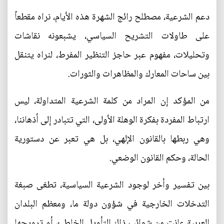
دعم الشرعية، مصطلح رائج الشهرة هذه الأيام، نراه مقطعاً
على طاولات التشريح السياسي، يشبعونه نقاشات
وتحليلات، مفهوم عبر حاجز التنظير المفرط، لنراه يتنقل
بين ساحات المعارك والمظاهرات والثورات.
من المؤكد إن المراد من كلمة الشرعية المتداولة، ليس
ارتباط المفردة بفكرة الوهلة الأولى، التي تتبادر إلى أذهاننا،
وهي ربطها بالقانون الإلهي، بل هي تعبر عن دستورية
الحالة، وحكم القانون الوضعي.
بين تفسير وأخر لوجود الشرعية السياسية، تطغى صبغة
التدخلات الخارجية في شؤون دولة ما، ومعظم البلدان
العربية عانت من شوائب ذاك التأويل الخاطئ، أو ترويجها