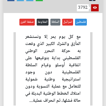
3792
فلسطين
اسرائيل
السلطة
المقاومة
صفقة القرن
مع كل يوم يمر إلا ونستشعر
المأزق والشرك الكبير الذي وقعت
به حركة التحرر الوطني
الفلسطيني بداية بتوقيعها على
اتفاقية أوسلو وقيام السلطة
الفلسطينية دون وجود
استراتيجية وطنية شمولية
للتعامل مع عملية التسوية ودون
امتلاك الخطط الوطنية البديلة في
حالة فشلها، ثم انحراف عملية...