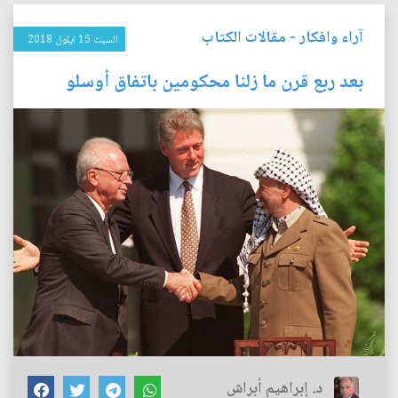
آراء وافكار
-
مقالات الكتاب
السبت 15 ايلول 2018
بعد ربع قرن ما زلنا محكومين باتفاق أوسلو
د. إبراهيم أبراش