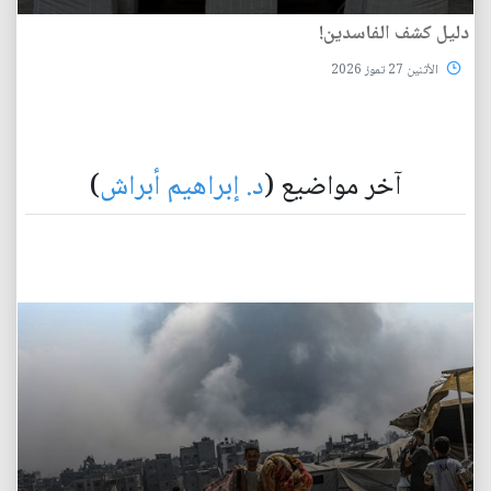
دليل كشف الفاسدين!
الأثنين 27 تموز 2026
آخر مواضيع (
د. إبراهيم أبراش
)