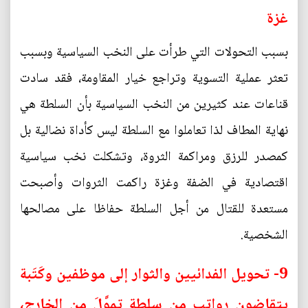
غزة
بسبب التحولات التي طرأت على النخب السياسية وبسبب
تعثر عملية التسوية وتراجع خيار المقاومة، فقد سادت
قناعات عند كثيرين من النخب السياسية بأن السلطة هي
نهاية المطاف لذا تعاملوا مع السلطة ليس كأداة نضالية بل
كمصدر للرزق ومراكمة الثروة، وتشكلت نخب سياسية
اقتصادية في الضفة وغزة راكمت الثروات وأصبحت
مستعدة للقتال من أجل السلطة حفاظا على مصالحها
الشخصية.
9- تحويل الفدائيين والثوار إلى موظفين وكَتَبة
يتقاضون رواتب من سلطة تموَّلَ من الخارج،