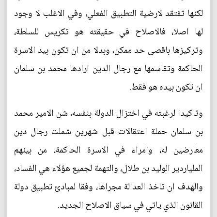
لكنها تفتقد لارضية التطبيق الفعلي، وفي الاغلب لا وجود
لها اصلا، فالاصلاح في حقيقته هو تكريس للسلطة،
وتركيزها باقصى حد ممكن، وبدلا من ان تكون بيد الاسرة
الحاكمة وتقاسمها مع رجال الدين ارادها محمد بن سلمان
ان تكون بيده هو فقط.
وتاكيدا لرغبته في اختزال الدولة بنفسه، شن الامير محمد
بن سلمان حملة اعتقالات قبل شهرين شملت رجال دين
معارضين له، وامراء في الاسرة الحاكمة، من بينهم
الملياردير الوليد بن طلال، والتهمة لجميع هؤلاء هي الفساد،
والهدف ان تاخذ العدالة مجراها، وفقا لمبادئ تطبيق دولة
القانون الذي ياتي في سياق الاصلاح الجديد.