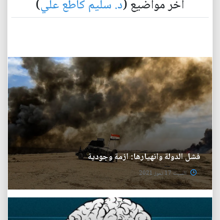
آخر مواضيع (
د. سليم كاطع علي
)
فشل الدولة وانهيارها: ازمة وجودية
السبت 17 تموز 2021