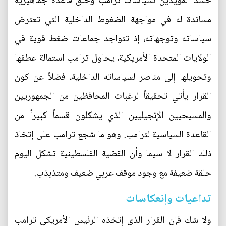
حشد المؤيدين لسياسات ترامب وخلق قاعدة جماهيرية
مساندة له في مواجهة الضغوط الداخلية التي تعترض
سياساته وتوجهاته، إذ تتواجد جماعات ضغط قوية في
الولايات المتحدة الأمريكية، يحاول ترامب استمالة عطفها
وتحويلها إلى مناصر لسياساته الداخلية، فضلاً عن كون
القرار يأتي تحقيقاً لرغبات المحافظين من الجمهوريين
والمسيحيين الإنجيليين الذي يشكلون قسماً كبيراً من
القاعدة السياسية لترامب. وهو ما شجع ترامب على إتخاذ
ذلك القرار لا سيما وأن القضية الفلسطينية تشكل اليوم
حلقة ضعيفة مع وجود موقف عربي ضعيف ومتذبذب.
تداعيات وإنعكاسات
ولا شك فإن القرار الذي إتخذه الرئيس الأمريكي ترامب