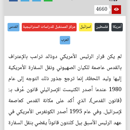
4660
أمريكا
فلسطين
اسرائيل
مركز المستقبل للدراسات الستراتيجية
القدس
العرب
لم يكن قرار الرئيس الأمريكي دونالد ترامب بالإعتراف
بالقدس عاصمة للكيان الصهيوني ونقل السفارة الأمريكية
إليها وليد اللحظة، إنما ترجع جذور ذلك التوجه إلى عام
1980 عندما أصدر الكنيست الإسرائيلي قانون عُرف بـ:
(قانون القدس)، الذي أكد على مكانة القدس كعاصمة
لإسرائيل. وفي عام 1995 أصدر الكونغرس الأمريكي في
عهد الرئيس الأسبق بيل كلنتون قانوناً يقضي بنقل السفارة