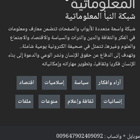
شبكة النبأ المعلوماتية
شبكة واسعة متعددة الأبواب والصفحات تتضمن معارف ومعلومات
في الفكر والثقافة والدين والتراث والسياسة والاقتصاد والاجتماع
والعلوم وغيرها، تتمثل في صحيفة الكترونية يومية شاملة..
وتهدف إلى الدفاع عن حقوق الإنسان ونشر الوعي والدعوة إلى بناء
الإنسان فكريا وثقافيا، وتطوير مهاراته وإمكانياته
آراء وافكار
سياسة
إسلاميات
اقتصاد
إنسانيات
ثقافة وإعلام
منوعات
ملفات
موبايل + واتساب : 009647902409092