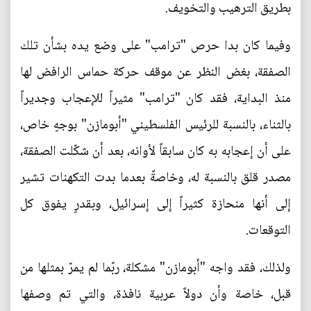
بطريق الترهيب والتخويف.
وفيما كان بدا حرص "ترامب" على وضع يده بشأن تلك
الصفقة، بغض النظر عن موقف حركة حماس الرافض لها
منذ البداية، فقد كان "ترامب" مثيراً للإعجاب وجديراً
بالثناء، بالنسبة للرئيس الفلسطيني "أبومازن" بوجهٍ خاص،
على أن إعجابه به كان سابقاً لأوانه، بعد أن شكّلت الصفقة،
مصدر قلق بالنسبة له، وخاصةً بعدما بدت التكهنات تشير
إلى أنها منحازة كثيراً إلى إسرائيل، وبقدرٍ يفوق كل
التوقعات.
ولذلك، فقد واجه "أبومازن" مشكلة، ربّما لم يمرّ بمثلها من
قبل، خاصة وأن دولاً عربية نافذة، والتي تم وصفها