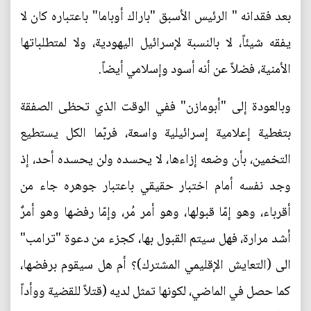
بعد فقدانه " الرئيس الأسبق "باراك أوباما" باعتباره كان لا
يفقه شيئاً، لا بالنسبة لإسرائيل اليهودية، ولا لمتطلباتها
الأمنية، فضلاً عن أنه أسود وإسلامي أيضاً.
وبالعودة إلى "أبومازن" ففي الوقت الذي تحظى الصفقة
بتغطية إعلامية إسرائيلية واسعة، فربّما الكل يستطيع
التخمين، بأن وضعه إزاءها، لا يحسده ولن يحسده أحد، إذ
وجد نفسه أمام اختبار حقيقي باعتبار جوهره جاء من
أقرباء، وهو إمّا قبولها، وهو أمر مُر، وإمّا رفضها وهو أمرٌ
أشد مرارة، فهل سيتم القبول بها، كجزء من دعوة "ترامب"
الى (التعايش الإقليمي المشترك)؟ أم هل سيقوم برفضها،
كما حصل في الماضي، لكونها تمثل لديه (قتلاً للقضية ووأداً