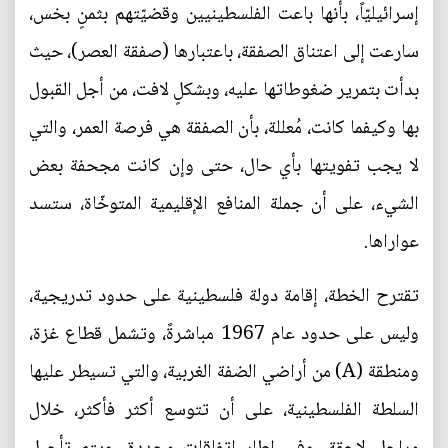
إسرائيليّاً، بأنها باعت الفلسطينيين وقضيّتهم بثمنٍ بخس،
سارعت إلى اعتناق الصفقة، باعتبارها (صفقة العصر)، حيث
بدأت بتمرير ضغوطاتها عليه، وبشكلٍ لافت، من أجل القبول
بها وكيفما كانت، مُعللة، بأن الصفقة هي فرصة العمر، والتي
لا يجب تفويتها بأي حال، حتى وإن كانت مجحفة بعض
الشيء، على أن جملة المنافع الإقليمية المتوخّاة، ستسد
عواراها.
تقترح الخطة، إقامة دولة فلسطينية على حدود تدريجية،
وليس على حدود عام 1967 مباشرةً، وتشمل قطاع غزة،
ومنطقة (A) من أراضي الضفة الغربية، والتي تسيطر عليها
السلطة الفلسطينية، على أن تتوسع أكثر فأكثر، خلال