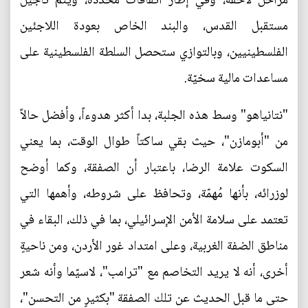
مراحل لاحقة، وفي إطار اتفاقات محددة، ويتم تأجيل
مستقبل القدس، والبند الخاص بعودة اللاجئين
الفلسطينيين، وبالتوازي ستحصل السلطة الفلسطينية على
مساعدات مالية سخيّة.
"نتانياهو" وسط هذه الجلبة، بدا أكثر هدوءاً، وأفضل حالاً
من "أبومازن"، حيث بقي ساكتاً طوال الوقت، بما يعني
السكوت علامة الرضا، باعتبار أن الصفقة، وكما أوضح
لوزرائه، بأنها مُهمّة، وتحافظ على شروطه، وأهمها التي
تعتمد على سلامة الأمن الإسرائيلي، بما في ذلك، البقاء في
مناطق الضفة الغربية، وعلى امتداد غور الأردن، ومن ناحيةٍ
أخرى، أنه لا يريد التخاصم مع "ترامب"، لاسيّما وأنه شعر
حتى ما قبل الحديث عن تلك الصفقة "بكثيرٍ من التحسن"،