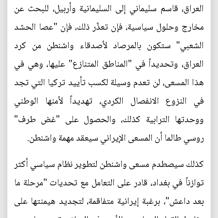
العراق، قاسم سليماني إلى السليمانية وأربيل، للبحث عن
مخارج وحلول سياسية، فإن تعذّر ذلك، فإن "عصا الحشد
الشعبي" ستكون بالمرصاد لأصدقاء واشنطن من كرد
العراق، وتحديداً في "المناطق المتنازع" عليها، وهي في
هذا المسعى، لن تعدم وسيلة لكسب تأييد تركيا التي تجد
في النزوع الانفصال الكردي، تهديداً لأمنها الوطني
ووحدتها الترابية كذلك، والحصول على "غض طرف"
روسي طالما أن المسعى الإيراني سيعقد مهمة واشنطن.
كذلك سيصطدم مسعى واشنطن لتطوير نظام سياسي أكثر
توازناً في بغداد، قادر على التعامل مع تحديات "مرحلة ما
بعد داعش"، برغبة إيرانية متفاقمة، لتجديد هيمنتها على