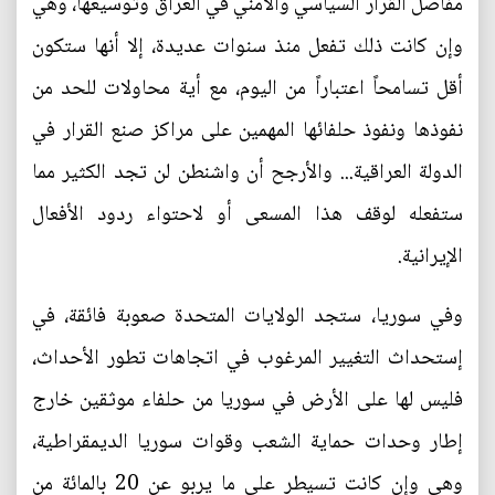
مفاصل القرار السياسي والأمني في العراق وتوسيعها، وهي
وإن كانت ذلك تفعل منذ سنوات عديدة، إلا أنها ستكون
أقل تسامحاً اعتباراً من اليوم، مع أية محاولات للحد من
نفوذها ونفوذ حلفائها المهمين على مراكز صنع القرار في
الدولة العراقية... والأرجح أن واشنطن لن تجد الكثير مما
ستفعله لوقف هذا المسعى أو لاحتواء ردود الأفعال
الإيرانية.
وفي سوريا، ستجد الولايات المتحدة صعوبة فائقة، في
إستحداث التغيير المرغوب في اتجاهات تطور الأحداث،
فليس لها على الأرض في سوريا من حلفاء موثقين خارج
إطار وحدات حماية الشعب وقوات سوريا الديمقراطية،
وهي وإن كانت تسيطر على ما يربو عن 20 بالمائة من