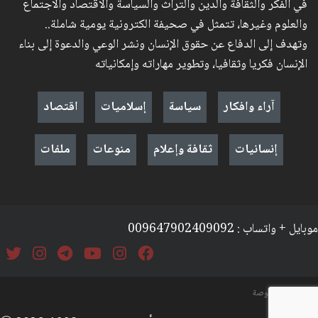
في الفكر والثقافة والدين والتراث والسياسة والاقتصاد والاجتماع
والعلوم وغيرها، تتمثل في صحيفة الكترونية يومية شاملة..
وتهدف إلى الدفاع عن حقوق الإنسان ونشر الوعي والدعوة إلى بناء
الإنسان فكريا وثقافيا، وتطوير مهاراته وإمكانياته
آراء وافكار
سياسة
إسلاميات
اقتصاد
إنسانيات
ثقافة وإعلام
منوعات
ملفات
موبايل + واتساب : 009647902409092
السياسة والخصوصة