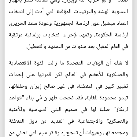
ضدنا" أو مع حزب الله وإيران، وهي معادلة تنذر بانهيار
التسوية الهشة والترتيبات المؤقتة التي أدت إلى انتخاب
العماد ميشيل عون لرئاسة الجمهورية وعودة سعد الحريري
لرئاسة الحكومة، وتمهد لإجراء انتخابات برلمانية مرتقبة
في العام المقبل، بعد سنوات من التمديد والتعطيل.
لا شك أن الولايات المتحدة ما زالت القوة الاقتصادية
والعسكرية الأعظم في العالم، لكن قدرتها على إحداث
تغيير كبير في المنطقة، في غير صالح إيران وحلفائها،
تبدو محدودة للغاية، فقد نجحت طهران في بناء "قواعد
ارتكاز" صلبة لها في صميم البنى السياسية والأمنية
والعسكرية والاجتماعية في العديد من دول المنطقة
ومجتمعاتها، وهيهات أن تنجح إدارة ترامب، التي تعاني من