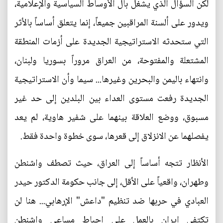
لكن السؤال الذي يشغل بال الأوساط السياسية والإعلامية،
ويدور على ألسنة المراقبين جميعاً، إنما يتعلق أساساً بالأثر
التي ستحدثه الاستراتيجية الجديدة على أزمات المنطقة
المشتعلة والمفتوحة، من العراق مروراً بسوريا ولبنان،
وانتهاء باليمن والبحرين وغيرها... سيما وأن الاستراتيجية
الجديدة رفعت مستوى العداء بين البلدين إلى حد غير
مسبوق، ووضع العلاقة بينهما على شفير هاوية، لم يعد
يفصلهما عن الانزلاق إلى قعرها، سوى خطوة واحدة فقط.
الأنظار تتجه أساساً إلى العراق، حيث تصطف واشنطن
وطهران، واقعياً على الأقل، إلى جانب حكومة الدكتور حيدر
العبادي في حربها ضد تنظيم "داعش" الإرهابي... هنا لن
تكتفي إيران بالعمل على إحباط مساعي واشنطن