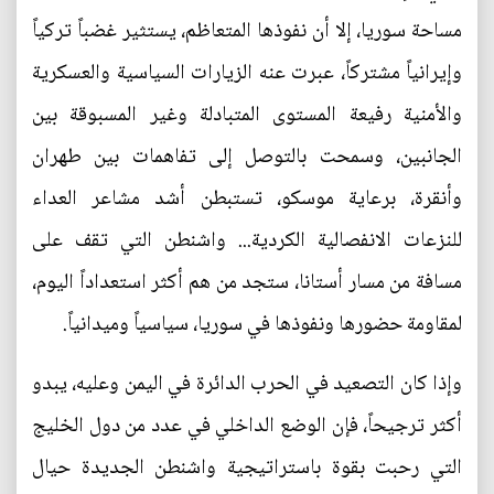
مساحة سوريا، إلا أن نفوذها المتعاظم، يستثير غضباً تركياً
وإيرانياً مشتركاً، عبرت عنه الزيارات السياسية والعسكرية
والأمنية رفيعة المستوى المتبادلة وغير المسبوقة بين
الجانبين، وسمحت بالتوصل إلى تفاهمات بين طهران
وأنقرة، برعاية موسكو، تستبطن أشد مشاعر العداء
للنزعات الانفصالية الكردية... واشنطن التي تقف على
مسافة من مسار أستانا، ستجد من هم أكثر استعداداً اليوم،
لمقاومة حضورها ونفوذها في سوريا، سياسياً وميدانياً.
وإذا كان التصعيد في الحرب الدائرة في اليمن وعليه، يبدو
أكثر ترجيحاً، فإن الوضع الداخلي في عدد من دول الخليج
التي رحبت بقوة باستراتيجية واشنطن الجديدة حيال