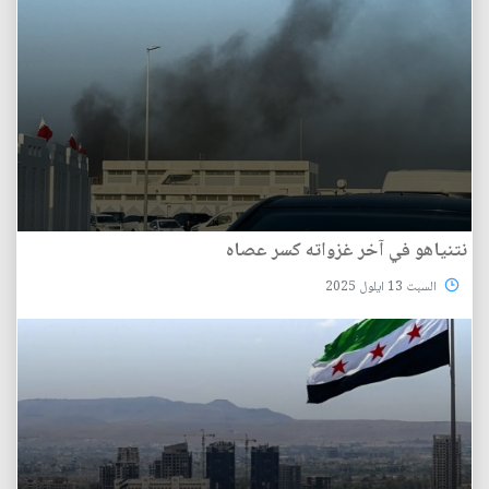
نتنياهو في آخر غزواته كسر عصاه
السبت 13 ايلول 2025