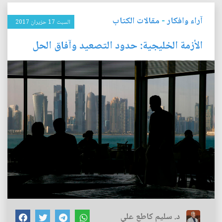
آراء وافكار
-
مقالات الكتاب
السبت 17 حزيران 2017
الأزمة الخليجية: حدود التصعيد وآفاق الحل
د. سليم كاطع علي