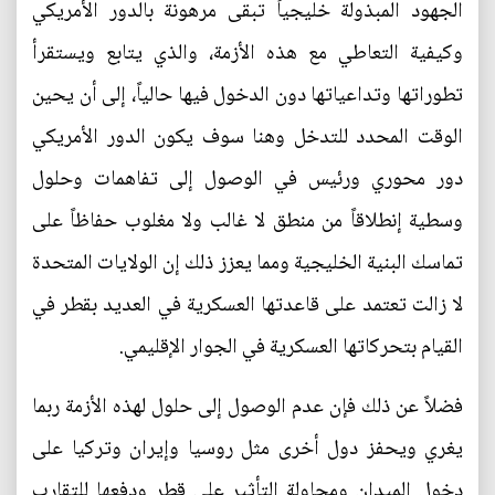
الجهود المبذولة خليجياً تبقى مرهونة بالدور الأمريكي
وكيفية التعاطي مع هذه الأزمة، والذي يتابع ويستقرأ
تطوراتها وتداعياتها دون الدخول فيها حالياً، إلى أن يحين
الوقت المحدد للتدخل وهنا سوف يكون الدور الأمريكي
دور محوري ورئيس في الوصول إلى تفاهمات وحلول
وسطية إنطلاقاً من منطق لا غالب ولا مغلوب حفاظاً على
تماسك البنية الخليجية ومما يعزز ذلك إن الولايات المتحدة
لا زالت تعتمد على قاعدتها العسكرية في العديد بقطر في
القيام بتحركاتها العسكرية في الجوار الإقليمي.
فضلاً عن ذلك فإن عدم الوصول إلى حلول لهذه الأزمة ربما
يغري ويحفز دول أخرى مثل روسيا وإيران وتركيا على
دخول الميدان ومحاولة التأثير على قطر ودفعها للتقارب