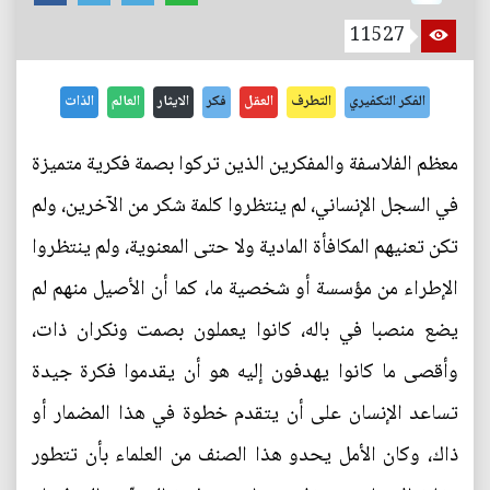
11527
الفكر التكفيري
التطرف
العقل
فكر
الايثار
العالم
الذات
معظم الفلاسفة والمفكرين الذين تركوا بصمة فكرية متميزة
في السجل الإنساني، لم ينتظروا كلمة شكر من الآخرين، ولم
تكن تعنيهم المكافأة المادية ولا حتى المعنوية، ولم ينتظروا
الإطراء من مؤسسة أو شخصية ما، كما أن الأصيل منهم لم
يضع منصبا في باله، كانوا يعملون بصمت ونكران ذات،
وأقصى ما كانوا يهدفون إليه هو أن يقدموا فكرة جيدة
تساعد الإنسان على أن يتقدم خطوة في هذا المضمار أو
ذاك، وكان الأمل يحدو هذا الصنف من العلماء بأن تتطور