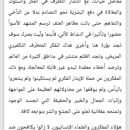
مفاصل حياتنا، مع انتشار التطرف في الفكر والسلوك،
والمغالاة في دفع البشرية نحو التصادم بدلا من التآخي
والتفاهم، حتى باتت مظاهر العنف ترسم المشهد الأسوأ
حضورا وتأثيرا في النشاط الآني، فأينما ولّيت بصرك سوف
تجد بؤرة هنا وأخرى هناك للفكر المتطرف التكفيري
المريض، وتجد الظلم منتشر في مناطق كثيرة من العالم،
وترصد أخطاء معقدة تبدو غير قابلة للمعالجة، ومع ذلك
المفكرون من حملة الإيثار الفكري لم يستكينوا ولم يشعروا
باليأس، ولم يوقفوا عن محاولاتهم العظيمة على المواجهة
وإثبات الجمال والخير والحقيقة التي تجسد الوجود
وتمنحه عقلانية تعلو على الجشع والشر بتوابعه كافة.
هؤلاء المفكرون والعلماء الإنسانيون، لا زالوا يكافحون ضد