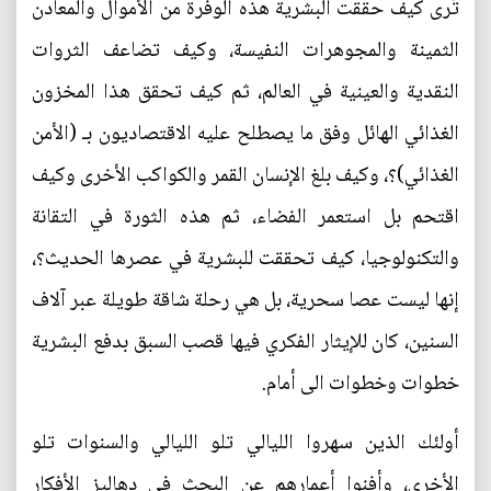
تُرى كيف حققت البشرية هذه الوفرة من الأموال والمعادن
الثمينة والمجوهرات النفيسة، وكيف تضاعف الثروات
النقدية والعينية في العالم، ثم كيف تحقق هذا المخزون
الغذائي الهائل وفق ما يصطلح عليه الاقتصاديون بـ (الأمن
الغذائي)؟، وكيف بلغ الإنسان القمر والكواكب الأخرى وكيف
اقتحم بل استعمر الفضاء، ثم هذه الثورة في التقانة
والتكنولوجيا، كيف تحققت للبشرية في عصرها الحديث؟،
إنها ليست عصا سحرية، بل هي رحلة شاقة طويلة عبر آلاف
السنين، كان للإيثار الفكري فيها قصب السبق بدفع البشرية
خطوات وخطوات الى أمام.
أولئك الذين سهروا الليالي تلو الليالي والسنوات تلو
الأخرى، وأفنوا أعمارهم عن البحث في دهاليز الأفكار