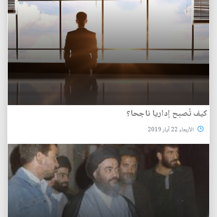
كيف تُصبح إداريا ناجحا؟
الأربعاء 22 آيار 2019