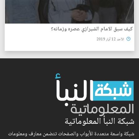
كيف سبق الامام الشيرازي عصره وزمانه؟
الأحد 12 آيار 2019
شبكة النبأ المعلوماتية
شبكة واسعة متعددة الأبواب والصفحات تتضمن معارف ومعلومات