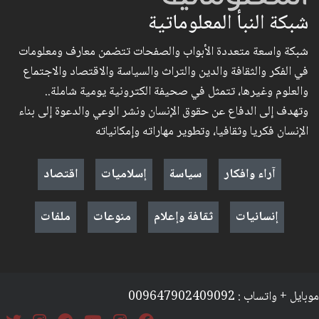
شبكة النبأ المعلوماتية
شبكة واسعة متعددة الأبواب والصفحات تتضمن معارف ومعلومات
في الفكر والثقافة والدين والتراث والسياسة والاقتصاد والاجتماع
والعلوم وغيرها، تتمثل في صحيفة الكترونية يومية شاملة..
وتهدف إلى الدفاع عن حقوق الإنسان ونشر الوعي والدعوة إلى بناء
الإنسان فكريا وثقافيا، وتطوير مهاراته وإمكانياته
آراء وافكار
سياسة
إسلاميات
اقتصاد
إنسانيات
ثقافة وإعلام
منوعات
ملفات
موبايل + واتساب : 009647902409092