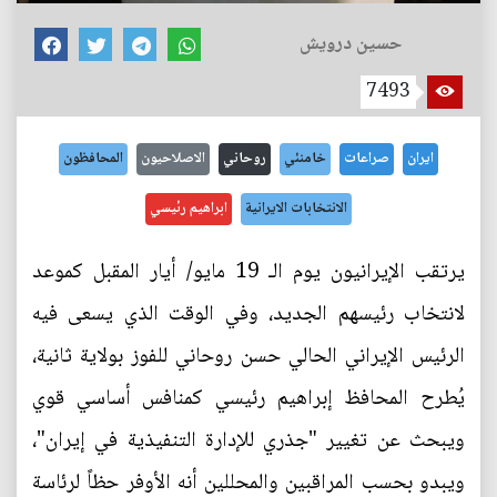
حسين درويش
7493
ايران
صراعات
خامنئي
روحاني
الاصلاحيون
المحافظون
الانتخابات الايرانية
ابراهيم رئيسي
يرتقب الإيرانيون يوم الـ 19 مايو/ أيار المقبل كموعد
لانتخاب رئيسهم الجديد، وفي الوقت الذي يسعى فيه
الرئيس الإيراني الحالي حسن روحاني للفوز بولاية ثانية،
يُطرح المحافظ إبراهيم رئيسي كمنافس أساسي قوي
ويبحث عن تغيير "جذري للإدارة التنفيذية في إيران"،
ويبدو بحسب المراقبين والمحللين أنه الأوفر حظاً لرئاسة