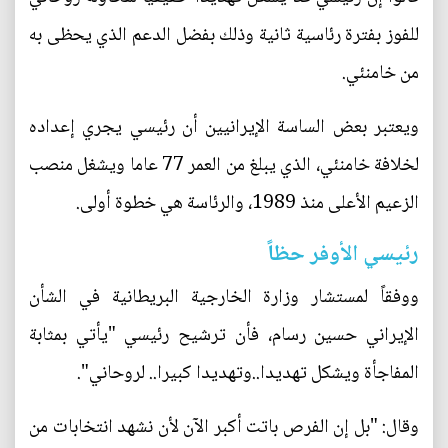
للفوز بفترة رئاسية ثانية وذلك بفضل الدعم الذي يحظى به
من خامنئي.
ويعتبر بعض الساسة الإيرانيين أن رئيسي يجري إعداده
لخلافة خامنئي، الذي يبلغ من العمر 77 عاما ويشغل منصب
الزعيم الأعلى منذ 1989، والرئاسة هي خطوة أولى.
رئيسي الأوفر حظاً
ووفقاً لمستشار وزارة الخارجية البريطانية في الشأن
الإيراني حسين رسام، فأن ترشيح رئيسي "يأتي بمثابة
المفاجأة ويشكل تهديدا..وتهديدا كبيرا.. لروحاني".
وقال: "بل إن الفرص باتت أكبر الآن لأن نشهد انتخابات من