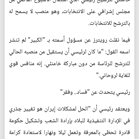
مجلس إشرافي على الانتخابات، وهو منصب لا يسمح له
بالترشح للانتخابات.
فيما نقلت رويترز عن مسؤول أسمته بـ "الكبير" لم تنشر
اسمه القول: "ما كان لرئيسي أن يستقيل من منصبه الحالي
للترشح للرئاسة من دون مباركة خامنئي. إنه منافس قوي
للغاية لروحاني."
رئيسي يتحدث عن "فساد.. وفقر"
ويعتقد رئيسي أن "الحل لمشكلات إيران هو تغيير جذري
في الإدارة التنفيذية للبلاد بإرادة الشعب وتشكيل حكومة
قادرة تحظى بالمعرفة وتعمل ليلا ونهارا لاستعادة كرامة