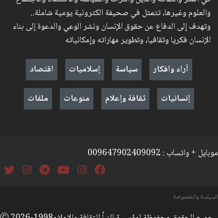
والعلوم وغيرها، تتمثل في صحيفة الكترونية يومية شاملة..
وتهدف إلى الدفاع عن حقوق الإنسان ونشر الوعي والدعوة إلى بناء
الإنسان فكريا وثقافيا، وتطوير مهاراته وإمكانياته
آراء وافكار
سياسة
إسلاميات
اقتصاد
إنسانيات
ثقافة وإعلام
منوعات
ملفات
موبايل + واتساب : 009647902409092
السياسة والخصوصة
جميع الحقوق محفوظة لمؤسسة النبأ للثقافة والإعلامⒸ 2026-1998