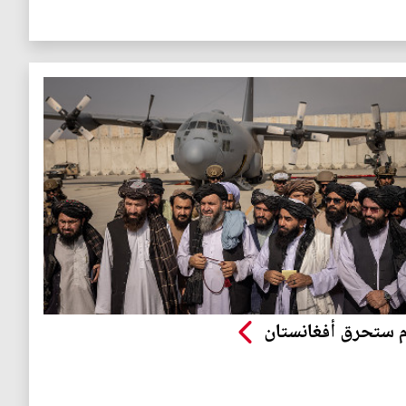
م ستحرق أفغانستان