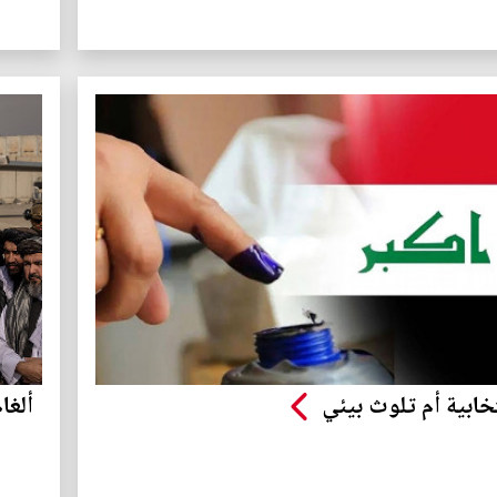
خابية أم تلوث بيئي
ألغا