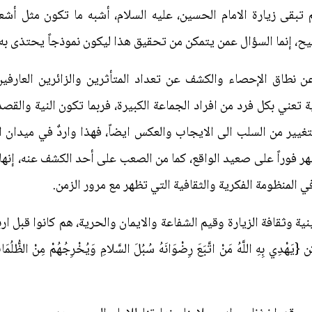
م تبقى زيارة الامام الحسين، عليه السلام، أشبه ما تكون مثل أ
، إنما السؤال عمن يتمكن من تحقيق هذا ليكون نموذجاً يحتذى به
 نطاق الإحصاء والكشف عن تعداد المتأثرين والزائرين العارفين
ة تعني بكل فرد من افراد الجماعة الكبيرة، فربما تكون النية والق
غيير من السلب الى الايجاب والعكس ايضاً، فهذا واردٌ في ميدان الا
ظهر فوراً على صعيد الواقع، كما من الصعب على أحد الكشف عنه، إنها 
 المنظومة الفكرية والثقافية التي تظهر مع مرور الزمن.
نية وثقافة الزيارة وقيم الشفاعة والايمان والحرية، هم كانوا قبل ا
للَّهُ مَنْ اتَّبَعَ رِضْوَانَهُ سُبُلَ السَّلامِ وَيُخْرِجُهُمْ مِنْ الظُّلُمَاتِ إِلَ