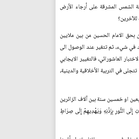
شعة الشمس المشرقة على أرجاء الأرض
 للآخرين؟
 بحق الامام الحسين من بين ملايين
صد في شيء، ثم تتغير عند الوصول الى
ختبار العاشورائي، فالتغيير الايجابي
تتجلى في التربية الأخلاقية والدينية،
ربعين او خمسين سنة بين آلاف الزائرين
ى النُّورِ بِإِذْنِهِ وَيَهْدِيهِمْ إِلَى صِرَاطٍ