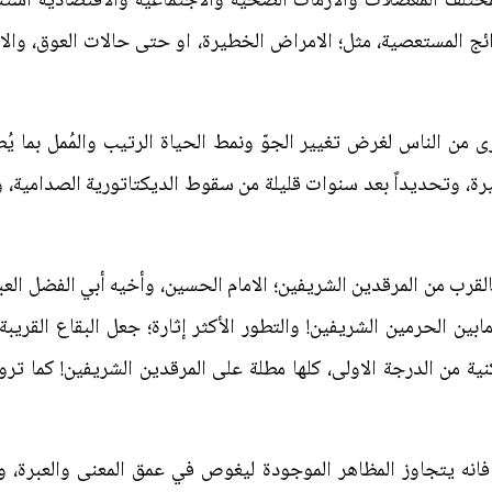
تلف المعضلات والازمات الصحيّة والاجتماعية والاقتصادية استنادا
ائج المستعصية، مثل؛ الامراض الخطيرة، او حتى حالات العوق، وال
 من الناس لغرض تغيير الجوّ ونمط الحياة الرتيب والمُمل بما يُطل
ة، وتحديداً بعد سنوات قليلة من سقوط الديكتاتورية الصدامية، و
القرب من المرقدين الشريفين؛ الامام الحسين، وأخيه أبي الفضل الع
ين الحرمين الشريفين! والتطور الأكثر إثارة؛ جعل البقاع القريب
ية من الدرجة الاولى، كلها مطلة على المرقدين الشريفين! كما ترو
نوي فانه يتجاوز المظاهر الموجودة ليغوص في عمق المعنى والعبرة