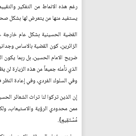
رغم هذه الانماط من التفكير والتقيي
يستفيد منها من يتعرض لها بشكل صحيح
القضية الحسينية بشكل عام خارجة عن
الزائرين، كون القضية بالاساس وجداني
ضريح الامام الحسين، بل ربما يكون الت
الذي نأمله جميعاً من هذه الزيارة لن ي
وفي السلوك الفردي، وفي إعادة النظر في
إن الذين تركوا لنا تراث الشعائر الحسي
ممن محدودي الرؤية والاستيعاب، ولكن {يَهْدِي بِهِ ا
مُسْتَقِيمٍ}.