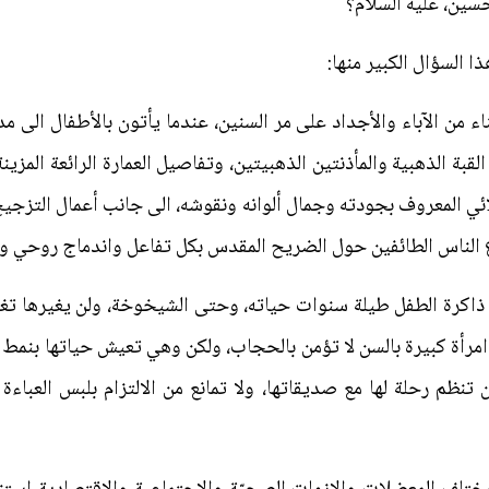
حسين، عليه السلام؟
ا السؤال الكبير منها:
ابناء من الآباء والأجداد على مر السنين، عندما يأتون بالأطفال الى
قبة الذهبية والمأذنتين الذهبيتين، وتفاصيل العمارة الرائعة المزين
ئي المعروف بجودته وجمال ألوانه ونقوشه، الى جانب أعمال التزجيج، 
وع الناس الطائفين حول الضريح المقدس بكل تفاعل واندماج روحي و
 ذاكرة الطفل طيلة سنوات حياته، وحتى الشيخوخة، ولن يغيرها تغي
ون امرأة كبيرة بالسن لا تؤمن بالحجاب، ولكن وهي تعيش حياتها بنمط
 تنظم رحلة لها مع صديقاتها، ولا تمانع من الالتزام بلبس العباءة