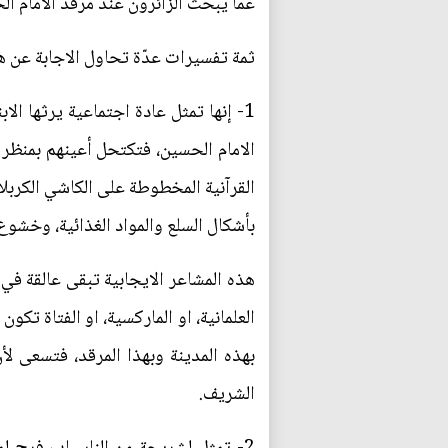
عمّا يبحث الزائرون عند مرقد الامام ال
ثمة تفسيرات عدّة تحاول الاجابة عن هذ
1- إنها تمثل عادة اجتماعية يرثها ال
الامام الحسين، فتكتحل أعينهم بمنظر ال
القرآنية المخطوطة على الكاشي الكربلا
بأشكال السلع والمواد الغذائية، وخش
هذه المشاعر الايجابية تبقى عالقة في
العلمانية، او الماركسية، او الفتاة تك
بهذه المدينة وبهذا المرقد، فتسعى لأن
الشريف.