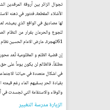
تجوال الزائر بين أروقة المرقدين الش
الأشلاء المقطعة، فتثور في ذهنه الا
لها مصاديق في الواقع الذي يعيشه، لع
للجوع والحرمان بقرار من النظام الصد
61للهجرة، عارض الامام الحسين نظام حكم يزيد، وفي سنة 1411للهجرة عارض الشعب العراقي نظام حكم صدام.
إن قضية الظلم و المظلومية تُعد محوري
مطلقاً، فالظالم لن يكون يوماً على حق،
في اشكال متعددة في حياتنا الاجتماعي
بقيادة الحر بسقيهم الماء رغم قيمته ا
والوفاء والاستقامة التي تجسدت في أ
الزيارة مدرسة التغيير