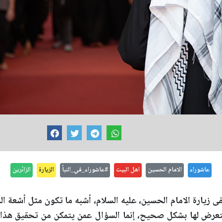
عاشوراء
الامام الحسين
اهل البيت
#عاشوراء_في_النبأ
الزيارة
الزائرين
بقى زيارة الامام الحسين، عليه السلام، أشبه ما تكون مثل أشعة 
تعرض لها بشكل صحيح، إنما السؤال عمن يتمكن من تحقيق هذا ل