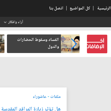
الرئيسية
|
كل المواضيع
|
اتصل بنا
آراء وافكار
س
بعين كتب لنفسه
الفساد وسقوط الحضارات
والدول
ملفات
-
عاشوراء
هل تؤثر زيارة المراقد المقدسة 