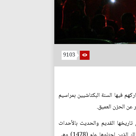
9103
كهم فيها السنة البكتاشيين بمراسيم
 عن الحزن العميق.
تاريخها القديم والحديث بالأحداث
والصراعات والحروب وهي الدولة المسلمة الوحيدة في قارة أوربا وقد دخل إليها الإسلام على يد الأتراك الذين احتلوها عام (1478) وهي