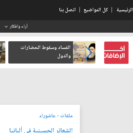
الرئيسية
|
كل المواضيع
|
اتصل بنا
آراء وافكار
س
بعين كتب لنفسه
الفساد وسقوط الحضارات
والدول
ملفات
-
عاشوراء
الشعائر الحسينية في ألبانيا