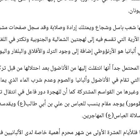
ونان.
شعبها شعب باسل وشجاع ويمتلك إرادة وصلابة وقد سجل صفحات مشر
الآرية التي تقسم فيه إلى لهجتين الشمالية والجنوبية وتكثر في اللغة 
ألبانيا هو الأرنؤوطي إضافة إلى وجود الترك والأفلاق والبلغار واليو
 المحتمل جداً أنها انتقلت إليها من الأناضول بعد احتلالها من قبل ت
 التي تقام في الأناضول وألبانيا والصوم وعدم شرب الماء الذي يم
ا وغيرها من القواسم المشتركة كما أن للهجرة دور فاعل في انتقال ت
ومور) يوجد مقام ينسب للعباس بن علي بن أبي طالب(ع) ويقدسه س
لالة العباس(ع) المهاجرين.
 فللأيام العشرة الأولى من شهر محرم أهمية خاصة لدى الألبانيين ففيها