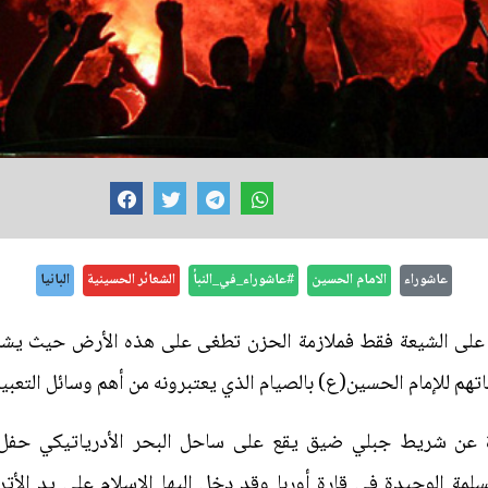
عاشوراء
الامام الحسين
#عاشوراء_في_النبأ
الشعائر الحسينية
البانيا
يا على الشيعة فقط فملازمة الحزن تطغى على هذه الأرض حيث يشار
هم للإمام الحسين(ع) بالصيام الذي يعتبرونه من أهم وسائل التعبير
ارة عن شريط جبلي ضيق يقع على ساحل البحر الأدرياتيكي حفل 