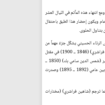
ع انتهاء هذه المآتم في الليال العشر
عام ويكون إحضار هذا الطبق باحتفال
بتناول الحلوى.
الرثاء الحسيني يشكّل جزءً مهماً من
الأدب الألباني بما فيه من مراثٍ ومدائح لآل البيت(ع) ومن ذلك ملحمة (كربلاء) الشعرية للشاعر (نعيم بك فراشري) (1846 ــ 1900) في مقتل
الحسين (ع) والتي تعتبر من روائع الأدب الألباني ونعيم بك فراشري هذا هو شقيق المؤلف الألباني الكبير (شمس الدين سامي بك) (1850 ــ
1904) الذي اشتهر بمؤلفاته العلمية وقد عكف نعيم على كتابة ملحمته كربلاء البالغة عشرة آلاف بيت مابين عامي (1892 ــ 1895) وصدرت
كما ترجم (شاهين فراشري) (مختارات