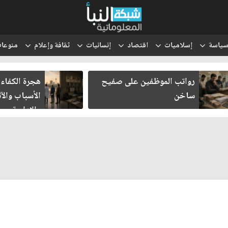
ياسة
إسلاميات
اقتصاد
إنسانيات
ثقافة وإعلام
منوعا
رواتب الموظفين على صفيح
هجرة الكفاءا
ساخن
الأسباب والآث
والإدارية