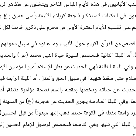
نب الألبانيون في هذه الأيام اللباس الفاخر ويتخلون عن مظاهر الز
معون في التكيات لاستذكار فاجعة كربلاء الأليمة بأسى عميق بال
م على تقسيم الأيام العشرة الأولى من محرم على ذكرى خاصة لكل لي
قصص من القرآن الكريم حول الأنبياء وما عانوه في سبيل دعوتهم إ
ما الليلة الثانية فتخصص لسيرة حياة النبي محمد (ص) والحديث
 وفي الليلة الثالثة فهي للحديث عن بطل الإسلام أمير المؤمنين ال
إسلام حتى سقط شهيدا في سبيل الحق والعدل، أما الليلة الرابعة ف
ديث عن حياته ويختمها بمقتله بالسم نتيجة مؤامرة دنيئة، أما
، وفي الليلة السادسة يجري الحديث عن هجرته (ع) من المدينة إل
واقعة مقتله في الكوفة حينما ذهب إليها مبعوثاً من قبل الحسين(ع
الليلة التي تليها وهي التاسعة فتخصص لوصول الإمام الحسين إلى ك