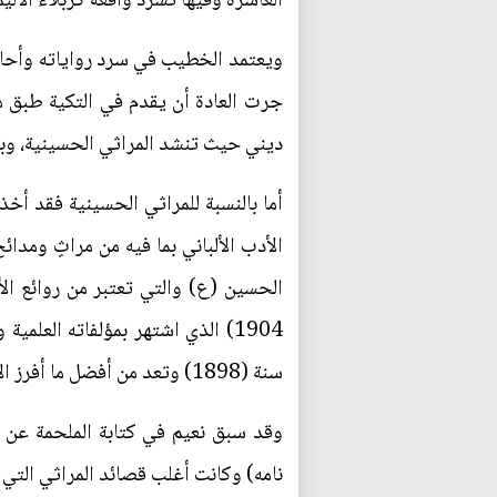
العاشرة وفيها تسرد واقعة كربلاء الأليم
ويعتمد الخطيب في سرد رواياته وأحاديث
جرت العادة أن يقدم في التكية طبق م
ديني حيث تنشد المراثي الحسينية، وب
أما بالنسبة للمراثي الحسينية فقد أخ
سنة (1898) وتعد من أفضل ما أفرز الأدب البكتاشي وقد قسم نعيم ملحمته إلى خمسة وعشرين فصلا.
وقد سبق نعيم في كتابة الملحمة عن 
نامه) وكانت أغلب قصائد المراثي التي 