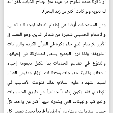
أو ذُكرنا عنده فخرج من عينه مثل جناح الذباب، غفر الله
لـه ذنوبه ولو كانت أكثر من زبد البحر).
ومن المستحبات أيضا هي إطعام الطعام لوجه الله تعالى،
والإطعام الحسيني شعيرة من شعائر الدين، وهو المصداق
الأبرز للإطعام الذي جاء ذكره في القرآن الكريم والروايات
الشريفة؛ ولذا نرى الجميع يسعى للمشاركة في إحيائها،
والتنوّع في تقديم الخدمات بما يكفل ديمومة إحياء
الشعائر، وتلبية احتياجات ومتطلبات الزوّار ومقيمي العزاء
لسيد الشهداء عليه السلام؛ لذلك تنوّعت الأساليب في
الإطعام، فقد يكون إطعاماً جماعياً عن طريق الحسينيات
والمواكب والهيئات التي يشترك فيها أكثر من واحد، كلٌّ
حسب استطاعته ومهارته، أو إطعاماً فردياً بحيث تسعى كل