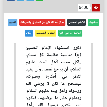
6400
عاشوراء
الامام الحسين
مركز آدم للدفاع عن الحقوق والحريات
التغيير
#عاشوراء_في_النبأ
الشعائر الحسينية
البكاء
ذكرى استشهاد الإمام الحسين
(ع) مناسبة عظيمة لكل مسلم،
ولكل محب لأهل البيت عليهم
السلام، أن يراجع نفسه، وأن يعيد
النظر في أفكاره وسلوكه،
فيصحح ما كان لا يرضي الله
ورسوله وأهل بيته عليهم السلام،
ويداوم على ما يرضيهم، فيكون
ممن يقتدي برسول الله وأهل