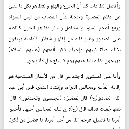
وأفضل الطاعات كما أنّ الجزع والهلع والتظاهر بكل ما ينبئ
عن عظم المصيبة وجلالة شأن المصاب من لبس السواد
ورفع أعلام السود والمشاعل وسائر مظاهر الحزن كاللطم
على الصدور وغير ذلك من إظهار شعائر الأمامية يبتغون
بذلك صلة نبيهم وإحياء ذكر أئمتهم (عليهم السلام)
ويرجون بذلك شفاعتهم يوم لا ينفع مال ولا بنون.
وأما على المستوى الاجتماعي فان من الأعمال المستحبة هو
إقامة المأتم ومجالس العزاء، وإنشاد الشعر، فعن أبي عبد
الله الصادق(ع) قال لفضيل: (تجلسون وتحدثون؟ قال:
نعم، جُعلت فداك، قال (ع): إن تلك المجالس أحبها، فأحيوا
أمرنا يا فضيل، فرحم الله من أحيا أمرنا، يا فضيل من ذَكرنا