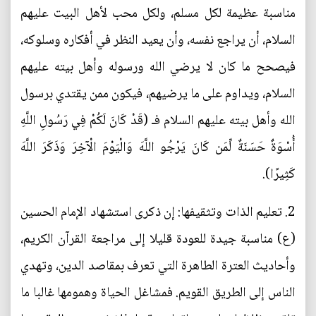
مناسبة عظيمة لكل مسلم، ولكل محب لأهل البيت عليهم
السلام، أن يراجع نفسه، وأن يعيد النظر في أفكاره وسلوكه،
فيصحح ما كان لا يرضي الله ورسوله وأهل بيته عليهم
السلام، ويداوم على ما يرضيهم، فيكون ممن يقتدي برسول
الله وأهل بيته عليهم السلام فـ (قَدْ كَانَ لَكُمْ فِي رَسُولِ اللَّهِ
أُسْوَةٌ حَسَنَةٌ لِّمَن كَانَ يَرْجُو اللَّهَ وَالْيَوْمَ الْآخِرَ وَذَكَرَ اللَّهَ
كَثِيرًا).
2. تعليم الذات وتثقيفها: إن ذكرى استشهاد الإمام الحسين
(ع) مناسبة جيدة للعودة قليلا إلى مراجعة القرآن الكريم،
وأحاديث العترة الطاهرة التي تعرف بمقاصد الدين، وتهدي
الناس إلى الطريق القويم. فمشاغل الحياة وهمومها غالبا ما