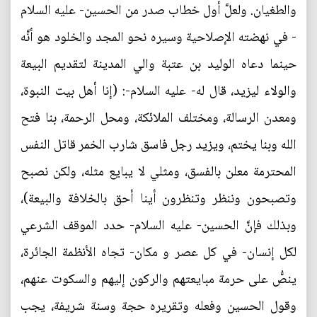
والطغيان. ولعلَّ أول خطاب صدر من الحسين- عليه السلام
- في نهضته الإصلاحية وسيره نحو المجد والخلود هو أنَّه
حينما دعاه الوليد بن عتبة والي المدينة لتقديم البيعة
والولاء ليزيد، قال له- عليه السلام-: (إنا أهل بيت النبوة،
ومعدن الرسالة، ومختلف الملائكة، ومحل الرحمة، بنا فتح
الله وبنا يختم، ويزيد رجل فاسق شارب الخمر قاتل النفس
المحترمة معلن بالفسق، ومثلي لا يبايع مثله، ولكن نصبح
وتصبحون وننظر وتنظرون أينا أحق بالخلافة والبيعة)،
وبذلك فإنَّ الحسين- عليه السلام- حدد الموقف الشرعي
لكل إنسان- في كل عصر و مكان- تجاه الأنظمة الجائرة،
ينصُّ على حرمة مبايعتهم والركون إليهم والسكوت عنهم،
وقول الحسين وفعله وتقريره حجة وسنة شريفة، يجب