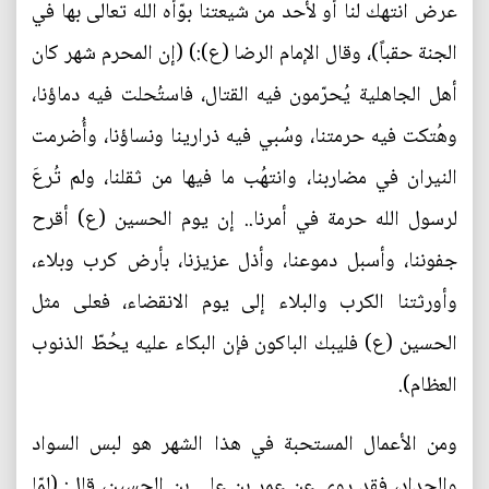
عرض انتهك لنا أو لأحد من شيعتنا بوّأه الله تعالى بها في
الجنة حقباً)، وقال الإمام الرضا (ع):) (إن المحرم شهر كان
أهل الجاهلية يُحرّمون فيه القتال، فاستُحلت فيه دماؤنا،
وهُتكت فيه حرمتنا، وسُبي فيه ذرارينا ونساؤنا، وأُضرمت
النيران في مضاربنا، وانتهُب ما فيها من ثقلنا، ولم تُرعَ
لرسول الله حرمة في أمرنا.. إن يوم الحسين (ع) أقرح
جفوننا، وأسبل دموعنا، وأذل عزيزنا، بأرض كرب وبلاء،
وأورثتنا الكرب والبلاء إلى يوم الانقضاء، فعلى مثل
الحسين (ع) فليبك الباكون فإن البكاء عليه يحُطّ الذنوب
العظام).
ومن الأعمال المستحبة في هذا الشهر هو لبس السواد
والحداد، فقد روي عن عمر بن علي بن الحسين، قال: (لمّا