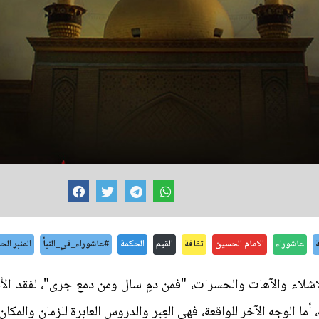
عاشوراء
الامام الحسين
ثقافة
القيم
الحكمة
#عاشوراء_في_النبأ
المنبر ال
لاشلاء والآهات والحسرات، "فمن دمٍ سال ومن دمع جرى"، لفقد ا
أما الوجه الآخر للواقعة، فهي العِبر والدروس العابرة للزمان والمكا