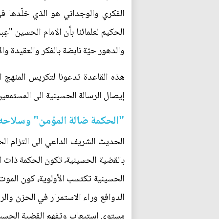
الفكري والوجداني هو الذي خلّدها ف
الحكيم لعلمائنا بأن الامام الحسين "عِ
والدهور حيّة نابضة بالفكر والعقيدة والا
هذه القاعدة تدعونا لتكريس المنهج ا
إيصال الرسالة الحسينية الى المستمعين
"الحكمة ضالة المؤمن" وسلاحه 
الحديث الشريف الداعي الى التزام الح
بالقضية الحسينية، تكون الحكمة ذات اهم
الحسينية تكتسب الأولوية، كون الموت و
الدوافع وراء الاستمرار في الحزن والر
مستوى استيعاب وتفهم القضية الحسينية 