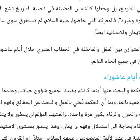
ي التاريخ، بل وجعلها كالشمس المضيئة في ناصية التاريخ تشع لل
برة وعَبرة"، فالمعركة التي خاضها، عليه السلام، لم تستغرق سوى سا
يمان والانسانية ايضاً.
لمتوازن بين العقل والعاطفة في الخطاب المنبري خلال أيام عاشور
 في جميع انحاء العالم.
أيام عاشوراء
كمة والبحث عنها أينما كانت، يفيدنا لجميع شؤون حياتنا، وعندما ن
ية بالغة، وبما أن الحكمة تُعني بالعقل والبحث عن الحقائق وفهم ال
الحزن والرثاء يكون مرة واحدة، والمشهد المؤلم لن يتطور ولا يتغي
ثاء بحاجة الى استدلال وفهم و ايمان، وهذا يتعلق بمستوى الاستيع
في عهد الأئمة المعصومين، عليهم السلام، - مثلاً- او القرون التي