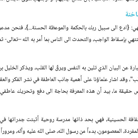
اخنة
لالهي: {ادع الى سبيل ربك بالحكمة والموعظة الحسنة...}، فنحن مد
تهي بإسقاط الواجب، والتحدث الى الناس بما أمر به الله –تعالى- ثم 
عبارة عن البيان الذي تلين به النفس ويرقّ لها القلب، ويذكر الخليل
القلب"، وقد اشار علماؤنا على أهمية جانب العاطفة في نشر الفكر والع
 حقيقة ما، بيد أن هذه المعرفة بحاجة الى دفع وتحريك عاطفي، 
ثقافة الحسينية، فهي بحد ذاتها مدرسة روحية أثبتت جدراتها في
فردة، المعصومون، بدءاً من رسول الله، صلى الله عليه وآله، ومروراً با