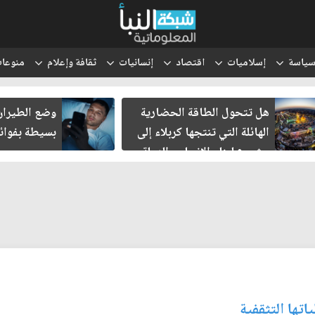
ياسة
إسلاميات
اقتصاد
إنسانيات
ثقافة وإعلام
منوعا
هل تتحول الطاقة الحضارية
وضع الطيران قبل 
الهائلة التي تنتجها كربلاء إلى
بسيطة بفوائد غي
مشروع لبناء الإنسان والدولة
والحضارة؟
تها التثقفية