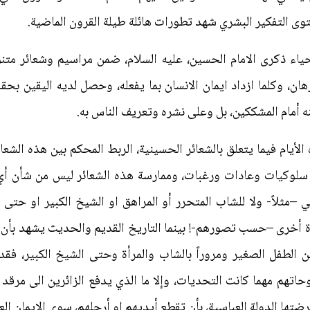
وى التفكير البشري شهد تطورات هائلة طيلة القرون الماضية.
ياء ذكرى الامام الحسين، عليه السلام، ضمن مراسيم وشعائر متنو
ن، وكلما ازداد ايمان الانسان بما يفعله، وحصل لديه اليقين بحقان
عنه أمام المشككين، بل وعلى نشره وتعريف الناس به.
لأيام فيما يتعلق بالشعائر الحسينية، الربط المحكم بين هذه الشعا
ن سلوكيات وعادات ورغبات، وممارسة هذه الشعائر ليس من شأن أي
مي –مثلاً- ولا للشاب المتحرر أو المراهق او الشيخ الكبير او حتى
ة أخرى –حسب تصورهم-! بينما التاريخ القديم والحديث يشهد بأن ا
 من الطفل الصغير ومروراً بالشاب والمرأة وحتى الشيخ الكبير، ف
هم مهما كانت التحديات، وإلا ما الذي يدفع الزائرين الى مرقد الا
ضتها الدولة العباسية، بأن تقطع أيديهم او أرجلهم، سوى الايمان ال