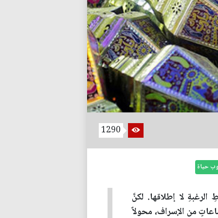
1290
وب حياة
لرغبةِ لا إطلاقها. لكنَّ
اعاتٍ من الإسراف، محولاً