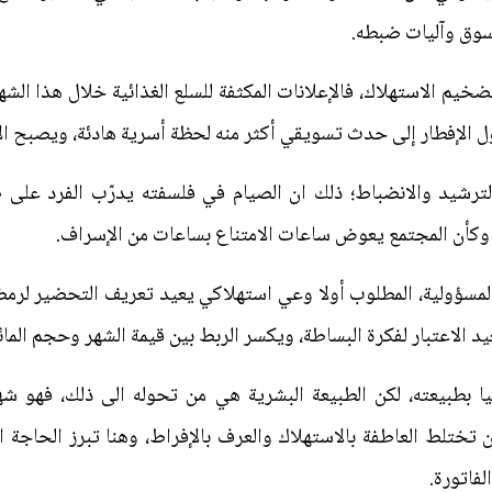
لسوق وآليات ضبطه.
تضخيم الاستهلاك، فالإعلانات المكثفة للسلع الغذائية خلال هذا ال
ول الإفطار إلى حدث تسويقي أكثر منه لحظة أسرية هادئة، ويصبح ا
ترشيد والانضباط؛ ذلك ان الصيام في فلسفته يدرّب الفرد على ضب
وكأن المجتمع يعوض ساعات الامتناع بساعات من الإسراف.
سؤولية، المطلوب أولا وعي استهلاكي يعيد تعريف التحضير لرمضا
د الاعتبار لفكرة البساطة، ويكسر الربط بين قيمة الشهر وحجم المائ
ا بطبيعته، لكن الطبيعة البشرية هي من تحوله الى ذلك، فهو شه
ن تختلط العاطفة بالاستهلاك والعرف بالإفراط، وهنا تبرز الحاجة ا
لفاتورة.