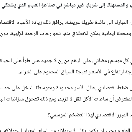
 والمستهلكَ إلى شريكٍ غيرِ مباشرٍ في صناعةِ العبءِ الذي يشتكي م
لمبارك الى مائدة طويلة عريضة، يرافق ذلك زيادة الأعباء الاقتصاد
حطة ايمانية يمكن الانطلاق منها نحو رحاب الرحمة الإلهية، دون ال
 كل موسم رمضاني، على الرغم من إن لا جديد على طرأ على الحياة 
ة ارتفاع في الأسعار نتيجة السباق المحموم على الشراء.
الى ضغط اقتصادي يطال الأسر محدودة ومتوسطة الدخل على حد سواء
المفترض أن ساعات الأكل تقل لا تزيد، ومع ذلك تتحول ميزانيات ال
ا المبرر الاقتصادي لهذا التضخم الموسمي؟
 الطعام يجب ان يكون يقل الاستهلاك من السلع المعتاد استهلاكها في