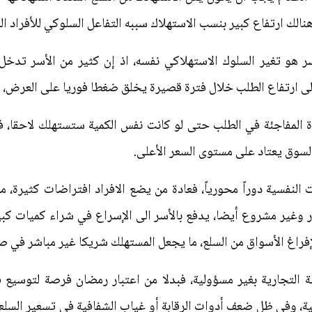
نالك ارتفاع كبير بنسب الاستهلاك سببه التفاعل السلوكي للأفراد ال
 هو تغير السلوك الاستهلاكي نفسه، اذ إن كثير من الأسر تدخل ا
الى ارتفاع الطلب خلال فترة قصيرة يخلق ضغطا فوريا على العرض، ف
ة المفاجئة في الطلب حتى لو كانت نفس الكمية ستستهلك لاحقا، 
السوق يعتاد على مستوى السعر الأعلى.
النفسية دوراً محورياً، فعادة من يضع الافراد افتراضات كثيرة، من 
وغير مشروع أيضا، يدفع بالأسر الى الإسراع في شراء كميات كبيرة
إفراغ الأسواق من السلع، ما يجعل المستهلك شريكا غير مباشر في ص
 التجارية بغير مسؤولية، فبدلا من اعتبار رمضان فرصة لتوسيع 
ة، وفي ظل ضعف أدوات الرقابة أو غياب الشفافية في تسعير السلع