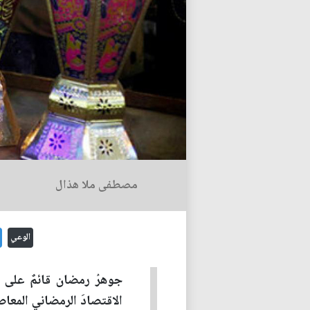
مصطفى ملا هذال
الوعي
جوهرُ رمضان قائمٌ على الت
الاقتصادَ الرمضاني المعاص