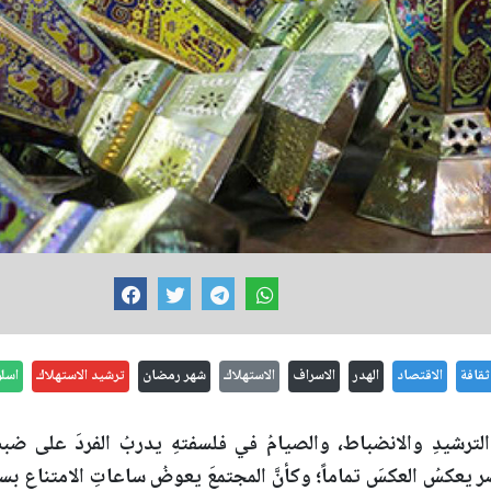
ثقافة
الاقتصاد
الهدر
الاسراف
الاستهلاك
شهر رمضان
ترشيد الاستهلاك
اسل
رشيدِ والانضباط، والصيامُ في فلسفتهِ يدربُ الفردَ على ضبطِ ا
ر يعكسُ العكسَ تماماً؛ وكأنَّ المجتمعَ يعوضُ ساعاتِ الامتناع بس