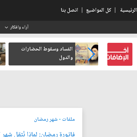
الرئيسية
|
كل المواضيع
|
اتصل بنا
آراء وافكار
س
كتب لنفسه
الفساد وسقوط الحضارات
والدول
ملفات
-
شهر رمضان
فاتورة رمضان: لماذا نُثقل شهر 