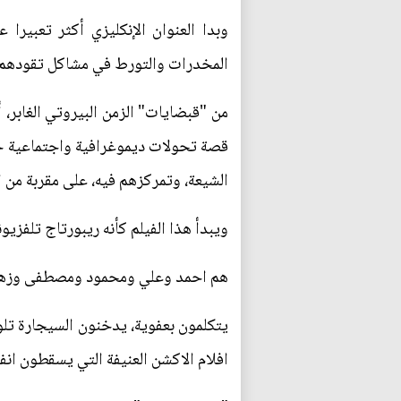
وبدا العنوان الإنكليزي أكثر تعبير
المخدرات والتورط في مشاكل تقودهم ف
قصة تحولات ديموغرافية واجتماعية جذ
الشيعة، وتمركزهم فيه، على مقربة من ال
ويبدأ هذا الفيلم كأنه ريبورتاج تلف
هم احمد وعلي ومحمود ومصطفى وزهير 
يتكلمون بعفوية، يدخنون السيجارة تل
افلام الاكشن العنيفة التي يسقطون انف