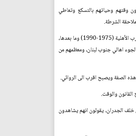
عون وقتهم وحياتهم بالتسكع وتعاطي
لاحقة الشرطة.
من "قبضايات" الزمن البيروتي الغابر، أو زعماء المدينة وأقويائها، إلى هؤلاء الشبان المنتمين إلى جيل الحرب الأهلية (1975-1990) وما بعدها،
لجوء اهالي جنوب لبنان، ومعظمهم من
ذه الصفة ويصبح اقرب الى الروائي.
لقانون والوقت.
 خلف الجدران، يقولون انهم يشاهدون