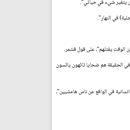
لن يتغير شيء في حياتي".
ية) في النهار".
ن الوقت يقتلهم"، على قول قشمر.
 في الحقيقة هم ضحايا تائهون يائسون
انسانية في الواقع عن ناس هامشيين"،