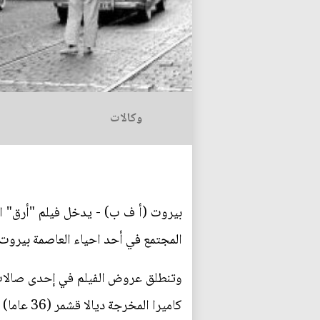
وكالات
بيروت (أ ف ب) - يدخل فيلم "أرق" ال
المجتمع في أحد احياء العاصمة بيروت، 
كاميرا المخرجة ديالا قشمر (36 عاما) تفاصيل حياة هؤلاء الشبان الذين وصفهم عنوان الشريط بالإنكليزية بانهم "حراس الوقت الضائع".