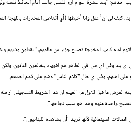
يب أحدهم: "بعد عشرة اعوام ارى نفسي جالسا امام الحائط نفسه و
 كيف لي ان أعمل وانا أخبطها (أي أتعاطى المخدرات باللهجة المحل
تهم امام كاميرا مخرجة تصبح جزءا من عالمهم، "يقتلون وقتهم ولك
اي بلد وفي اي حي، في الظاهر هم اقوياء يخالفون القانون، ولكن
م على اهلهم، وفي اي حال "كلام الناس" وشم على قدم احدهم.
مه العرض ما قبل الاول من الفيلم ان هذا الشريط التسجيلي "رحلة 
لتصبح واحدة منهم وهذا هو سبب نجاحها".
الات السينمائية لأنها تريد "أن يشاهده اللبنانيون".