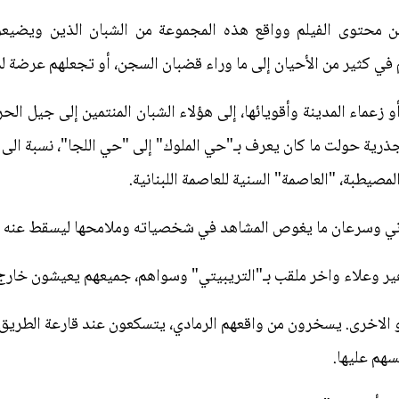
ا عن محتوى الفيلم وواقع هذه المجموعة من الشبان الذين ويضي
ي كثير من الأحيان إلى ما وراء قضبان السجن، أو تجعلهم عرضة لم
رية حولت ما كان يعرف بـ"حي الملوك" إلى "حي اللجا"، نسبة الى 
مصيطبة، "العاصمة" السنية للعاصمة اللبنانية.
زيوني وسرعان ما يغوص المشاهد في شخصياته وملامحها ليسقط عنه ه
وعلاء واخر ملقب بـ"التريبيتي" وسواهم، جميعهم يعيشون خارج ا
و الاخرى. يسخرون من واقعهم الرمادي، يتسكعون عند قارعة الطريق
سهم عليها.