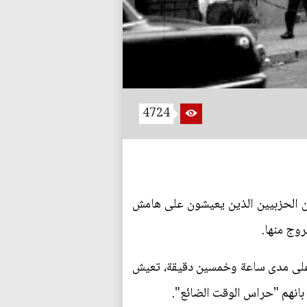
4724
ان الحزبيين الذين يعيشون على هامش
روج منها.
 إحدى صالات السينما اللبنانية في 14 ايار/ مايو المقبل، وتستمر الى 27 منه. وعلى مدى ساعة وخمسين دقيقة، تعيش