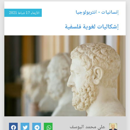
إنسانيات
-
انثربولوجيا
الأربعاء 17 شباط 2021
إشكاليات لغوية فلسفية
علي محمد اليوسف