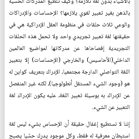
بالأشياء بدون لغة تلازمه؟ وكيف تنطبع المدركات الحسّية
بالذهن بغير تعبير لغوي يلازمها؟ الإحساسات والإدراكات
والوعي ثلاث حلقات في منظومة العقل الإدراكية هي في
حقيقتها لغة تعبير تجريدي واحد ولا تحمل هذه الحلقات
التجريدية إفصاحاها عن مدركاتها لمواضيع العالمين
الداخلي(الأحاسيس) والخارجي (الإحساسات) إلا بتعبير
اللغة التواصلي الدارجة مجتمعيا، الإدراك بتعريف كواين له
هو (وجود الشيء المستقل أنطولوجيا)، لكنه غير المنفصل
عن الإدراك به بوسيلة تعبير اللغة، عليه يكون الإدراك لغة
التعبير عن الشيء.
إننا لا نستطيع إغفال حقيقة أن الإحساس بشيء ليس لغة
استبطان معرفية له فقط، وكل موجود يدرك حسّيا يصبح