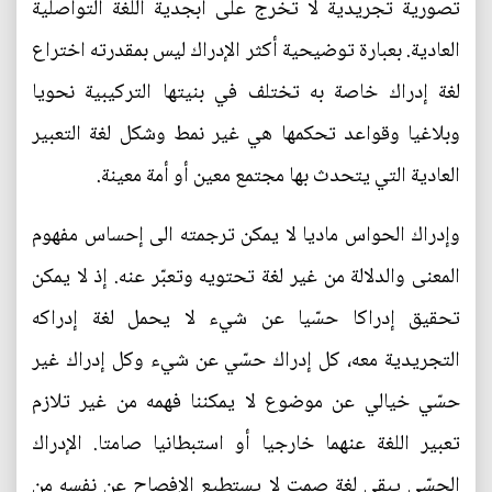
تصورية تجريدية لا تخرج على أبجدية اللغة التواصلية
العادية. بعبارة توضيحية أكثر الإدراك ليس بمقدرته اختراع
لغة إدراك خاصة به تختلف في بنيتها التركيبية نحويا
وبلاغيا وقواعد تحكمها هي غير نمط وشكل لغة التعبير
العادية التي يتحدث بها مجتمع معين أو أمة معينة.
وإدراك الحواس ماديا لا يمكن ترجمته الى إحساس مفهوم
المعنى والدلالة من غير لغة تحتويه وتعبّر عنه. إذ لا يمكن
تحقيق إدراكا حسّيا عن شيء لا يحمل لغة إدراكه
التجريدية معه، كل إدراك حسّي عن شيء وكل إدراك غير
حسّي خيالي عن موضوع لا يمكننا فهمه من غير تلازم
تعبير اللغة عنهما خارجيا أو استبطانيا صامتا. الإدراك
الحسّي يبقى لغة صمت لا يستطيع الإفصاح عن نفسه من