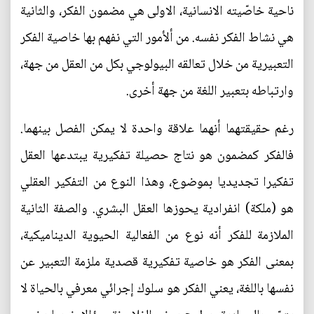
ناحية خاصّيته الانسانية، الاولى هي مضمون الفكر، والثانية
هي نشاط الفكر نفسه. من ألأمور التي نفهم بها خاصية الفكر
التعبيرية من خلال تعالقه البيولوجي بكل من العقل من جهة،
وارتباطه بتعبير اللغة من جهة أخرى.
رغم حقيقتهما أنهما علاقة واحدة لا يمكن الفصل بينهما.
فالفكر كمضمون هو نتاج حصيلة تفكيرية يبتدعها العقل
تفكيرا تجديديا بموضوع، وهذا النوع من التفكير العقلي
هو (ملكة) انفرادية يحوزها العقل البشري. والصفة الثانية
الملازمة للفكر أنه نوع من الفعالية الحيوية الديناميكية،
بمعنى الفكر هو خاصية تفكيرية قصدية ملزمة التعبير عن
نفسها باللغة، يعني الفكر هو سلوك إجرائي معرفي بالحياة لا