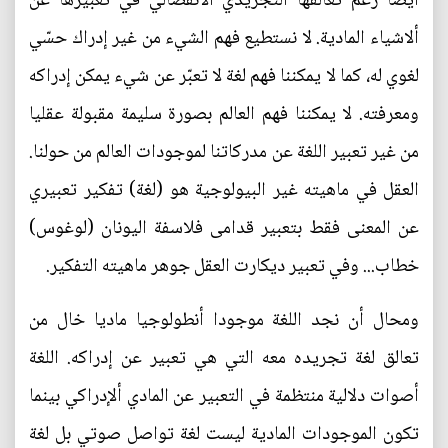
أيضا رغم تعالقها التجريدي الانفصالي في تعبيرها عن
ألاشياء المادية. لا نستطيع فهم الشيء من غير إدراك حسّي
لغوي له، كما لا يمكننا فهم لغة لا تعبّر عن شيء يمكن إدراكه
ومعرفته. لا يمكننا فهم العالم بصورة سليمة مقبولة عقليا
من غير تعبير اللغة عن مدركاتنا لموجودات العالم من حولنا.
العقل في ماهيته غير البيولوجية هو (لغة) تفكير تعبيري
عن المعنى فقط بتعبير قدامى فلاسفة اليونان (لوغوس)
خطاب... وفي تعبير ديكارت العقل جوهر ماهيته التفكير.
ومحال أن نجد اللغة موجودا أنطولوجيا ماديا خال من
تعالق لغة تجريده معه التي هي تعبير عن إدراكه. اللغة
أصوات دلالية منتظمة في التعبير عن المادي ألإدراكي بينما
تكون الموجودات المادية ليست لغة تواصل صوتي بل لغة