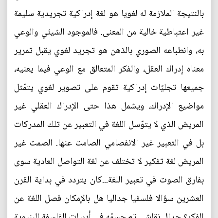
بالنتيجة الملازمة له لغويا هو لغة إدراكية تجريدية سليمة
غير اعتباطية خالية من المعنى. فالموجود الشيئي والوعي
به، وانطباعه الصوري بالذهن هو تجريد لغوي يقبل تمرير
معناه إدراك العقل، والفكر المتعالق مع الوعي فيما يعنيه،
جميعها تجليّات إدراكية تقوم على تصوير لغوي يتمّثل
مواضيع الإدراك، ويشمل هذا حتى الإدراك العقلي غير
المريض الذي لا يتوّسل اللغة في التعبير عن تلك المدركات
بل في التعبير غير الانفصامي الصامت عنها. الصمت غير
المريض لغة تفكير لا تختلف عن لغة التواصل العادية سوى
بفارق الصوت في تعبير اللغة...كان يتردد في بداية القرن
العشرين سؤالا فلسفيا جداليا هل بالإمكان فصل اللغة عن
الفكر؟ جدال نقاشي تم حسمّه في أدبيات الفلسفة البنيوية