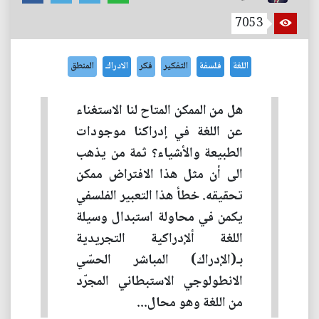
7053
اللغة
فلسفة
التفكير
فكر
الادراك
المنطق
هل من الممكن المتاح لنا الاستغناء
عن اللغة في إدراكنا موجودات
الطبيعة والأشياء؟ ثمة من يذهب
الى أن مثل هذا الافتراض ممكن
تحقيقه. خطأ هذا التعبير الفلسفي
يكمن في محاولة استبدال وسيلة
اللغة ألإدراكية التجريدية
بـ(الإدراك) المباشر الحسّي
الانطولوجي الاستبطاني المجرّد
من اللغة وهو محال...