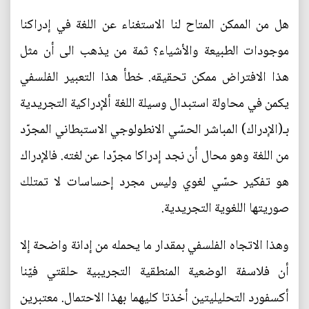
هل من الممكن المتاح لنا الاستغناء عن اللغة في إدراكنا
موجودات الطبيعة والأشياء؟ ثمة من يذهب الى أن مثل
هذا الافتراض ممكن تحقيقه. خطأ هذا التعبير الفلسفي
يكمن في محاولة استبدال وسيلة اللغة ألإدراكية التجريدية
بـ(الإدراك) المباشر الحسّي الانطولوجي الاستبطاني المجرّد
من اللغة وهو محال أن نجد إدراكا مجرّدا عن لغته. فالإدراك
هو تفكير حسّي لغوي وليس مجرد إحساسات لا تمتلك
صوريتها اللغوية التجريدية.
وهذا الاتجاه الفلسفي بمقدار ما يحمله من إدانة واضحة إلا
أن فلاسفة الوضعية المنطقية التجريبية حلقتي فيّنا
أكسفورد التحليليتين أخذتا كليهما بهذا الاحتمال. معتبرين