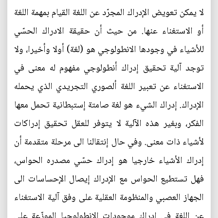
لا يمكن تعويض الإدراك المجرّد عن اللغة القيام بمهمة اللغة
أو الاستغناء عنها. من حيث أن حقيقة الادراك الحسّي
للأشياء في وجودها الانطولوجي هو (لغة) أولا وأخيرا، ولا
توجد آلية تحقيق إدراك أنطولوجي مفهوم له معنى في
الاستغناء عن تعبير اللغة ألصوري التجريدي الذي يحمله
الإدراك. إدراك الشيء هو لغة صامتة إستبطانية تحمل معها
الفكر، وبغير هذه الآلية لا يتوفر للعقل تحقيق إدراكات
لأشياء ذات معنى. وفي حال إنتقالنا الى مرحلة متقدمة أن
إدراك الأشياء خارجيا هو إدراك حسّي مصدره الحواس،
فهل تستطيع الحواس مع الإدراك إيصال الإحساسات الى
الجهاز العصبي والمنظومة العقلية على وفق آلية الاستغناء
عن اللغة في إدراك موجودات الانطولوجيا الموزّعة على