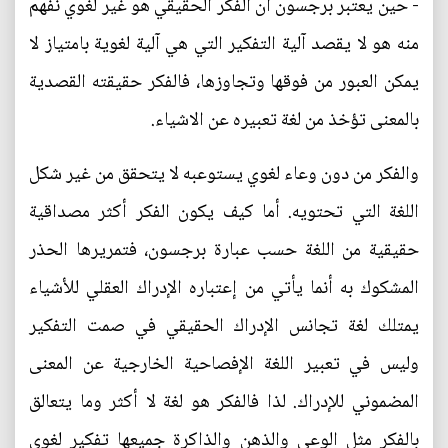
- حين يعتبر برجسون أن الفكر الحقيقي هو غير لغوي نفهم
منه هو لا يقصد آلية التفكير التي هي آلية لغوية بامتياز لا
يمكن العبور من فوقها وتجاوزها، فالفكر حقيقته القصدية
بالمعنى تؤخذ من لغة تعبيره عن الاشياء.
والفكر من دون وعاء لغوي يستوعبه لا يتحقق من غير شكل
اللغة التي تحتويه. أما كيف يكون الفكر أكثر مصداقية
حقيقية من اللغة حسب عبارة برجسون، فتمريرها الحذر
المشكوك به أنما يأتي من إعتباره الإدراك العقلي للأشياء
يمتلك لغة تجانس الإدراك الحقيقي في صمت التفكير
وليس في تعبير اللغة الإفصاحية الخارجية عن المعنى
المضموني للإدراك. لذا فالفكر هو لغة لا أكثر وما يتعالق
بالفكر مثل الوعي والذهن والذاكرة جميعها تفكير لغوي