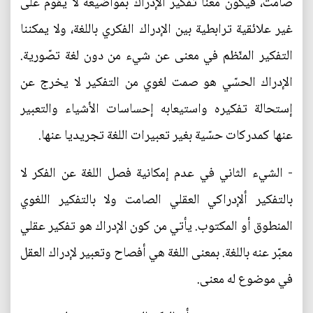
صامت، فيكون معنا تفكير الإدراك بمواضيعه لا يقوم على
غير علائقية ترابطية بين الإدراك الفكري باللغة، ولا يمكننا
التفكير المنّظم في معنى عن شيء من دون لغة تصّورية.
الإدراك الحسّي هو صمت لغوي من التفكير لا يخرج عن
إستحالة تفكيره واستيعابه إحساسات الأشياء والتعبير
عنها كمدركات حسّية بغير تعبيرات اللغة تجريديا عنها.
- الشيء الثاني في عدم إمكانية فصل اللغة عن الفكر لا
بالتفكير ألإدراكي العقلي الصامت ولا بالتفكير اللغوي
المنطوق أو المكتوب. يأتي من كون الإدراك هو تفكير عقلي
معبّر عنه باللغة. بمعنى اللغة هي أفصاح وتعبير لإدراك العقل
في موضوع له معنى.