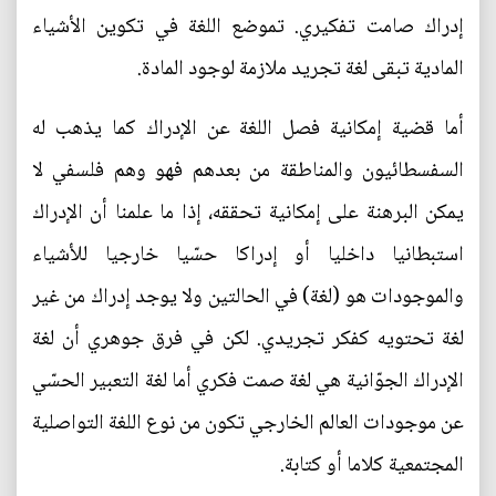
إدراك صامت تفكيري. تموضع اللغة في تكوين الأشياء
المادية تبقى لغة تجريد ملازمة لوجود المادة.
أما قضية إمكانية فصل اللغة عن الإدراك كما يذهب له
السفسطائيون والمناطقة من بعدهم فهو وهم فلسفي لا
يمكن البرهنة على إمكانية تحققه، إذا ما علمنا أن الإدراك
استبطانيا داخليا أو إدراكا حسّيا خارجيا للأشياء
والموجودات هو (لغة) في الحالتين ولا يوجد إدراك من غير
لغة تحتويه كفكر تجريدي. لكن في فرق جوهري أن لغة
الإدراك الجوّانية هي لغة صمت فكري أما لغة التعبير الحسّي
عن موجودات العالم الخارجي تكون من نوع اللغة التواصلية
المجتمعية كلاما أو كتابة.