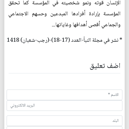
الإنسان قوته ونمو شخصيته في المؤسسة كما تحقق
المؤسسة بإرادة أفرادها المبدعين وحسهم الاجتماعي
والجماعي أقصى أهدافها وغاياتها...
* نشر في مجلة النبأ-العدد (17-18)-(رجب-شعبان) 1418
اضف تعليق