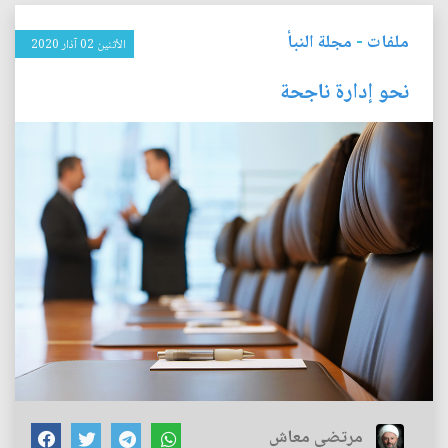
ملفات
-
مجلة النبأ
الأثنين 02 آذار 2020
نحو إدارة ناجحة
مرتضى معاش