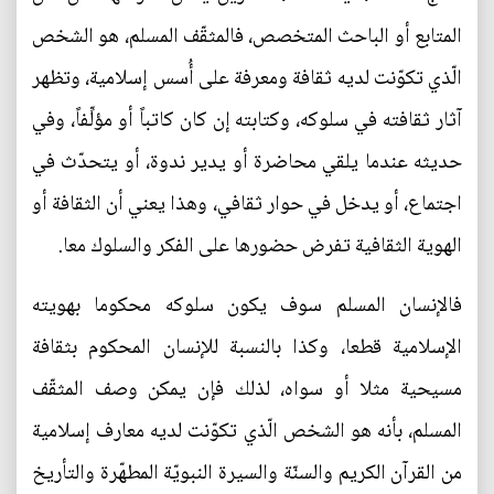
المتابع أو الباحث المتخصص، فالمثقّف المسلم، هو الشخص
الّذي تكوّنت لديه ثقافة ومعرفة على أُسس إسلامية، وتظهر
آثار ثقافته في سلوكه، وكتابته إن كان كاتباً أو مؤلِّفاً، وفي
حديثه عندما يلقي محاضرة أو يدير ندوة، أو يتحدّث في
اجتماع، أو يدخل في حوار ثقافي، وهذا يعني أن الثقافة أو
الهوية الثقافية تفرض حضورها على الفكر والسلوك معا.
فالإنسان المسلم سوف يكون سلوكه محكوما بهويته
الإسلامية قطعا، وكذا بالنسبة للإنسان المحكوم بثقافة
مسيحية مثلا أو سواه، لذلك فإن يمكن وصف المثقّف
المسلم، بأنه هو الشخص الّذي تكوّنت لديه معارف إسلامية
من القرآن الكريم والسنّة والسيرة النبويّة المطهّرة والتأريخ