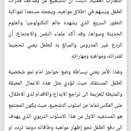
التجارب العملية، أثبتت أن التشجيع من يضاعف قدرات
الطفل ويسهم في اطلاق مواهبه، ويجعله مستعدا لمواكبة
التطور السريع الذي يشهده عالم التكنولوجيا والعلوم
الحديثة وسواها، وقد أكد علماء النفس والاجتماع، أن
الردع غير المدروس والمبالغ به للطفل يعني تحجيما
لقدراته، ومواهبه ومهاراته.
وهذا الأمر يعني ببساطة وضع حواجز امام نمو شخصية
الطفل المستقلة، حيث تؤدي مثل هذه الاعمال المعيقة
والمثبطة للعزيمة الى تراجع الابداع والاقدام لدى الاطفال،
على العكس تماما من اسلوب التشجيع، حيث يكون المجتمع
هو المستفيد الاول من هذا الاسلوب التربوي الذي يهدف
الى دفع الطفل نحو إظهار مواهبه وطاقاته دونما تردد او