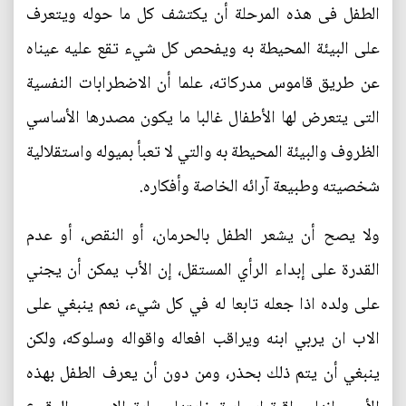
الطفل فى هذه المرحلة أن يكتشف كل ما حوله ويتعرف
على البيئة المحيطة به ويفحص كل شيء تقع عليه عيناه
عن طريق قاموس مدركاته، علما أن الاضطرابات النفسية
التى يتعرض لها الأطفال غالبا ما يكون مصدرها الأساسي
الظروف والبيئة المحيطة به والتي لا تعبأ بميوله واستقلالية
شخصيته وطبيعة آرائه الخاصة وأفكاره.
ولا يصح أن يشعر الطفل بالحرمان، أو النقص، أو عدم
القدرة على إبداء الرأي المستقل، إن الأب يمكن أن يجني
على ولده اذا جعله تابعا له في كل شيء، نعم ينبغي على
الاب ان يربي ابنه ويراقب افعاله واقواله وسلوكه، ولكن
ينبغي أن يتم ذلك بحذر، ومن دون أن يعرف الطفل بهذه