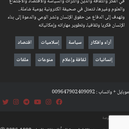
في الفكر والثقافة والدين والتراث والسياسة والاقتصاد والاجتماع
والعلوم وغيرها، تتمثل في صحيفة الكترونية يومية شاملة..
وتهدف إلى الدفاع عن حقوق الإنسان ونشر الوعي والدعوة إلى بناء
الإنسان فكريا وثقافيا، وتطوير مهاراته وإمكانياته
آراء وافكار
سياسة
إسلاميات
اقتصاد
إنسانيات
ثقافة وإعلام
منوعات
ملفات
موبايل + واتساب : 009647902409092
السياسة والخصوصة