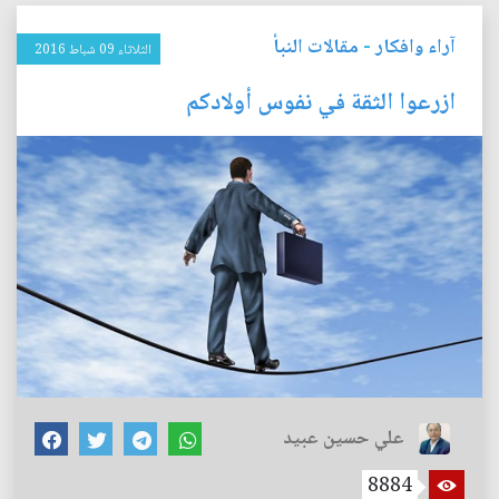
آراء وافكار
-
مقالات النبأ
الثلاثاء 09 شباط 2016
ازرعوا الثقة في نفوس أولادكم
علي حسين عبيد
8884