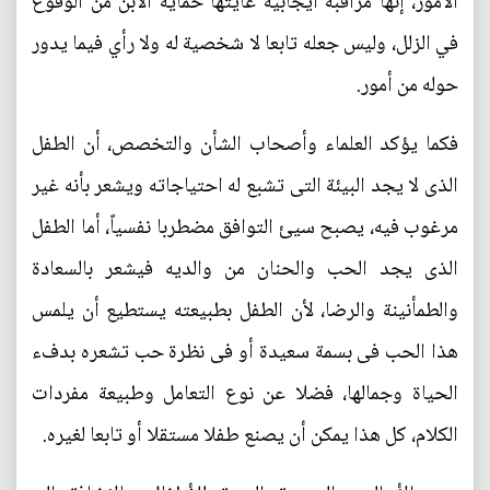
الأمور، إنها مراقبة ايجابية غايتها حماية الابن من الوقوع
في الزلل، وليس جعله تابعا لا شخصية له ولا رأي فيما يدور
حوله من أمور.
فكما يؤكد العلماء وأصحاب الشأن والتخصص، أن الطفل
الذى لا يجد البيئة التى تشبع له احتياجاته ويشعر بأنه غير
مرغوب فيه، يصبح سيئ التوافق مضطربا نفسياً، أما الطفل
الذى يجد الحب والحنان من والديه فيشعر بالسعادة
والطمأنينة والرضا، لأن الطفل بطبيعته يستطيع أن يلمس
هذا الحب فى بسمة سعيدة أو فى نظرة حب تشعره بدفء
الحياة وجمالها، فضلا عن نوع التعامل وطبيعة مفردات
الكلام، كل هذا يمكن أن يصنع طفلا مستقلا أو تابعا لغيره.