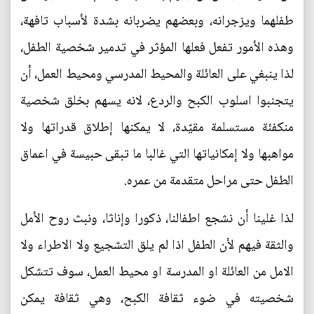
طفلهما ويزجرانه، وبعضهم يضربانه بشدة لأسباب تافهة،
وهذه الأمور تفعل فعلها المؤثر في تدمير شخصية الطفل،
لذا ينبغي على العائلة والمحيط المدرسي ومحيط العمل، أن
يتجنبوا اسلوب الكبح والردع، لانه يسهم بخلق شخصية
منكفئة مستسلمة مقيّدة، لا يمكنها إطلاق قدراتها ولا
مواهبها ولا إمكانياتها التي غالبا ما تبقى حبيسة في اعماق
الطفل حتى مراحل متقدمة من عمره.
لذا غلينا أن نشجع اطفالنا، ذكورا وإناثا، ونبث روح الأمل
والثقة فيهم لأن الطفل اذا لم يلق التشجيع ولا الاطراء ولا
الامل من العائلة او المدرسة او محيط العمل، سوف تتشكل
شخصيته في ضوء ثقافة الكبح، وهي ثقافة يمكن