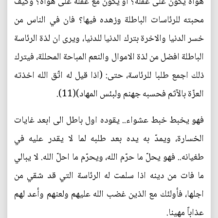
هواه يكون على عقله؟ او يكون مع عقله على هواه؟ وكيف
محبته للرئاسات الباطلة وزهده فيها؟ فان في الناس من
خسر الدنيا والاخرة بترك الدنيا للدنيا، ويرى ان لذة الرئاسة
الباطلة افضل من لذة الاموال والنعم المباحة المحللة، فيترك
ذلك اجمع طلبا للرئاسة، حتى: (اذا قيل له اتّق الله اخذته
العزّة بالآثم فحسبه جهنم ولبئس المهاد)(11).
فهو يخبط خبط عشواء.. يقوده اول باطل الى ابعد غايات
الخسارة، ويمدّ به يده بعد طلبه لما لا يقدر عليه في
طغيانه.. فهو يحلّ ما حرّم الله، ويحرّم ما احلّ الله. لا يبالي
ما فات من دينه اذا سلمت له الرئاسة التي قد شقي من
اجلها، فأولئك مع الذين غضب الله عليهم ولعنهم وأعد لهم
عذاباً مهينا.