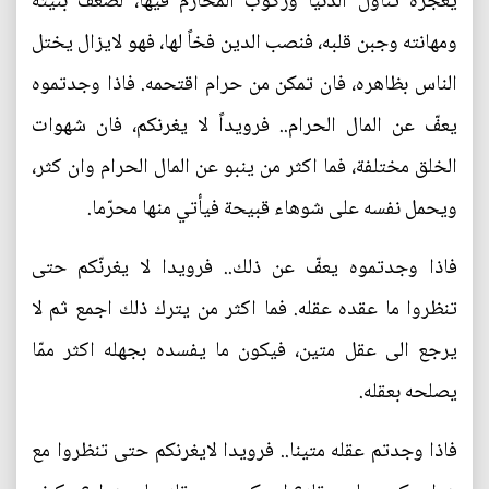
يعجزه تناول الدنيا وركوب المحارم فيها، لضعف بنيته
ومهانته وجبن قلبه، فنصب الدين فخاً لها، فهو لايزال يختل
الناس بظاهره، فان تمكن من حرام اقتحمه. فاذا وجدتموه
يعفّ عن المال الحرام.. فرويداً لا يغرنكم، فان شهوات
الخلق مختلفة، فما اكثر من ينبو عن المال الحرام وان كثر،
ويحمل نفسه على شوهاء قبيحة فيأتي منها محرّما.
فاذا وجدتموه يعفّ عن ذلك.. فرويدا لا يغرنّكم حتى
تنظروا ما عقده عقله. فما اكثر من يترك ذلك اجمع ثم لا
يرجع الى عقل متين، فيكون ما يفسده بجهله اكثر ممّا
يصلحه بعقله.
فاذا وجدتم عقله متينا.. فرويدا لايغرنكم حتى تنظروا مع