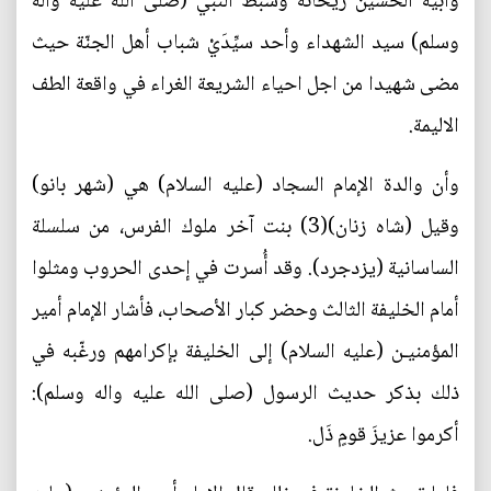
وابيه الحسين ريحانة وسبط النبي (صلى الله عليه واله
وسلم) سيد الشهداء وأحد سيِّدَيْ شباب أهل الجنّة حيث
مضى شهيدا من اجل احياء الشريعة الغراء في واقعة الطف
الاليمة.
وأن والدة الإمام السجاد (عليه السلام) هي (شهر بانو)
وقيل (شاه زنان)(3) بنت آخر ملوك الفرس، من سلسلة
الساسانية (يزدجرد). وقد أُسرت في إحدى الحروب ومثلوا
أمام الخليفة الثالث وحضر كبار الأصحاب، فأشار الإمام أمير
المؤمنيـن (عليه السلام) إلى الخليفة بإكرامهم ورغّبه في
ذلك بذكر حديث الرسول (صلى الله عليه واله وسلم):
أكرموا عزيزَ قومٍ ذَل.