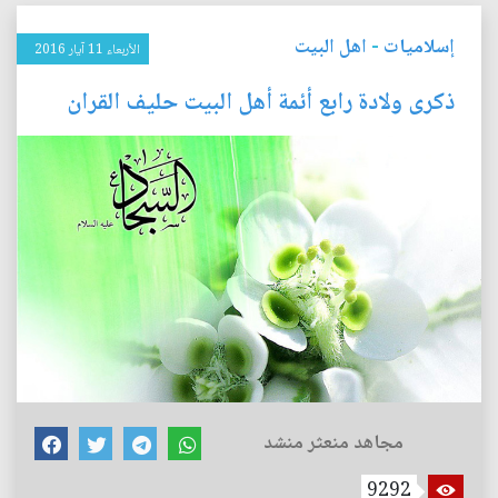
إسلاميات
-
اهل البيت
الأربعاء 11 آيار 2016
ذكرى ولادة رابع أئمة أهل البيت حليف القران
مجاهد منعثر منشد
9292