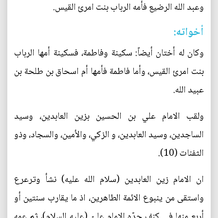
وعبد الله الرضيع فأمه الرباب بنت امرئ القيس.
أخواته:
وكان له أختان أيضاً: سكينة وفاطمة، فسكينة أمها الرباب
بنت امرئ القيس، وأما فاطمة فأمها أم اسحاق بن طلحة بن
عبيد الله.
ولقب الامام علي بن الحسين بزين العابدين، وسيد
الساجدين، وسيد العابدين، و الزكي، والأمين، والسجاد، وذو
الثفنات (10).
ان الامام زين العابدين (سلام الله عليه) نشأ وترعرع
واستقى من ينبوع الائمة الطاهرين، اذ ما يقارب سنتين أو
أربع منها في كنف جدّه الإمام علىّ (عليه السلام)، ثم عمه