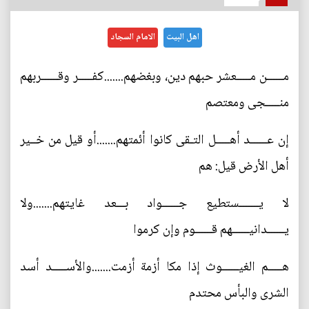
اهل البيت
الامام السجاد
مــــــن مـــــعشر حبهم دين، وبغضهم.......كفـــــر وقــــــربهم
منـــــجى ومعتصم
إن عــــــد أهـــــل التـقى كانوا أئمتهم.......أو قيل من خــير
أهل الأرض قيل: هم
لا يـــــــستطيع جــــــواد بـــعد غايتهم.......ولا
يــــــدانيــــــهم قــــــوم وإن كرموا
هـــــم الغيــــــوث إذا مكا أزمة أزمت.......والأســـــد أسد
الشرى والبأس محتدم