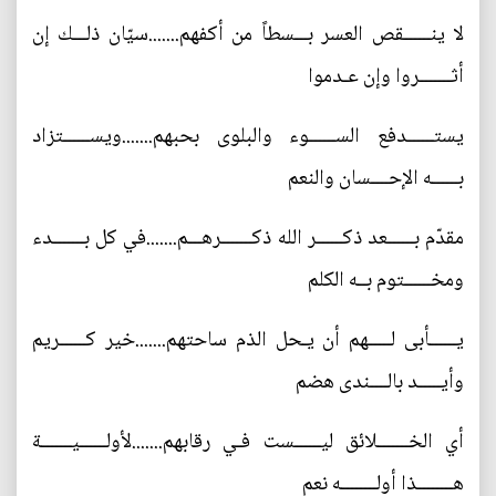
لا ينــــــقص العسر بـــسطاً من أكفهم.......سيّان ذلـــك إن
أثـــــــروا وإن عـدموا
يستــــــدفع الســــــوء والبلوى بحبهم.......ويســــــتزاد
بــــــه الإحــــسان والنعم
مقدّم بــــــعد ذكــــــر الله ذكـــــــرهـــم.......في كل بـــــــدء
ومخــــــتوم بــه الكلم
يــــــأبى لـــــهم أن يـحل الذم ساحتهم.......خير كــــــريم
وأيـــــد بالــــندى هضم
أي الخـــــــلائق ليــــــست فـي رقابهم.......لأولــــــيـــــــة
هــــــــذا أولــــــــه نعم