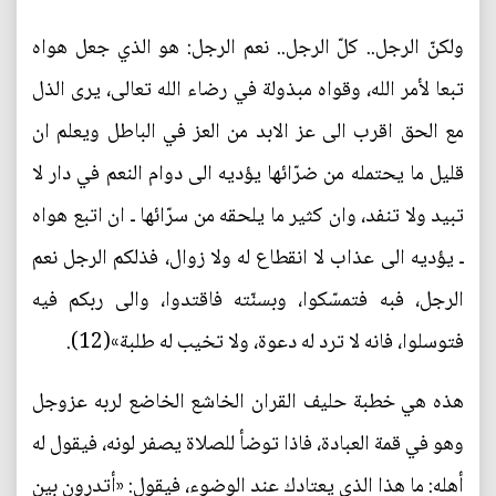
ولكنّ الرجل.. كلّ الرجل.. نعم الرجل: هو الذي جعل هواه
تبعا لأمر الله، وقواه مبذولة في رضاء الله تعالى، يرى الذل
مع الحق اقرب الى عز الابد من العز في الباطل ويعلم ان
قليل ما يحتمله من ضرّائها يؤديه الى دوام النعم في دار لا
تبيد ولا تنفد، وان كثير ما يلحقه من سرّائها ـ ان اتبع هواه
ـ يؤديه الى عذاب لا انقطاع له ولا زوال، فذلكم الرجل نعم
الرجل، فبه فتمسّكوا، وبسنّته فاقتدوا، والى ربكم فيه
فتوسلوا، فانه لا ترد له دعوة، ولا تخيب له طلبة»(12).
هذه هي خطبة حليف القران الخاشع الخاضع لربه عزوجل
وهو في قمة العبادة، فاذا توضأ للصلاة يصفر لونه، فيقول له
أهله: ما هذا الذي يعتادك عند الوضوء، فيقول: «أتدرون بين