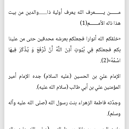
مـــــــن يـــــــعرف الله يعرف أولية ذا.......والدين من بيت
هذا ناله الأمـــــــم(1)
«خلقكم الله أنوارا فجعلكم بعرشه محدقين حتى من علينا
بكم فجعلكم فِي بُيُوتٍ أَذِنَ اللَّهُ أَنْ تُرْفَعَ وَ يُذْكَرَ فِيهَا
اسْمُهُ»(2).
الإمام عليّ بن الحسين (عليه السلام) جده الإمام أمير
المؤمنين علي بن أبي طالب (سلام الله عليه).
وجدّته فاطمة الزهراء بنت رسول الله (صلى الله عليه وآله
وسلم).