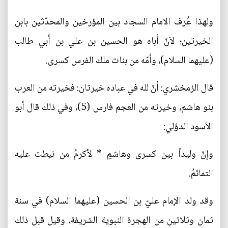
ولهذا عُرف الامام السجاد بين المؤرخين والمحدّثين بابن
الخيرتين؛ لاَنّ أباه هو الحسين بن علي بن أبي طالب
(عليهما السلام)، وأمّه من بنات ملك الفرس كسرى.
قال الزمخشري: أنّ لله في عباده خيرتان: فخيرته من العرب
بنو هاشم، وخيرته من العجم فارس (5)، وفي ذلك قال أبو
الاَسود الدؤلي:
وإنّ وليداً بين كسرى وهاشمٍ * لأكرمُ من نيطت عليه
التمائمُ.
وقد ولد الإمام عليّ بن الحسين (عليهما السلام) في سنة
ثمان وثلاثين من الهجرة النبوية الشريفة، وقيل قبل ذلك