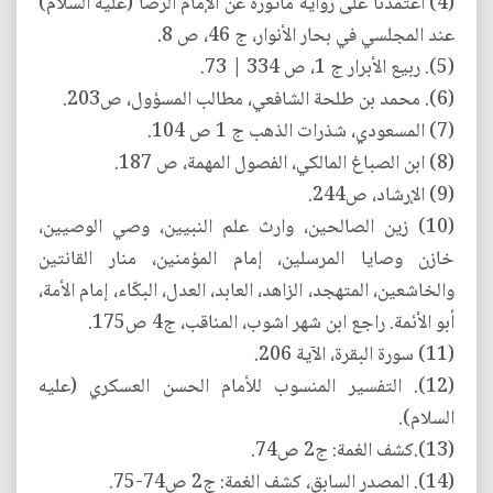
(4) اعتمدنا على رواية مأثورة عن الإمام الرضا (عليه السلام)
عند المجلسي في بحار الأنوار، ج 46، ص 8.
(5). ربيع الأبرار ج 1، ص 334 | 73.
(6). محمد بن طلحة الشافعي، مطالب المسؤول، ص203.
(7) المسعودي، شذرات الذهب ج 1 ص 104.
(8) ابن الصباغ المالكي، الفصول المهمة، ص 187.
(9) الإرشاد، ص244.
(10) زين الصالحين، وارث علم النبيين، وصي الوصيين،
خازن وصايا المرسلين، إمام المؤمنين، منار القانتين
والخاشعين، المتهجد، الزاهد، العابد، العدل، البكّاء، إمام الأمة،
أبو الأئمة. راجع ابن شهر اشوب، المناقب، ج4 ص175.
(11) سورة البقرة، الآية 206.
(12). التفسير المنسوب للأمام الحسن العسكري (عليه
السلام).
(13).كشف الغمة: ج2 ص74.
(14). المصدر السابق، كشف الغمة: ج2 ص74-75.