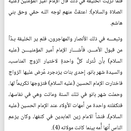
فلما تريث الخليفة في ذلك قال الإمام أمير المؤمنين (عليه
الصلاة والسلام): اعتقتُ منهم لوجه اللـه حقي وحق بني
هاشم.
وتبعــــه في ذلك الأنصار والمهاجرون، فلم ير الخليفة بـدّاً
من قبول الأمــــر، فأشــــار الإمام أمير المؤمنيــــن (عليه
السلام) بأن تُترك كلُّ واحدةٍ لاختيار الزوج المناسب،
والسيدة شهر بانو، إحدى بنات يزدجرد عُرض عليها الزواج
فاختارت الإمام الحسين (عليه السلام) فتزوجها تكريماً لها.
وحملت شهر بانو في تلك السنة وماتت وهي في نفاسها،
فتكفلته واحدة من أمهات الأولاد عند الإمام الحسين (عليه
السلام)، فنشأ الامام زين العابدين في كنفها، وكان يزعم
الناس أنها أُمه بينما كانت مولاته (4).